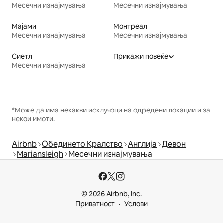
Месечни изнајмувања
Месечни изнајмувања
Мајами
Монтреал
Месечни изнајмувања
Месечни изнајмувања
Сиетл
Прикажи повеќе
Месечни изнајмувања
*Може да има некакви исклучоци на одредени локации и за
некои имоти.
Airbnb
Обединето Кралство
Англија
Девон
Mariansleigh
Месечни изнајмувања
© 2026 Airbnb, Inc.
Приватност
Услови