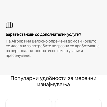
Барате станови со дополнителни услуги?
На Airbnb има целосно опремени домови коишто
се идеални за потребите поврзани со вработување
на персонал, корпоративно сместување и
преселување.
Популарни удобности за месечни
изнајмувања