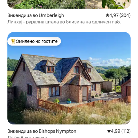
Викендица во Umberleigh
Просечна оцен
4,97 (204)
Линхај - рурална штала во близина на одличен паб.
Омилено на гостите
Меѓу најуспешните „Омилени на гостите“
Викендица во Bishops Nympton
Просечна оцен
4,99 (112)
Дејзи Викендичка