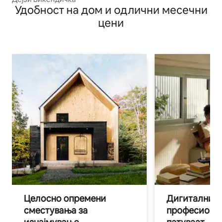
Удобност на дом и одлични месечни
цени
Целосно опремени
Дигитални н
сместувања за
професиона