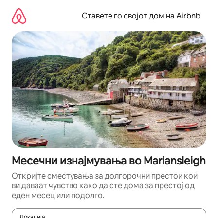
Прескокни
на
Ставете го својот дом на Airbnb
содржина
Месечни изнајмувања во Mariansleigh
Откријте сместувања за долгорочни престои кои
ви даваат чувство како да сте дома за престој од
еден месец или подолго.
Локација