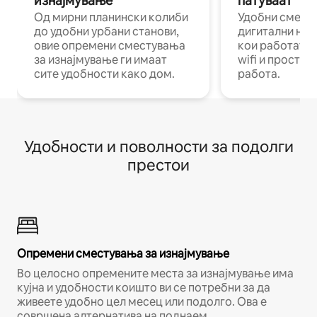
изнајмување
патуваат
Од мирни планински колиби
Удобни смест
до удобни урбани станови,
дигитални ном
овие опремени сместувања
кои работат н
за изнајмување ги имаат
wifi и простор
сите удобности како дом.
работа.
Удобности и поволности за подолги
престои
Опремени сместувања за изнајмување
Во целосно опремените места за изнајмување има
кујна и удобности коишто ви се потребни за да
живеете удобно цел месец или подолго. Ова е
совршена алтернатива на поднаем.