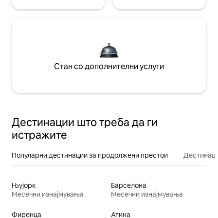
Стан со дополнителни услуги
Дестинации што треба да ги
истражите
Популарни дестинации за продолжени престои
Дестинаци
Њујорк
Барселона
Месечни изнајмувања
Месечни изнајмувања
Фиренца
Атина