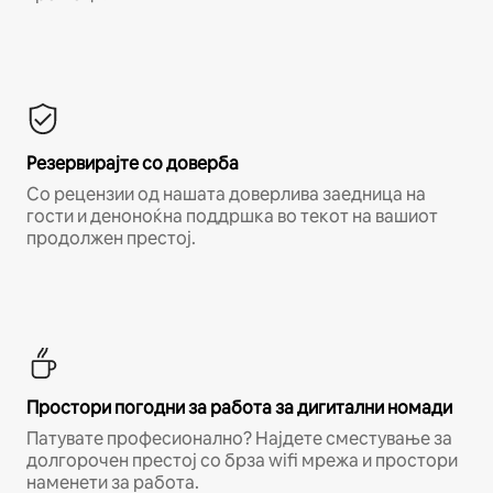
Резервирајте со доверба
Со рецензии од нашата доверлива заедница на
гости и деноноќна поддршка во текот на вашиот
продолжен престој.
Простори погодни за работа за дигитални номади
Патувате професионално? Најдете сместување за
долгорочен престој со брза wifi мрежа и простори
наменети за работа.