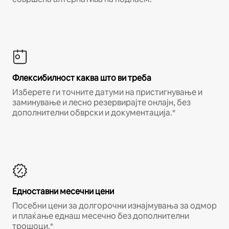
Флексибилност каква што ви треба
Изберете ги точните датуми на пристигнување и
заминување и лесно резервирајте онлајн, без
дополнителни обврски и документација.*
Едноставни месечни цени
Посебни цени за долгорочни изнајмувања за одмор
и плаќање еднаш месечно без дополнителни
трошоци.*