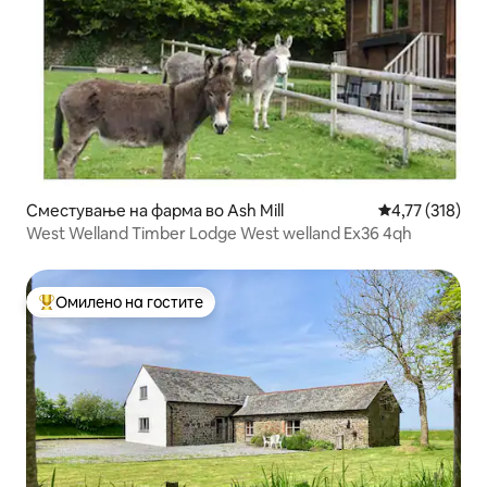
Сместување на фарма во Ash Mill
Просечна оцен
4,77 (318)
West Welland Timber Lodge West welland Ex36 4qh
Омилено на гостите
Меѓу најуспешните „Омилени на гостите“