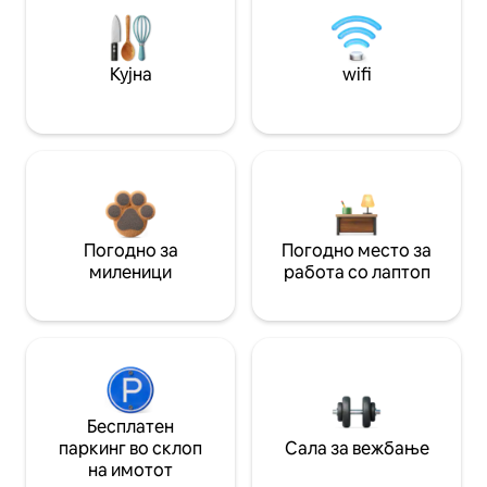
Кујна
wifi
Погодно за
Погодно место за
миленици
работа со лаптоп
Бесплатен
паркинг во склоп
Сала за вежбање
на имотот