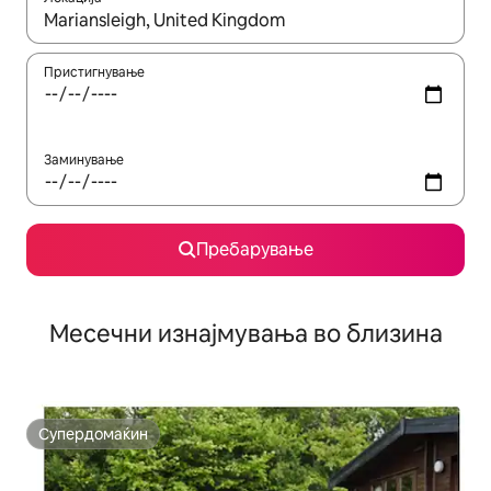
Кога резултатите се достапни, движете се со копчињата со 
Пристигнување
Заминување
Пребарување
Месечни изнајмувања во близина
Супердомаќин
Супердомаќин