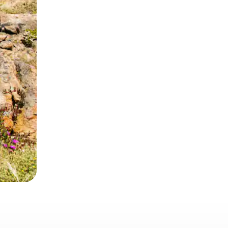
ње или со лизгање.