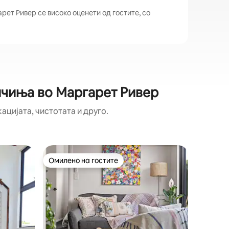
ет Ривер се високо оценети од гостите, со
ичиња во Маргарет Ривер
ацијата, чистотата и друго.
Дрвена к
Омилено на гостите
Омил
на гостите“
Омилено на гостите
Меѓу на
rove
Реката 
Дрвената
зграда к
рустикал
меѓу 75 
и грмушк
подмлад