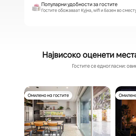
Популарни удобности за гостите
Гостите обожаваат Кујна, wifi и Базен во сме
Највисоко оценети мест
Гостите се едногласни: ови
Омилено на гостите
Омилено
Омилено на гостите
Омилено