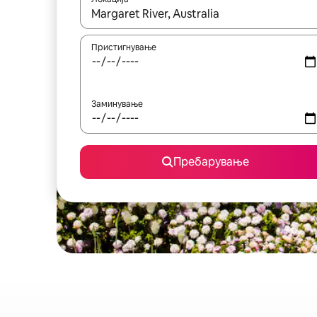
Кога резултатите се достапни, движете се со 
Пристигнување
Заминување
Пребарување