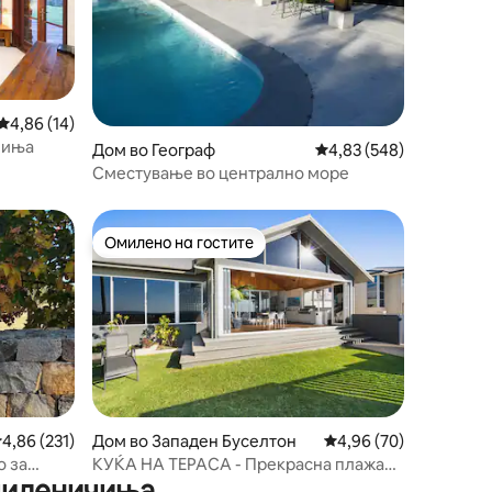
Просечна оцена: 4,86 од 5, 14 рецензии
4,86 (14)
чиња
Дом во Географ
Просечна оцена: 4,83 
4,83 (548)
Сместување во централно море
Омилено на гостите
Омилено на гостите
росечна оцена: 4,86 од 5, 231 рецензии
4,86 (231)
Дом во Западен Буселтон
Просечна оцена: 4,96
4,96 (70)
о за
КУЌА НА ТЕРАСА - Прекрасна плажа
 миленичиња
Баселтон