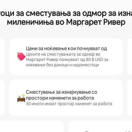
оци за сместувања за одмор за изн
миленичиња во Маргарет Ривер
Цени за ноќевање кои почнуваат од
Цените на сместувањата за одмор во
Маргарет Ривер почнуваат од 80 $ USD за
ноќевање без даноци и надоместоци
Сместувања за изнајмување со
простори наменети за работа
30 имоти имаат простор наменет за работа