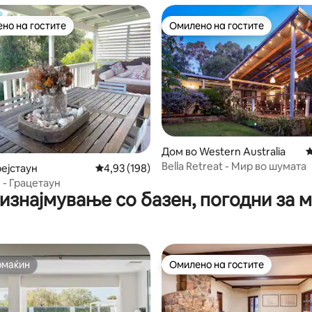
но на гостите
Омилено на гостите
јуспешните „Омилени на гостите“
Омилено на гостите
Дом во Western Australia
П
Bella Retreat - Мир во шумата
од 5, 193 рецензии
рејстаун
Просечна оцена: 4,93 од 5, 198 рецензии
4,93 (198)
 - Грацетаун
изнајмување со базен, погодни за
омаќин
Омилено на гостите
омаќин
Омилено на гостите