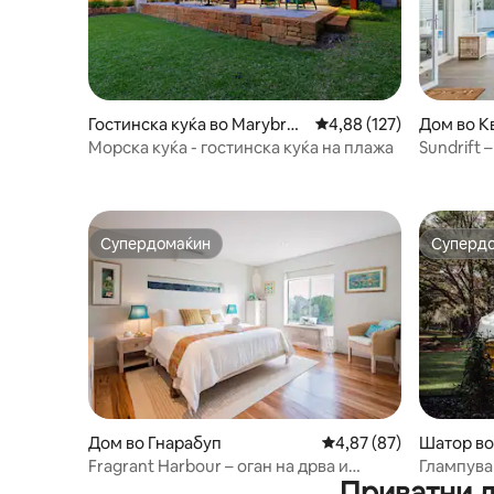
Гостинска куќа во Marybroo
Просечна оцена: 4,88 
4,88 (127)
Дом во К
k
Морска куќа - гостинска куќа на плажа
Sundrift
покрај п
Супердомаќин
Суперд
Супердомаќин
Суперд
Дом во Гнарабуп
Просечна оцена: 4,87
4,87 (87)
Шатор во 
Fragrant Harbour – оган на дрва и
Глампува
Приватни д
прекрасен поглед на океанот