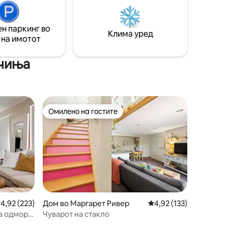
аргарет,
та и
н паркинг во
за парови
Клима уред
 на имотот
сауна е
услуга.
ичиња
Омилено на гостите
Омилено на гостите
росечна оцена: 4,92 од 5, 223 рецензии
4,92 (223)
Дом во Маргарет Ривер
Просечна оцена: 4,92 
4,92 (133)
а одмор -
Чуварот на стакло
ор