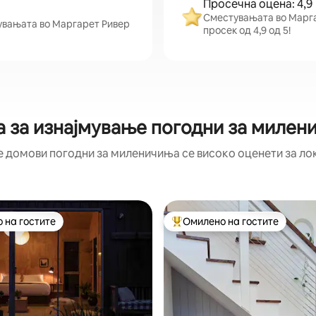
Просечна оцена: 4,9
Сместувањата во Маргар
стувањата во Маргарет Ривер
просек од 4,9 од 5!
а за изнајмување погодни за милен
е домови погодни за миленичиња се високо оценети за лок
 на гостите
Омилено на гостите
 на гостите
Меѓу најуспешните „Омилени 