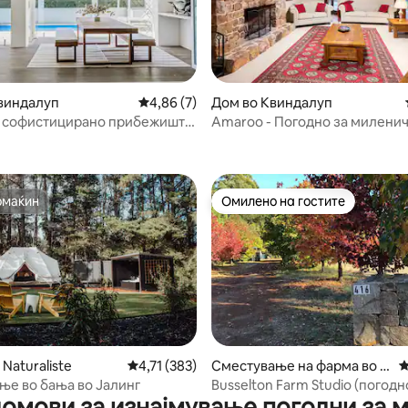
од 5, 127 рецензии
виндалуп
Просечна оцена: 4,86 од 5, 7 рецензии
4,86 (7)
Дом во Квиндалуп
 – софистицирано прибежиште
Amaroo - Погодно за милени
лажа со базен
омаќин
Омилено на гостите
омаќин
Омилено на гостите
 од 5, 87 рецензии
Naturaliste
Просечна оцена: 4,71 од 5, 383 рецензии
4,71 (383)
Сместување на фарма во A
П
mbergate
ње во бања во Јалинг
Busselton Farm Studio (погодн
омови за изнајмување погодни за
миленичиња)