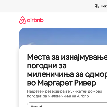
Прескокни
Нек
на
содржина
Места за изнајмувањ
погодни за
миленичиња за одмо
во Маргарет Ривер
Најдете и резервирајте уникатни домови
погодни за миленичиња на Airbnb
Локација