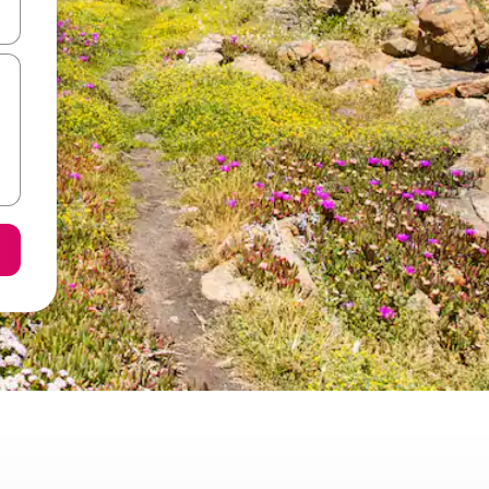
копчињата со стрелки нагоре и надолу или истражувајте со допира