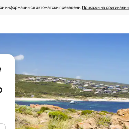
ои информации се автоматски преведени. 
Прикажи на оригиналнио
е
р