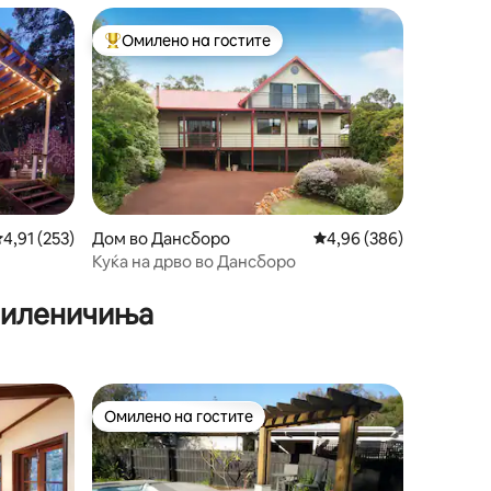
Омилено на гостите
Меѓу најуспешните „Омилени на гостите“
росечна оцена: 4,91 од 5, 253 рецензии
4,91 (253)
Дом во Дансборо
Просечна оцена: 4,96 
4,96 (386)
Куќа на дрво во Дансборо
 миленичиња
Омилено на гостите
Омилено на гостите