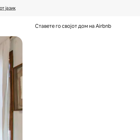
т јазик
Ставете го својот дом на Airbnb
ње или со лизгање.