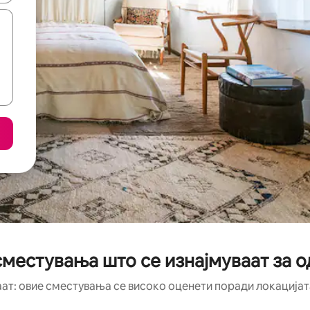
местувања што се изнајмуваат за о
аат: овие сместувања се високо оценети поради локацијата