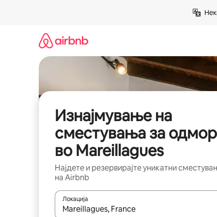
Прескокни
Нек
на
содржина
Изнајмување на
сместувања за одмор
во Mareillagues
Најдете и резервирајте уникатни сместува
на Airbnb
Локација
Кога резултатите се достапни, движете се со 