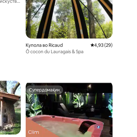
 искуство
Купола во Ricaud
Просечна оцена: 4,93
4,93 (29)
Ô cocon du Lauragais & Spa
Супердомаќин
Супердомаќин