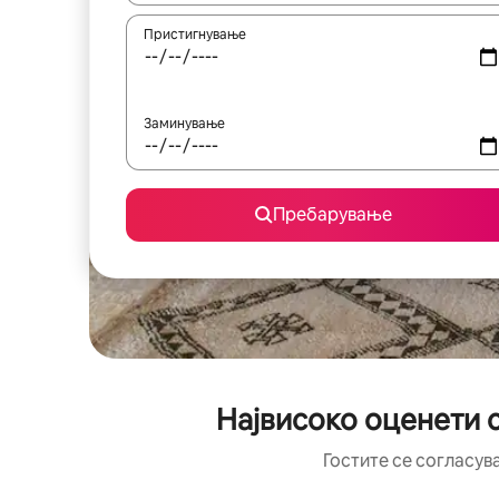
Пристигнување
Заминување
Пребарување
Највисоко оценети с
Гостите се согласув