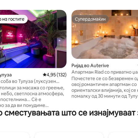
 на гостите
Супердомаќин
 на гостите
Супердомаќин
Ријад во Auterive
 од 5, 33 рецензии
Апартман Riad со приватно џа
Тулуза
Просечна оцена: 4,95 од 5, 132 рецензии
4,95 (132)
градина во близина на Тулуза
Почестете се со безвремен о
соба во Тулуза (луксузен
овој романтичен апартман со
, приватен спа центар)
столици за масажа со греење,
ориенталски влијанија, кој се 
 небо, светлосна атмосфера,
помалку од 30 минути од Тулу
постелнина... Сè е
срцето на центарот на Отерив
о за да ви понудиме
Дизајниран како вистинска п
 сместувањата што се изнајмуваат з
 искуство, со загарантиран
љубовна соба, апартманот ве
аксација! Дополнителни
во топла атмосфера која потс
достапни на барање за да го
ријадите на Маракеш: меко
е вашиот престој уште
осветлување, природни матер
от Буска,
пријатна атмосфера и апсолу