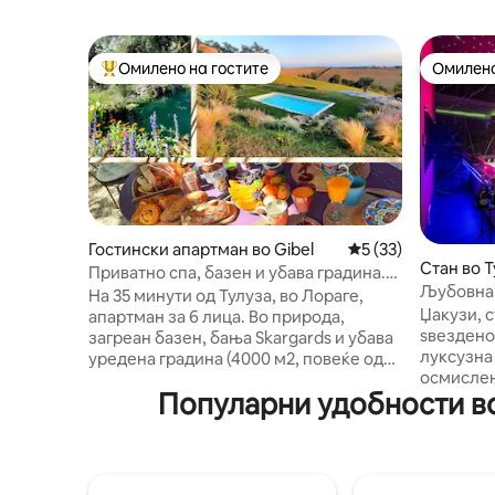
Омилено на гостите
Омилено
Меѓу најуспешните „Омилени на гостите“
Омилено
Гостински апартман во Gibel
Просечна оцена: 5
5 (33)
Стан во 
Приватно спа, базен и убава градина.
Љубовна 
Бранч.
На 35 минути од Тулуза, во Лораге,
апартман
Џакузи, 
апартман за 6 лица. Во природа,
ѕвездено
загреан базен, бања Skargards и убава
луксузна 
уредена градина (4000 м2, повеќе од
осмислен
140 рози, голема камена градина).
Популарни удобности во
уникатно
Покриен градинарски мебел (планча +
момент на рел
фрижидер), украсен базен (70 м2),
опции се 
булодром. Прекрасен доминантен
направим
поглед. Обилен бранч, квалитетни
попријатен. Сместен во кварт
производи. Базен, спа и градина само