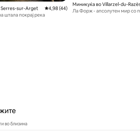
Миникуќа во Villarzel-du-Razè
 Serres-sur-Arget
Просечна оцена: 4,98 од 5, 44 рецензии
4,98 (44)
Ла Форж - апсолутен мир со 
а штала покрај река
кон Пиринеите
 од 5, 53 рецензии
ажите
и во близина