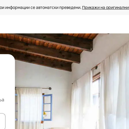
ои информации се автоматски преведени. 
Прикажи на оригиналнио
ња
копчињата со стрелки нагоре и надолу или истражувајте со допира