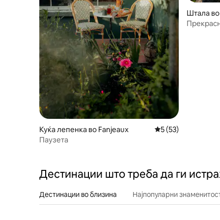
Штала во
Прекрасн
Куќа лепенка во Fanjeaux
Просечна оцена: 5
5 (53)
Паузета
Дестинации што треба да ги истр
Дестинации во близина
Најпопуларни знаменитост