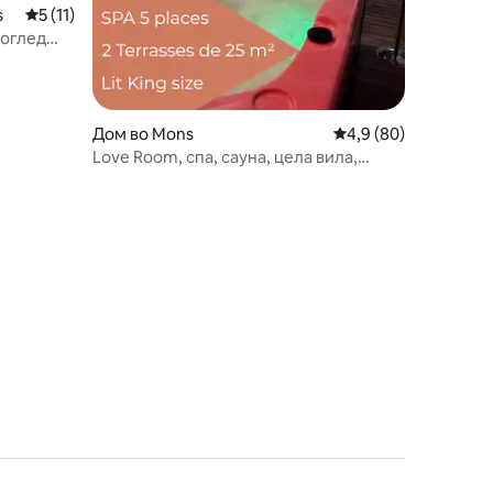
s
Просечна оцена: 5 од 5, 11 рецензии
5 (11)
поглед
Дом во Mons
Просечна оцена: 4,9
4,9 (80)
Love Room, спа, сауна, цела вила,
дискреција