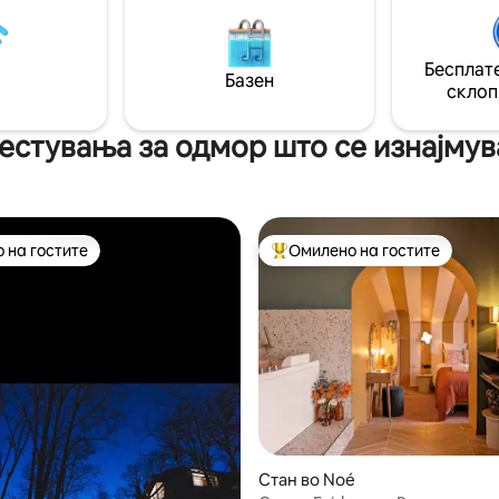
ку чекори од мостот Пон де
приватност. Одлично за: 💑
 станот е на 5 минути од
романтичен викенд 🎂 роден
на градот, на 3 минути од
или романтично изненадувањ
Бесплате
е Плант, на 6 минути од
Базен
извонредно ноќевање 🌙 Од
склоп
 на Тулуза и на 10 минути од
 Бариер.
стувања за одмор што се изнајмува
 на гостите
Омилено на гостите
 на гостите
Меѓу најуспешните „Омилени 
Стан во Noé