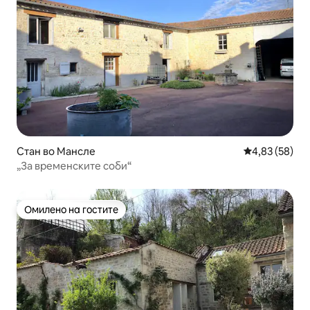
Стан во Мансле
Просечна оце
4,83 (58)
„За временските соби“
Омилено на гостите
Омилено на гостите