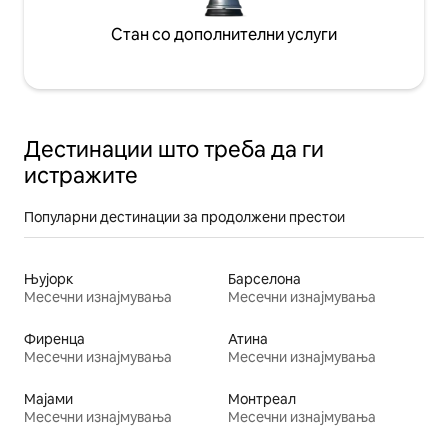
Стан со дополнителни услуги
Дестинации што треба да ги
истражите
Популарни дестинации за продолжени престои
Њујорк
Барселона
Месечни изнајмувања
Месечни изнајмувања
Фиренца
Атина
Месечни изнајмувања
Месечни изнајмувања
Мајами
Монтреал
Месечни изнајмувања
Месечни изнајмувања