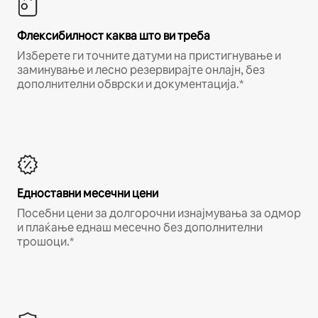
Флексибилност каква што ви треба
Изберете ги точните датуми на пристигнување и
заминување и лесно резервирајте онлајн, без
дополнителни обврски и документација.*
Едноставни месечни цени
Посебни цени за долгорочни изнајмувања за одмор
и плаќање еднаш месечно без дополнителни
трошоци.*