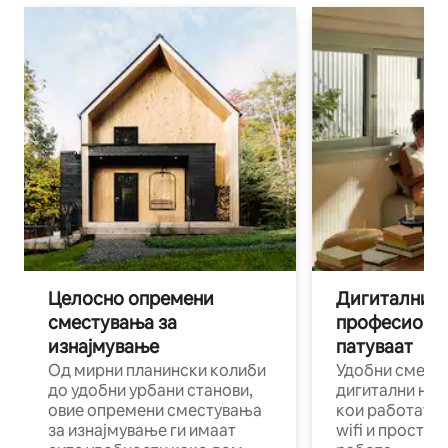
Целосно опремени
Дигитални н
сместувања за
професиона
изнајмување
патуваат
Од мирни планински колиби
Удобни смест
до удобни урбани станови,
дигитални ном
овие опремени сместувања
кои работат н
за изнајмување ги имаат
wifi и простор