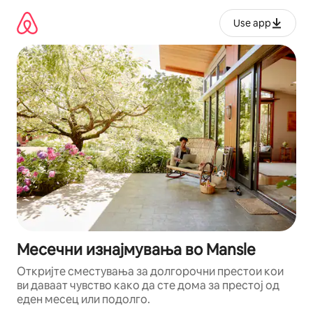
Прескокни
на
Use app
содржина
Месечни изнајмувања во Mansle
Откријте сместувања за долгорочни престои кои
ви даваат чувство како да сте дома за престој од
еден месец или подолго.