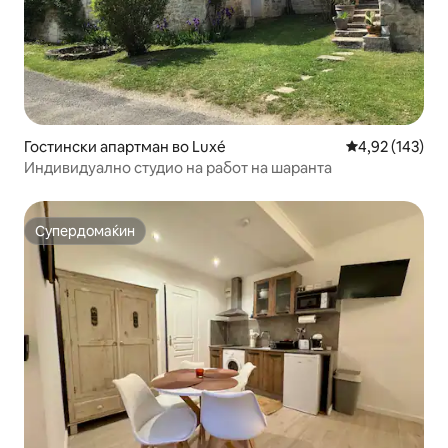
Гостински апартман во Luxé
Просечна оцен
4,92 (143)
Индивидуално студио на работ на шаранта
Супердомаќин
Супердомаќин