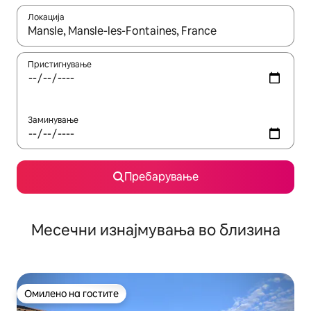
Локација
Кога резултатите се достапни, движете се со копчињата со 
Пристигнување
Заминување
Пребарување
Месечни изнајмувања во близина
Омилено на гостите
Омилено на гостите