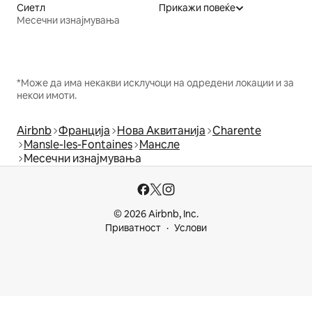
Сиетл
Прикажи повеќе
Месечни изнајмувања
*Може да има некакви исклучоци на одредени локации и за
некои имоти.
Airbnb
Франција
Нова Аквитанија
Charente
Mansle-les-Fontaines
Мансле
Месечни изнајмувања
© 2026 Airbnb, Inc.
Приватност
Услови