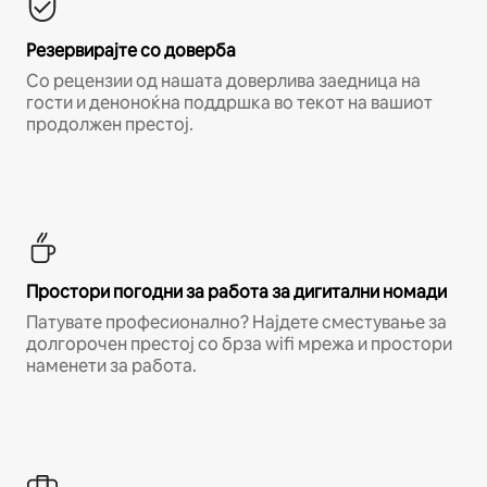
Резервирајте со доверба
Со рецензии од нашата доверлива заедница на
гости и деноноќна поддршка во текот на вашиот
продолжен престој.
Простори погодни за работа за дигитални номади
Патувате професионално? Најдете сместување за
долгорочен престој со брза wifi мрежа и простори
наменети за работа.