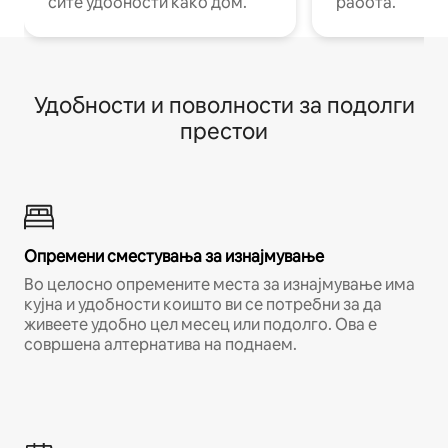
сите удобности како дом.
работа.
Удобности и поволности за подолги
престои
Опремени сместувања за изнајмување
Во целосно опремените места за изнајмување има
кујна и удобности коишто ви се потребни за да
живеете удобно цел месец или подолго. Ова е
совршена алтернатива на поднаем.