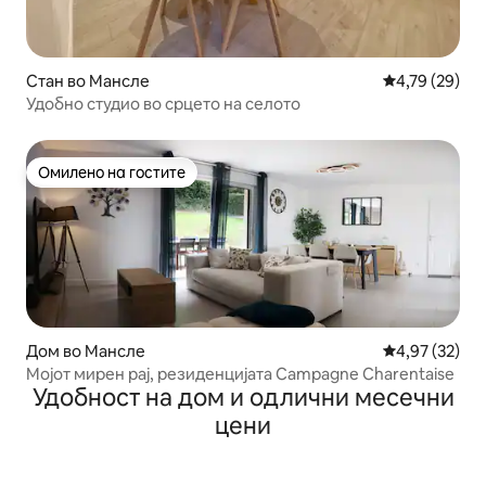
Стан во Мансле
Просечна оце
4,79 (29)
Удобно студио во срцето на селото
Омилено на гостите
Омилено на гостите
Дом во Мансле
Просечна оце
4,97 (32)
Мојот мирен рај, резиденцијата Campagne Charentaise
Удобност на дом и одлични месечни
цени