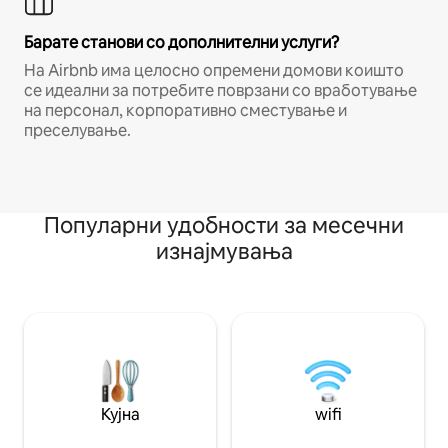
Барате станови со дополнителни услуги?
На Airbnb има целосно опремени домови коишто
се идеални за потребите поврзани со вработување
на персонал, корпоративно сместување и
преселување.
Популарни удобности за месечни
изнајмувања
Кујна
wifi