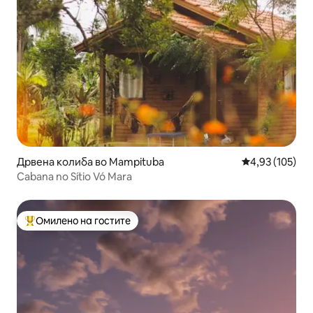
Дрвена колиба во Mampituba
Просечна оцен
4,93 (105)
Cabana no Sítio Vó Mara
Омилено на гостите
Меѓу најуспешните „Омилени на гостите“