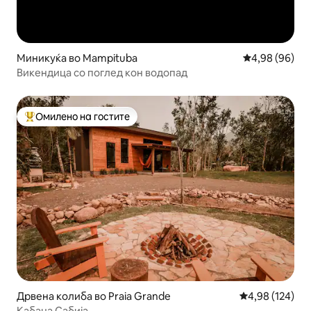
Миникуќа во Mampituba
Просечна оце
4,98 (96)
Викендица со поглед кон водопад
Омилено на гостите
Меѓу најуспешните „Омилени на гостите“
Дрвена колиба во Praia Grande
Просечна оцен
4,98 (124)
Кабана Сабија