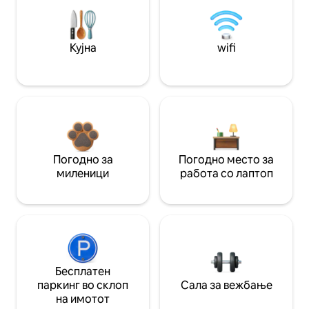
Кујна
wifi
Погодно за
Погодно место за
миленици
работа со лаптоп
Бесплатен
паркинг во склоп
Сала за вежбање
на имотот