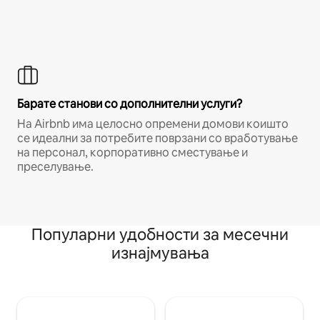
Барате станови со дополнителни услуги?
На Airbnb има целосно опремени домови коишто
се идеални за потребите поврзани со вработување
на персонал, корпоративно сместување и
преселување.
Популарни удобности за месечни
изнајмувања