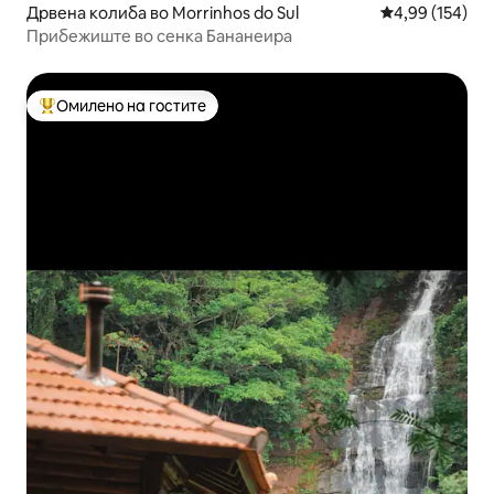
Дрвена колиба во Morrinhos do Sul
Просечна оцен
4,99 (154)
Прибежиште во сенка Бананеира
Омилено на гостите
Меѓу најуспешните „Омилени на гостите“