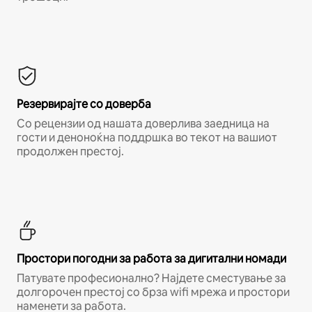
Резервирајте со доверба
Со рецензии од нашата доверлива заедница на
гости и деноноќна поддршка во текот на вашиот
продолжен престој.
Простори погодни за работа за дигитални номади
Патувате професионално? Најдете сместување за
долгорочен престој со брза wifi мрежа и простори
наменети за работа.