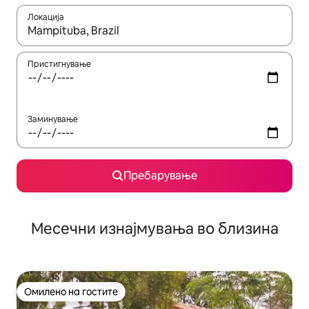
Локација
Кога резултатите се достапни, движете се со копчињата со 
Пристигнување
Заминување
Пребарување
Месечни изнајмувања во близина
Омилено на гостите
Омилено на гостите