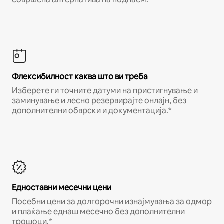
Флексибилност каква што ви треба
Изберете ги точните датуми на пристигнување и
заминување и лесно резервирајте онлајн, без
дополнителни обврски и документација.*
Едноставни месечни цени
Посебни цени за долгорочни изнајмувања за одмор
и плаќање еднаш месечно без дополнителни
трошоци.*