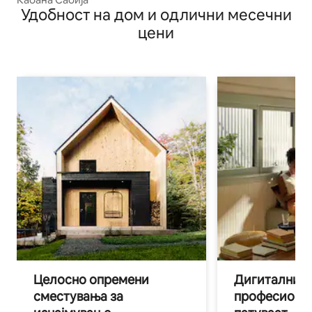
Удобност на дом и одлични месечни
цени
Целосно опремени
Дигитални н
сместувања за
професиона