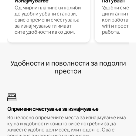
изнајмување
патуваат
Од мирни планински колиби
Удобни смест
до удобни урбани станови,
дигитални ном
овие опремени сместувања
кои работат н
за изнајмување ги имаат
wifi и простор
сите удобности како дом.
работа.
Удобности и поволности за подолги
престои
Опремени сместувања за изнајмување
Во целосно опремените места за изнајмување има
кујна и удобности коишто ви се потребни за да
живеете удобно цел месец или подолго. Ова е
совршена алтернатива на поднаем.