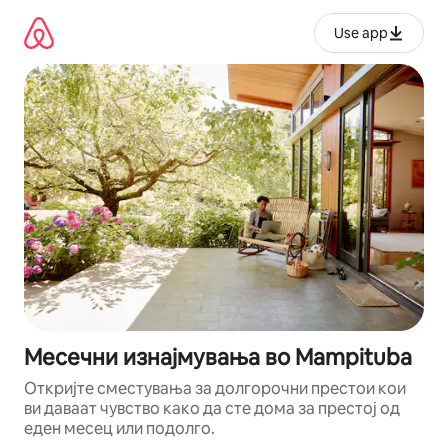
Прескокни
на
Use app
содржина
Месечни изнајмувања во Mampituba
Откријте сместувања за долгорочни престои кои
ви даваат чувство како да сте дома за престој од
еден месец или подолго.