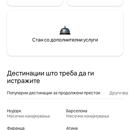
Стан со дополнителни услуги
Дестинации што треба да ги
истражите
Популарни дестинации за продолжени престои
Други вид
Њујорк
Барселона
Месечни изнајмувања
Месечни изнајмувања
Фиренца
Атина