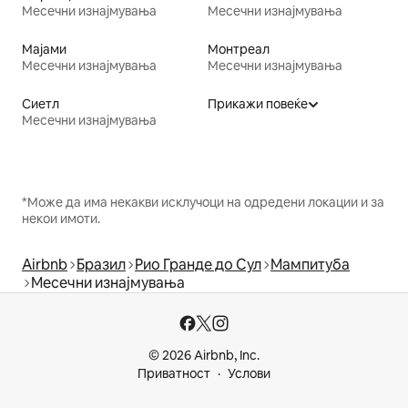
Месечни изнајмувања
Месечни изнајмувања
Мајами
Монтреал
Месечни изнајмувања
Месечни изнајмувања
Сиетл
Прикажи повеќе
Месечни изнајмувања
*Може да има некакви исклучоци на одредени локации и за
некои имоти.
Airbnb
Бразил
Рио Гранде до Сул
Мампитуба
Месечни изнајмувања
© 2026 Airbnb, Inc.
Приватност
Услови