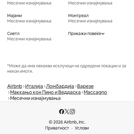
Месечни изнајмувања
Месечни изнајмувања
Мајами
Монтреал
Месечни изнајмувања
Месечни изнајмувања
Сиетл
Прикажи повеќе
Месечни изнајмувања
*Може да има некакви исклучоци на одредени локации и за
некои имоти.
Airbnb
Италија
Ломбардија
Варезе
Маккањо кон Пино и Веддаска
Maccagno
Месечни изнајмувања
© 2026 Airbnb, Inc.
Приватност
Услови