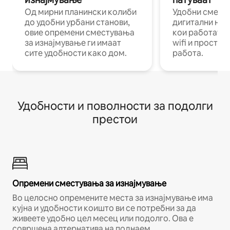
Од мирни планински колиби
Удобни смест
до удобни урбани станови,
дигитални ном
овие опремени сместувања
кои работат н
за изнајмување ги имаат
wifi и простор
сите удобности како дом.
работа.
Удобности и поволности за подолги
престои
Опремени сместувања за изнајмување
Во целосно опремените места за изнајмување има
кујна и удобности коишто ви се потребни за да
живеете удобно цел месец или подолго. Ова е
совршена алтернатива на поднаем.