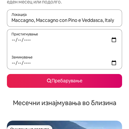
еден месец или подолго.
Локација
Кога резултатите се достапни, движете се со копчињата со 
Пристигнување
Заминување
Пребарување
Месечни изнајмувања во близина