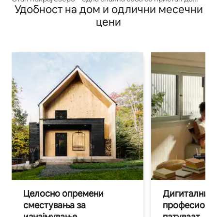
Удобност на дом и одлични месечни
базен
цени
Целосно опремени
Дигитални н
сместувања за
професиона
изнајмување
патуваат