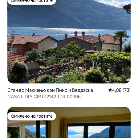
Омилено на гостите
Омилено на гостите
Стан во Маккањо кон Пино и Веддаска
Просечна оце
4,88 (73)
CASA LIDIA CIR 012142-LNI-00006
Омилено на гостите
Омилено на гостите