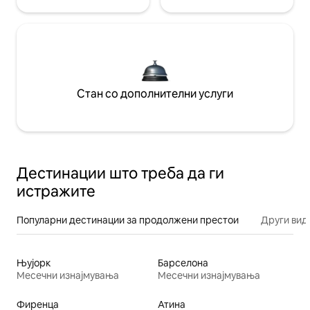
Стан со дополнителни услуги
Дестинации што треба да ги
истражите
Популарни дестинации за продолжени престои
Други вид
Њујорк
Барселона
Месечни изнајмувања
Месечни изнајмувања
Фиренца
Атина