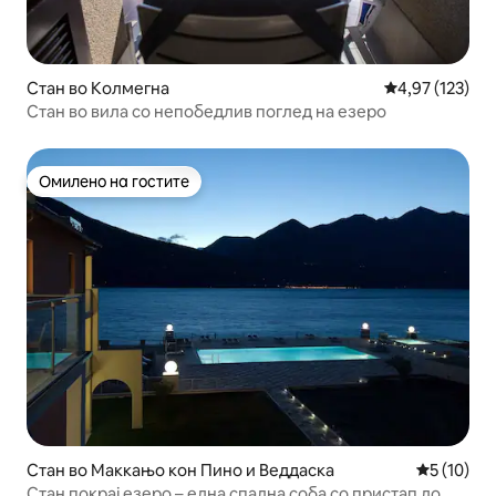
Стан во Колмегна
Просечна оцен
4,97 (123)
Стан во вила со непобедлив поглед на езеро
Омилено на гостите
Омилено на гостите
Стан во Маккањо кон Пино и Веддаска
Просечна 
5 (10)
Стан покрај езеро – една спална соба со пристап до