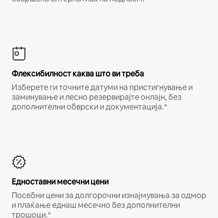
Флексибилност каква што ви треба
Изберете ги точните датуми на пристигнување и
заминување и лесно резервирајте онлајн, без
дополнителни обврски и документација.*
Едноставни месечни цени
Посебни цени за долгорочни изнајмувања за одмор
и плаќање еднаш месечно без дополнителни
трошоци.*