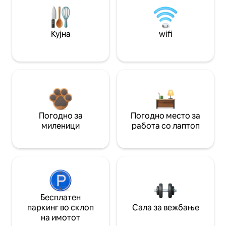
Кујна
wifi
Погодно за
Погодно место за
миленици
работа со лаптоп
Бесплатен
паркинг во склоп
Сала за вежбање
на имотот