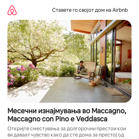
Прескокни
на
Ставете го својот дом на Airbnb
содржина
Месечни изнајмувања во Maccagno,
Maccagno con Pino e Veddasca
Откријте сместувања за долгорочни престои кои
ви даваат чувство како да сте дома за престој од