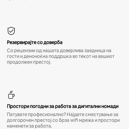
Резервирајте со доверба
Со рецензии од нашата доверлива заедница на
гости и деноноќна поддршка во текот на вашиот
продолжен престој.
Простори погодни за работа за дигитални номади
Патувате професионално? Најдете сместување за
долгорочен престој со брза wifi мрежа и простори
наменети за работа.