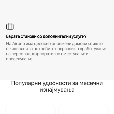
Барате станови со дополнителни услуги?
На Airbnb има целосно опремени домови коишто
се идеални за потребите поврзани со вработување
на персонал, корпоративно сместување и
преселување.
Популарни удобности за месечни
изнајмувања