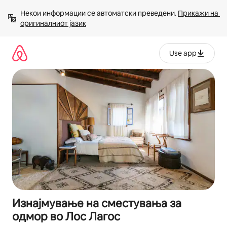
Прескокни
Некои информации се автоматски преведени. 
Прикажи на 
на
оригиналниот јазик
содржина
Use app
Изнајмување на сместувања за
одмор во Лос Лагос