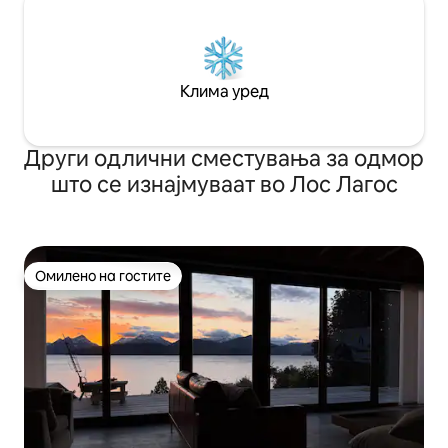
Клима уред
Други одлични сместувања за одмор
што се изнајмуваат во Лос Лагос
Омилено на гостите
Омилено на гостите