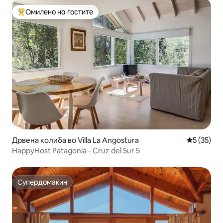
Омилено на гостите
Меѓу најуспешните „Омилени на гостите“
Дрвена колиба во Villa La Angostura
Просечна 
5 (35)
HappyHost Patagonia - Cruz del Sur 5
Супердомаќин
Супердомаќин