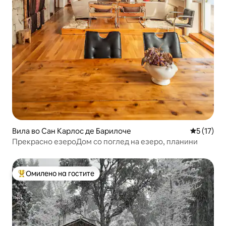
Вила во Сан Карлос де Барилоче
Просечна 
5 (17)
Прекрасно езероДом со поглед на езеро, планини
Омилено на гостите
Меѓу најуспешните „Омилени на гостите“