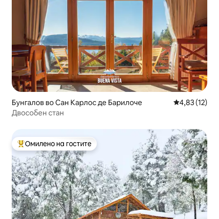
Бунгалов во Сан Карлос де Барилоче
Просечна оце
4,83 (12)
Двособен стан
Омилено на гостите
Меѓу најуспешните „Омилени на гостите“