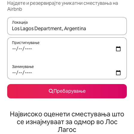
Најдете и резервирајте уникатни сместувања на
Airbnb
Локација
Кога резултатите се достапни, движете се со копчињата со 
Пристигнување
Заминување
Пребарување
Највисоко оценети сместувања што
се изнајмуваат за одмор во Лос
Лагос