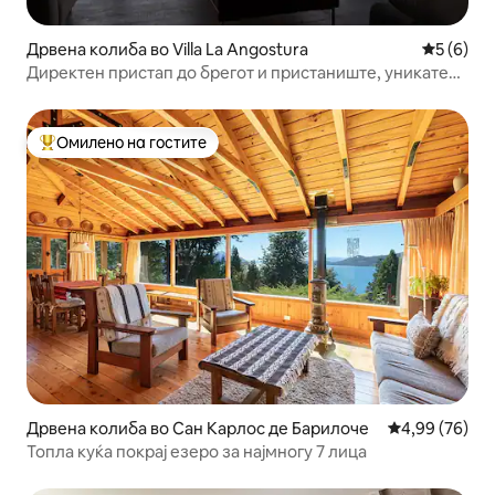
Дрвена колиба во Villa La Angostura
Просечна
5 (6)
Директен пристап до брегот и пристаниште, уникатен
поглед.
Омилено на гостите
Меѓу најуспешните „Омилени на гостите“
Дрвена колиба во Сан Карлос де Барилоче
Просечна оце
4,99 (76)
Топла куќа покрај езеро за најмногу 7 лица