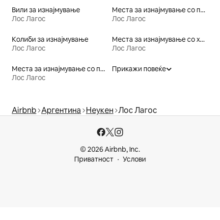
Вили за изнајмување
Места за изнајмување со појадок
Лос Лагос
Лос Лагос
Колиби за изнајмување
Места за изнајмување со хидромасажна када
Лос Лагос
Лос Лагос
Места за изнајмување со пристап до плажа
Прикажи повеќе
Лос Лагос
Airbnb
Аргентина
Неукен
Лос Лагос
© 2026 Airbnb, Inc.
Приватност
Услови