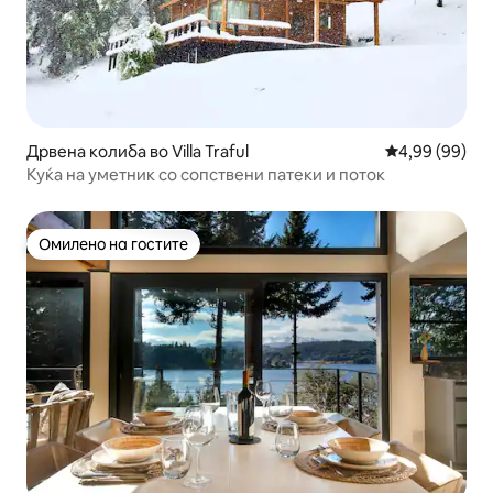
Дрвена колиба во Villa Traful
Просечна оце
4,99 (99)
Куќа на уметник со сопствени патеки и поток
Омилено на гостите
Омилено на гостите