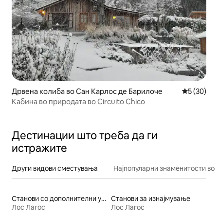
Дрвена колиба во Сан Карлос де Барилоче
Просечна 
5 (30)
Кабина во природата во Circuito Chico
Дестинации што треба да ги
истражите
Други видови сместувања
Најпопуларни знаменитости во 
Станови со дополнителни услуги за изнајмување
Станови за изнајмување
Лос Лагос
Лос Лагос