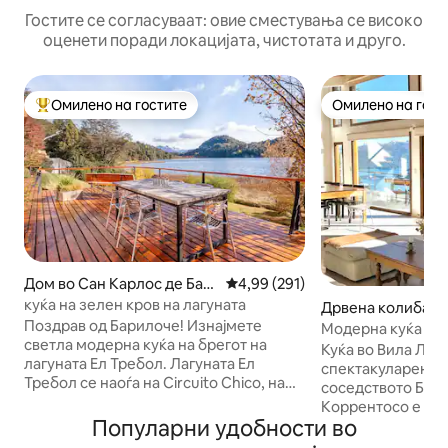
Гостите се согласуваат: овие сместувања се високо
оценети поради локацијата, чистотата и друго.
Омилено на гостите
Омилено на гост
Меѓу најуспешните „Омилени на гостите“
Омилено на гост
Дом во Сан Карлос де Бар
Просечна оцена: 4,99 од 5, 29
4,99 (291)
илоче
куќа на зелен кров на лагуната
Дрвена колиба во 
Поздрав од Барилоче! Изнајмете
ngostura
Модерна куќа со
светла модерна куќа на брегот на
и поглед кон шум
Куќа во Вила Ла 
лагуната Ел Требол. Лагуната Ел
спектакуларен по
Требол се наоѓа на Circuito Chico, на
соседството Банд
околу 30 минути со автомобил од
Коррентосо е одд
центарот на Барилоче. Кога ќе се
Популарни удобности во
езерото Науел Х
најдете на „Circuito Chico“, вие сте на
2,1 км, а езерото