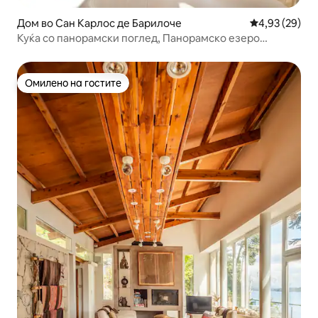
Дом во Сан Карлос де Барилоче
Просечна оце
4,93 (29)
Куќа со панорамски поглед, Панорамско езеро
Морено, модерно
Омилено на гостите
Омилено на гостите