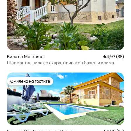
Вила во Mutxamel
Просечна оце
4,97 (38)
Шармантна вила со скара, приватен базен и клима
уред
Омилено на гостите
Омилено на гостите