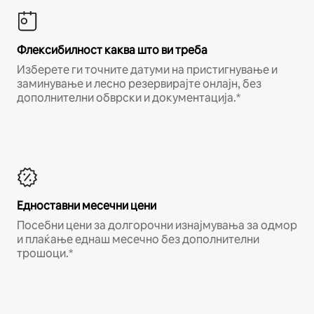
Флексибилност каква што ви треба
Изберете ги точните датуми на пристигнување и
заминување и лесно резервирајте онлајн, без
дополнителни обврски и документација.*
Едноставни месечни цени
Посебни цени за долгорочни изнајмувања за одмор
и плаќање еднаш месечно без дополнителни
трошоци.*