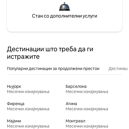
Стан со дополнителни услуги
Дестинации што треба да ги
истражите
Популарни дестинации за продолжени престои
Дестинаци
Њујорк
Барселона
Месечни изнајмувања
Месечни изнајмувања
Фиренца
Атина
Месечни изнајмувања
Месечни изнајмувања
Мајами
Монтреал
Месечни изнајмувања
Месечни изнајмувања