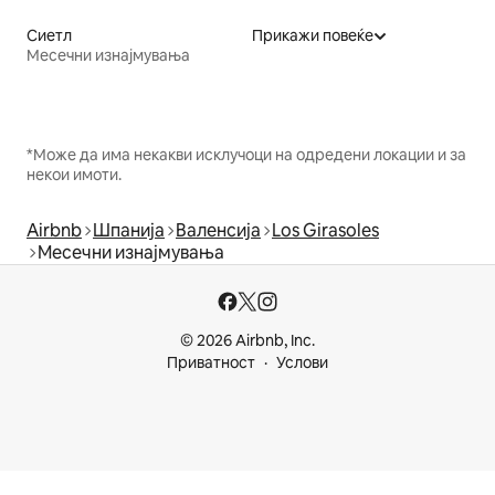
Сиетл
Прикажи повеќе
Месечни изнајмувања
*Може да има некакви исклучоци на одредени локации и за
некои имоти.
Airbnb
Шпанија
Валенсија
Los Girasoles
Месечни изнајмувања
© 2026 Airbnb, Inc.
Приватност
Услови