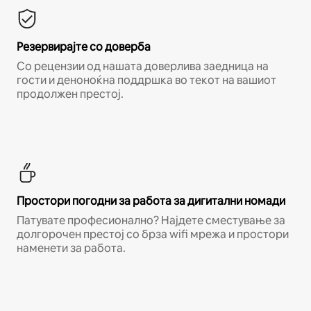
Резервирајте со доверба
Со рецензии од нашата доверлива заедница на
гости и деноноќна поддршка во текот на вашиот
продолжен престој.
Простори погодни за работа за дигитални номади
Патувате професионално? Најдете сместување за
долгорочен престој со брза wifi мрежа и простори
наменети за работа.