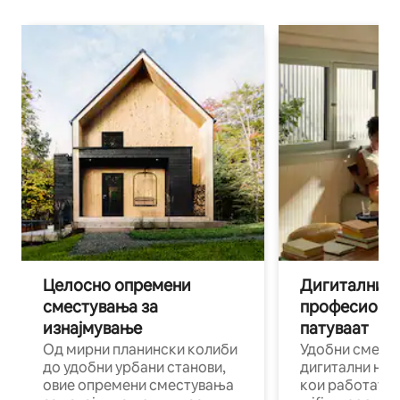
Целосно опремени
Дигитални н
сместувања за
професиона
изнајмување
патуваат
Од мирни планински колиби
Удобни смест
до удобни урбани станови,
дигитални ном
овие опремени сместувања
кои работат н