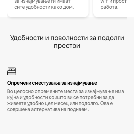
за изнајмување ги имаат
wifi и простор
сите удобности како дом.
работа.
Удобности и поволности за подолги
престои
Опремени сместувања за изнајмување
Во целосно опремените места за изнајмување има
кујна и удобности коишто ви се потребни за да
живеете удобно цел месец или подолго. Ова е
совршена алтернатива на поднаем.