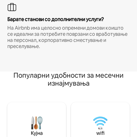
Барате станови со дополнителни услуги?
На Airbnb има целосно опремени домови коишто
се идеални за потребите поврзани со вработување
на персонал, корпоративно сместување и
преселување.
Популарни удобности за месечни
изнајмувања
Кујна
wifi