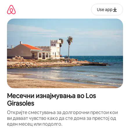
Прескокни
на
Use app
содржина
Месечни изнајмувања во Los
Girasoles
Откријте сместувања за долгорочни престои кои
ви даваат чувство како да сте дома за престој од
еден месец или подолго.