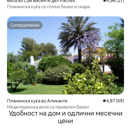
Вила во Сан Висенте дел Распех
Просечна оце
4,96 (27)
Планинска куќа со голем базен и скара
Супердомаќин
Супердомаќин
Планинска куќа во Аликанте
Просечна оце
4,87 (69)
Медитеранска вила со приватен базен
Удобност на дом и одлични месечни
цени