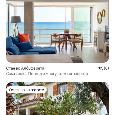
Стан во Албуферета
Просечна
5 (6)
Casa Leuka. Поглед и многу стил кон морето
Омилено на гостите
Омилено на гостите