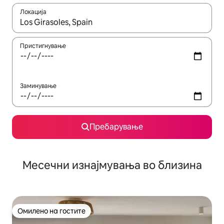
Локација
Кога резултатите се достапни, движете се со копчињата со 
Пристигнување
Заминување
Пребарување
Месечни изнајмувања во близина
Омилено на гостите
Омилено на гостите