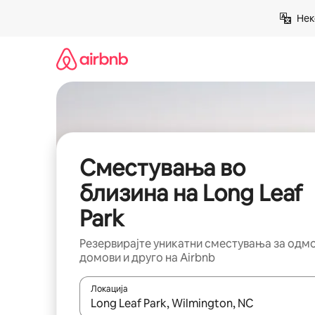
Прескокни
Нек
на
содржина
Сместувања во
близина на Long Leaf
Park
Резервирајте уникатни сместувања за одм
домови и друго на Airbnb
Локација
Кога резултатите се достапни, движете се со 