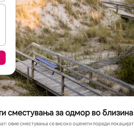
и сместувања за одмор во близина 
аат: овие сместувања се високо оценети поради локацијата