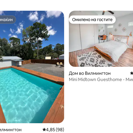
омаќин
Омилено на гостите
омаќин
Омилено на гостите
Дом во Вилмингтон
П
Mini Midtown Guesthome - Ми
од 5, 114 рецензии
сѐ!
илмингтон
Просечна оцена: 4,85 од 5, 98 рецензии
4,85 (98)