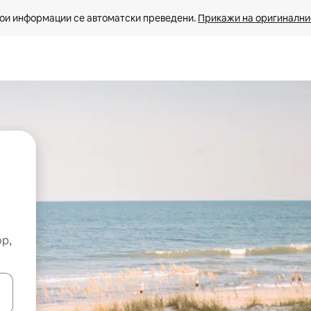
ои информации се автоматски преведени. 
Прикажи на оригиналнио
ор,
копчињата со стрелки нагоре и надолу или истражувајте со допира