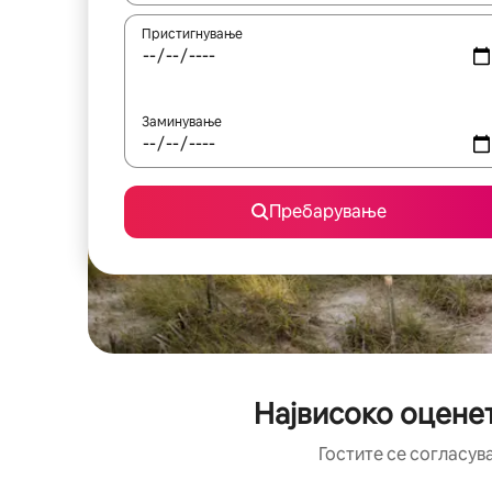
Пристигнување
Заминување
Пребарување
Највисоко оценет
Гостите се согласув