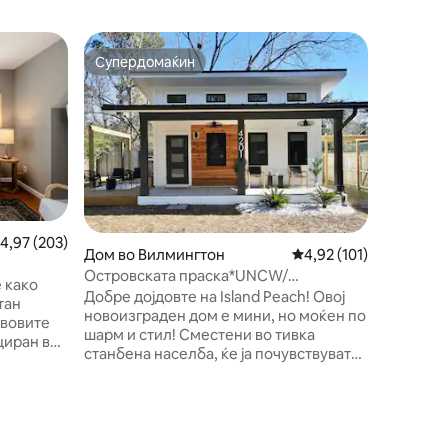
Дом во 
Супердомаќин
Омил
на гостите“
Супердомаќин
Меѓу на
Фармерс
Само че
на UNCW 
што Вилм
оваа фар
реставри
крајбрежна ава
паркинг 
тврдо др
росечна оцена: 4,97 од 5, 203 рецензии
4,97 (203)
на горни
Дом во Вилмингтон
Просечна оцена: 4,92 
4,92 (101)
долниот 
Островската праска*UNCW/
е како
плажата 
ПЛАЖА*Ограден двор
Добре дојдовте на Island Peach! Овој
тан
центарот
новоизграден дом е мини, но моќен по
рвовите
Може да
шарм и стил! Сместени во тивка
циран во
локални 
станбена населба, ќе ја почувствувате
лмингтон
трговецо
атмосферата на оазата по
искиот
дезинфи
пристигнувањето. Овој внимателно
до
дизајниран дом функционира за секоја
емено со
должина на престој и ниво на забава
а