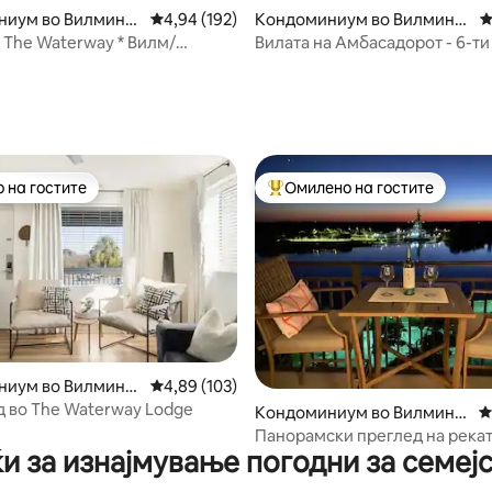
од 5, 176 рецензии
иум во Вилмингт
Просечна оцена: 4,94 од 5, 192 рецензии
4,94 (192)
Кондоминиум во Вилмингт
П
он
The Waterway * Вилм/
Вилата на Амбасадорот - 6-ти 
Бич
крајбрежје
 на гостите
Омилено на гостите
 на гостите
Меѓу најуспешните „Омилени 
од 5, 337 рецензии
иум во Вилмингт
Просечна оцена: 4,89 од 5, 103 рецензии
4,89 (103)
д во The Waterway Lodge
Кондоминиум во Вилмингт
П
он
Панорамски преглед на рекат
и за изнајмување погодни за семеј
Срцето на центарот на градот
паркинг