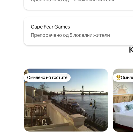
Cape Fear Games
Препорачано од 5 локални жители
К
Омилено на гостите
Омиле
Омилено на гостите
Меѓу на