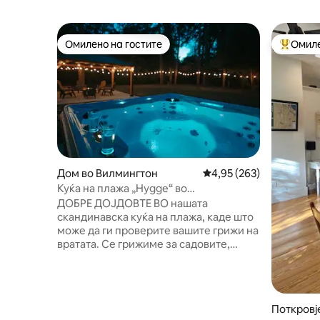
Омилено на гостите
Омиле
Омилено на гостите
Меѓу на
Дом во Вилмингтон
Просечна оцена: 4,95 
4,95 (263)
Куќа на плажа „Hygge“ во
Midtown_џакузи и миленичиња!
ДОБРЕ ДОЈДОВТЕ ВО нашата
скандинавска куќа на плажа, каде што
може да ги проверите вашите грижи на
вратата. Се грижиме за садовите,
ѓубрето и др. по одјавувањето(нема
ЛИСТА НА ОБВРСКИ ЗА
ГОСТИТЕ!)Елоквентно дизајниран на
мирен начин. Семејството може да се
Поткровј
опушти во луксузната хидромасажна