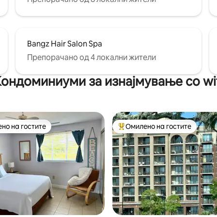
Bangz Hair Salon Spa
Препорачано од 4 локални жители
ондоминиуми за изнајмување со wi
но на гостите
Омилено на гостите
јуспешните „Омилени на гостите“
Меѓу најуспешните „Омилени 