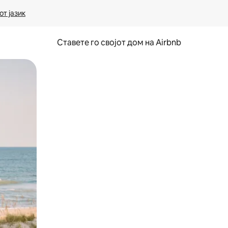
т јазик
Ставете го својот дом на Airbnb
ње или со лизгање.