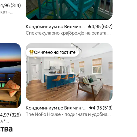
росечна оцена: 4,96 од 5, 314 рецензии
4,96 (314)
кат -
Кондоминиум во Вилмингт
Просечна оцена: 4,95 
4,95 (607)
он
Спектакуларно крајбрежје на реката со
паркинг и брачен кревет (широк 180 -
200 см)!
Омилено на гостите
на гостите“
Меѓу најуспешните „Омилени на гостите“
Кондоминиум во Вилмингт
Просечна оцена: 4,95 
4,95 (513)
он
The NoFo House - подигната и удобна
росечна оцена: 4,97 од 5, 326 рецензии
4,97 (326)
1BR Downtown ILM
а *
ства
 w/