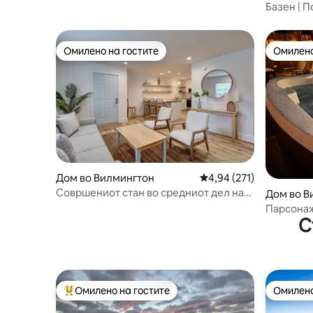
Базен | П
минути д
Омилено на гостите
Омилено
Омилено на гостите
Омилено
Дом во Вилмингтон
Просечна оцена: 4,94 
4,94 (271)
Совршениот стан во средниот дел на
Дом во В
градот - реновиран во близина на
Парсонаж
UNCW
С
када | О
Омилено на гостите
Омилено
Меѓу најуспешните „Омилени на гостите“
Омилено