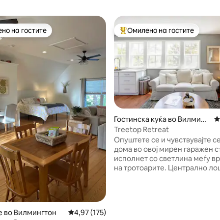
но на гостите
Омилено на гостите
јуспешните „Омилени на гостите“
Меѓу најуспешните „Омилени 
од 5, 263 рецензии
Гостинска куќа во Вилминг
П
тон
Treetop Retreat
Опуштете се и чувствувајте с
дома во овој мирен гаражен с
исполнет со светлина меѓу в
на тротоарите. Централно ло
близина на најдоброто од Ви
- 10 минути возење до истор
центар на градот и 15 минути 
плажата Рајтсвил! Добро опр
е во Вилмингтон
Просечна оцена: 4,97 од 5, 175 рецензии
4,97 (175)
удобен брачен кревет, соба з