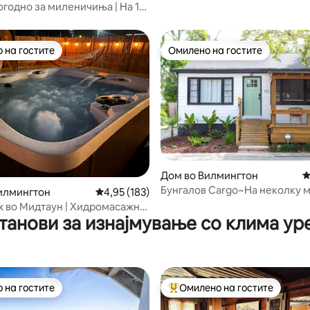
огодно за миленичиња | На 10
о плажа
 на гостите
Омилено на гостите
 на гостите
Омилено на гостите
Дом во Вилмингтон
П
од 5, 271 рецензии
Бунгалов Cargo~На неколку м
илмингтон
Просечна оцена: 4,95 од 5, 183 рецензии
4,95 (183)
областа Cargo+крај реката!
 во Мидтаун | Хидромасажна
танови за изнајмување со клима ур
гнена јама | Миленичиња
 на гостите
Омилено на гостите
 на гостите
Меѓу најуспешните „Омилени 