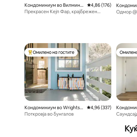
Кондоминиум во Вилмингт
Просечна оцена: 4,86 
4,86 (176)
Кондомин
он
он
Прекрасен Кејп Фар, крајбрежен
Одмор @ 
кондоминиум Вилмингтон, Северна
Рајтсвил 
Каролина
Омилено на гостите
Омилено
Меѓу најуспешните „Омилени на гостите“
Омилено
Кондоминиум во Wrightsvil
Просечна оцена: 4,96 
4,96 (337)
Кондомин
le Beach
он
Поткровја во бунгалов
Саундсај
Куќ