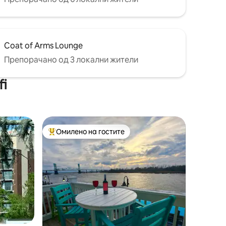
Coat of Arms Lounge
Препорачано од 3 локални жители
fi
Омилено на гостите
на гостите“
Меѓу најуспешните „Омилени на гостите“