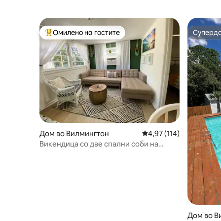
Омилено на гостите
Суперд
Меѓу најуспешните „Омилени на гостите“
Суперд
Дом во Вилмингтон
Просечна оцена: 4,97 
4,97 (114)
Викендица со две спални соби на
неколку минути од плажата Рајтсвил
Дом во В