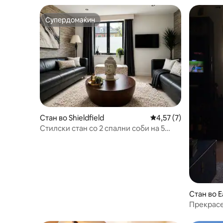
Супердомаќин
Супердомаќин
Стан во Shieldfield
Просечна оцена: 4,5
4,57 (7)
Стилски стан со 2 спални соби на 5
минути од центарот на градот
Стан во Ea
hian
Прекрасе