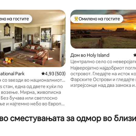
но на гостите
Омилено на гостите
јуспешните „Омилени на гостите“
Меѓу најуспешните „Омилени 
Дом во Holy Island
П
Централно село со неверојат
и паркинг.
Најверојатно најдобриот погл
островот. Гледајте на исток кон
ational Park
Просечна оцена: 4,93 од 5, 503 рецензии
4,93 (503)
Фарските Острови и гледајте 
 со ѕвезди во националниот
од 5, 166 рецензии
изгрејсонце над два замока и
ртамберленд
s стан, една од двете куќи по
пристаништето на островот 
 возење. Мирна, живописна
Линдисфарн. Централно лоци
о
паркинг пред вашата врата, ќе
ње и најтемно небо во Европа.
совршено место за да си го
 во целиот последен кат со
испланирате денот. Старата
салон/кујна и историски
о сместувањата за одмор во близина
викендица на рибарот е вним
 книги. Спална соба со када
одморена одгоре надолу во 
жен покрив, брачен кревет
место за одмор каде што мож
0-220 см), сопствена бања.