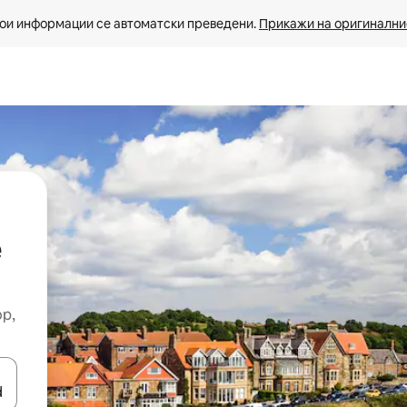
ои информации се автоматски преведени. 
Прикажи на оригиналнио
e
ор,
копчињата со стрелки нагоре и надолу или истражувајте со допира