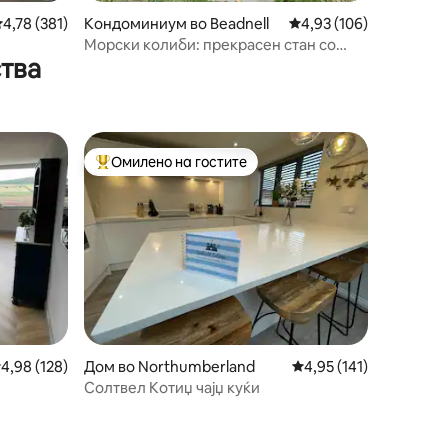
росечна оцена: 4,78 од 5, 381 рецензии
4,78 (381)
Кондоминиум во Beadnell
Просечна оцена: 4,93 
4,93 (106)
Морски колиби: прекрасен стан со
ства
неверојатен поглед на море
Омилено на гостите
на гостите“
Меѓу најуспешните „Омилени на гостите“
росечна оцена: 4,98 од 5, 128 рецензии
4,98 (128)
Дом во Northumberland
Просечна оцена: 4,95 
4,95 (141)
Солтвел Котиџ чајџ куќи