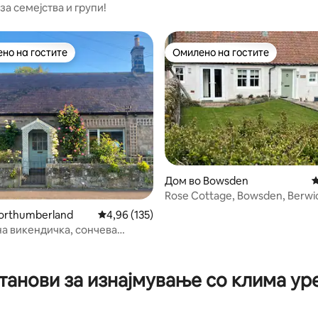
а семејства и групи!
но на гостите
Омилено на гостите
јуспешните „Омилени на гостите“
Омилено на гостите
Дом во Bowsden
П
Rose Cottage, Bowsden, Berwick-on-
Tweed. TD152TW
orthumberland
Просечна оцена: 4,96 од 5, 135 рецензии
4,96 (135)
а викендичка, сончева
огодна за кучиња, во близина
од 5, 244 рецензии
танови за изнајмување со клима ур