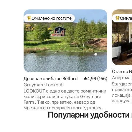
Омилено на гостите
Омиле
Меѓу најуспешните „Омилени на гостите“
Меѓу на
Стан во N
Апартман
Дрвена колиба во Belford
Просечна оцена: 4,99 
4,99 (166)
парк Но
Stargazer
Greymare Lookout
приватно
LOOKOUT е едно од двете романтични
локација. Без бучава или светлосн
мали скривалишта тука во Greymare
загадува
Farm . Тивко, приватно, надвор од
Уживајте
мрежата со прекрасен поглед преку
отворен 
Популарни удобности в
езерото кон морето зад него и
полици за
ридовите зад него. Во близина на
со подви
островите Фарн, Светиот Остров,
(широк 18
Светиот пат и пештерата Сент