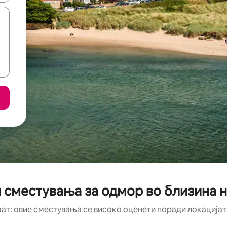
 сместувања за одмор во близина на 
аат: овие сместувања се високо оценети поради локацијата