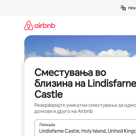
Прескокни
Нек
на
содржина
Сместувања во
близина на Lindisfarn
Castle
Резервирајте уникатни сместувања за одм
домови и друго на Airbnb
Локација
Кога резултатите се достапни, движете се со 