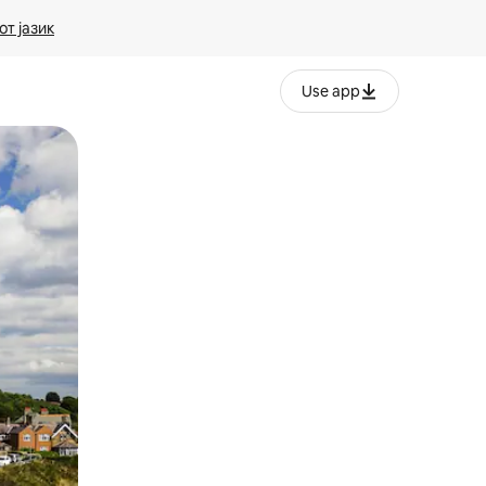
т јазик
Use app
ње или со лизгање.