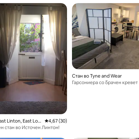
7 од 5, 7 рецензии
Стан во Tyne and Wear
Гарсониера со брачен кревет
st Linton, East Lot
Просечна оцена: 4,67 од 5, 30 рецензии
4,67 (30)
н стан во Источен Линтон!