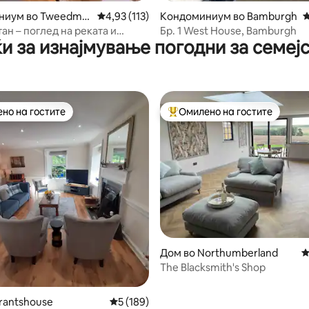
ниум во Tweedmo
Просечна оцена: 4,93 од 5, 113 рецензии
4,93 (113)
Кондоминиум во Bamburgh
П
ан – поглед на реката и
Бр. 1 West House, Bamburgh
и за изнајмување погодни за семеј
иштето
но на гостите
Омилено на гостите
јуспешните „Омилени на гостите“
Меѓу најуспешните „Омилени 
од 5, 120 рецензии
Дом во Northumberland
П
The Blacksmith's Shop
rantshouse
Просечна оцена: 5 од 5, 189 рецензии
5 (189)