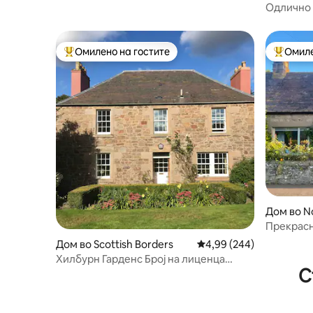
Одлично з
Омилено на гостите
Омиле
Меѓу најуспешните „Омилени на гостите“
Меѓу на
Дом во N
Прекрасн
тераса, п
Дом во Scottish Borders
Просечна оцена: 4,99 
4,99 (244)
на паб
Хилбурн Гарденс Број на лиценца
С
SB00235F