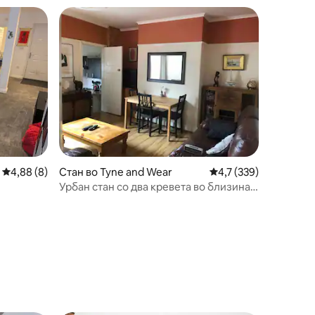
Стан во Tyne and Wear
Просечна оцена: 4,7 
4,7 (339)
Просечна оцена: 4,88 од 5, 8 рецензии
4,88 (8)
Урбан стан со два кревета во близина
на зелениот парк и градот.