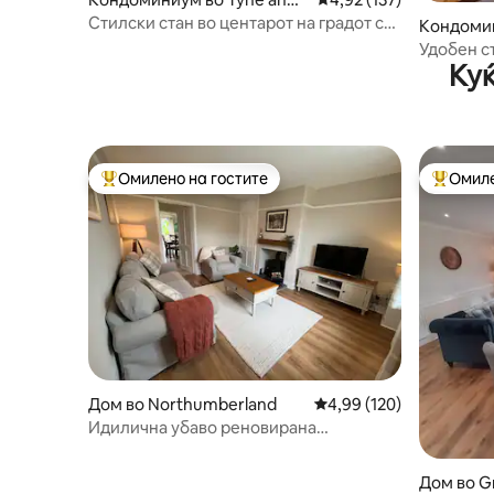
Wear
Стилски стан во центарот на градот со
Кондоми
1 кревет (за 4 лица)
uth
Удобен ст
Куќ
пристан
Омилено на гостите
Омиле
Меѓу најуспешните „Омилени на гостите“
Меѓу на
Дом во Northumberland
Просечна оцена: 4,99 
4,99 (120)
Идилична убаво реновирана
викендичка.
Дом во G