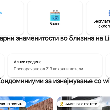
опуштите и да уживате во мал
т е прекрасен! Посебен влез
тишина. Големата приватна градина
екрасен стаклен атриум со
има тераса и летна куќа во ко
тен поглед. Приватна тераса
да уживате.
ње ѕвезди и телескоп
едничка градина.
Бесплате
Базен
шајте ги миленичињата.
склоп
арни знаменитости во близина на Lin
Алник градина
Препорачано од 213 локални жители
ондоминиуми за изнајмување со wi
но на гостите
Омилено на гостите
јуспешните „Омилени на гостите“
Меѓу најуспешните „Омилени 