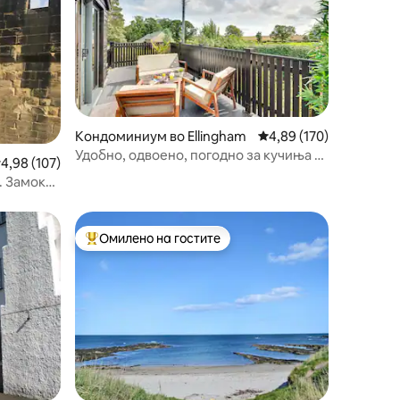
Кондоминиум во Ellingham
Просечна оцена: 4,89 
4,89 (170)
Удобно, одвоено, погодно за кучиња за
росечна оцена: 4,98 од 5, 107 рецензии
4,98 (107)
одмор за парови
. Замок
Омилено на гостите
Меѓу најуспешните „Омилени на гостите“