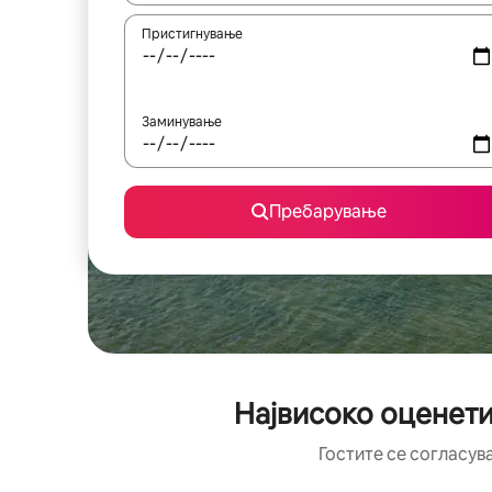
Пристигнување
Заминување
Пребарување
Највисоко оценети
Гостите се согласув