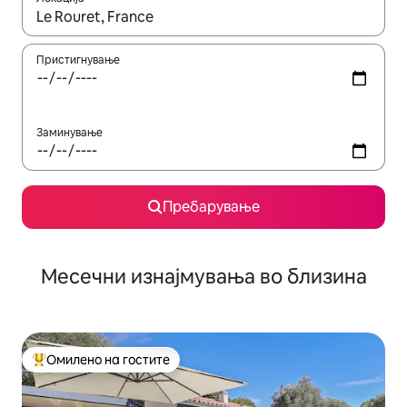
Кога резултатите се достапни, движете се со копчињата со 
Пристигнување
Заминување
Пребарување
Месечни изнајмувања во близина
Омилено на гостите
Меѓу најуспешните „Омилени на гостите“