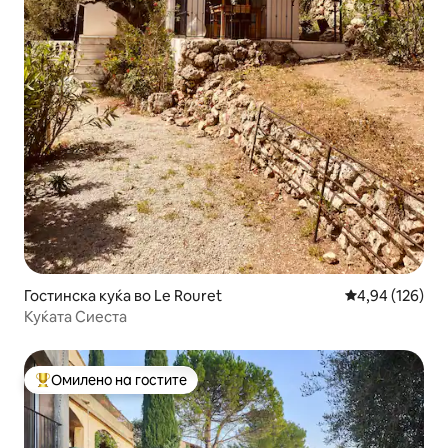
Гостинска куќа во Le Rouret
Просечна оцен
4,94 (126)
Куќата Сиеста
Омилено на гостите
Меѓу најуспешните „Омилени на гостите“