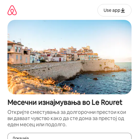
Прескокни
на
Use app
содржина
Месечни изнајмувања во Le Rouret
Откријте сместувања за долгорочни престои кои
ви даваат чувство како да сте дома за престој од
еден месец или подолго.
Локација