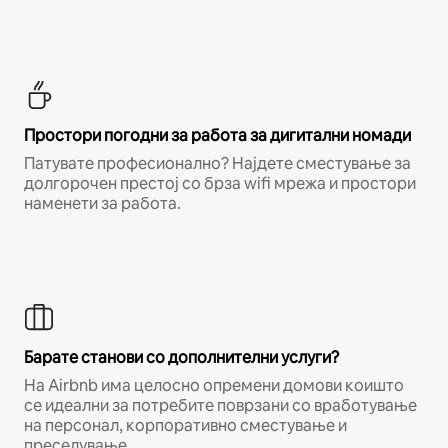
Простори погодни за работа за дигитални номади
Патувате професионално? Најдете сместување за
долгорочен престој со брза wifi мрежа и простори
наменети за работа.
Барате станови со дополнителни услуги?
На Airbnb има целосно опремени домови коишто
се идеални за потребите поврзани со вработување
на персонал, корпоративно сместување и
преселување.