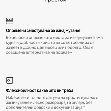
Опремени сместувања за изнајмување
Во целосно опремените места за изнајмување има
кујна и удобности коишто ви се потребни за да
живеете удобно цел месец или подолго. Ова е
совршена алтернатива на поднаем.
Флексибилност каква што ви треба
Изберете ги точните датуми на пристигнување и
заминување и лесно резервирајте онлајн, без
дополнителни обврски и документација.*