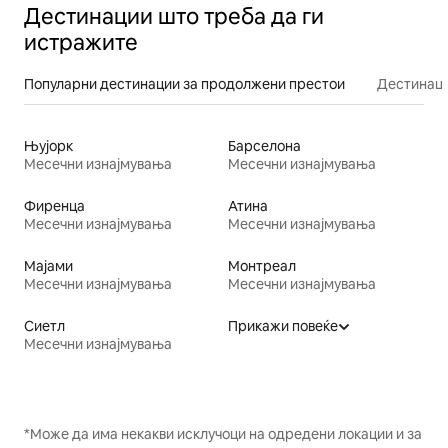
Дестинации што треба да ги
истражите
Популарни дестинации за продолжени престои
Дестинаци
Њујорк
Барселона
Месечни изнајмувања
Месечни изнајмувања
Фиренца
Атина
Месечни изнајмувања
Месечни изнајмувања
Мајами
Монтреал
Месечни изнајмувања
Месечни изнајмувања
Сиетл
Прикажи повеќе
Месечни изнајмувања
*Може да има некакви исклучоци на одредени локации и за