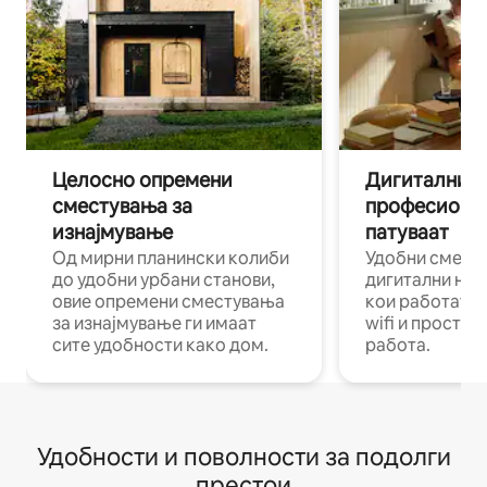
Целосно опремени
Дигитални н
сместувања за
професиона
изнајмување
патуваат
Од мирни планински колиби
Удобни смест
до удобни урбани станови,
дигитални ном
овие опремени сместувања
кои работат н
за изнајмување ги имаат
wifi и простор
сите удобности како дом.
работа.
Удобности и поволности за подолги
престои