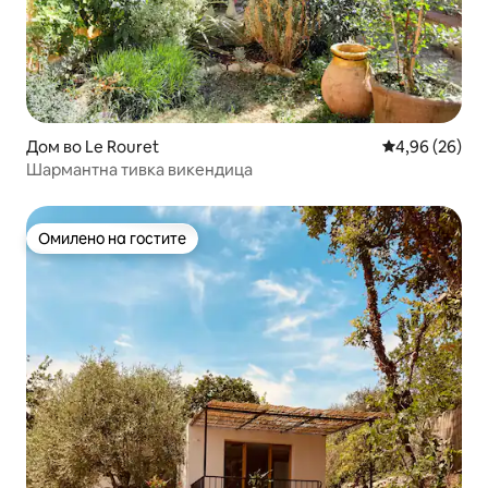
Дом во Le Rouret
Просечна оце
4,96 (26)
Шармантна тивка викендица
Омилено на гостите
Омилено на гостите