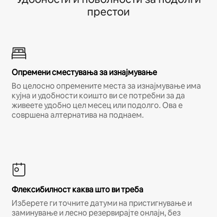
престои
Опремени сместувања за изнајмување
Во целосно опремените места за изнајмување има
кујна и удобности коишто ви се потребни за да
живеете удобно цел месец или подолго. Ова е
совршена алтернатива на поднаем.
Флексибилност каква што ви треба
Изберете ги точните датуми на пристигнување и
заминување и лесно резервирајте онлајн, без