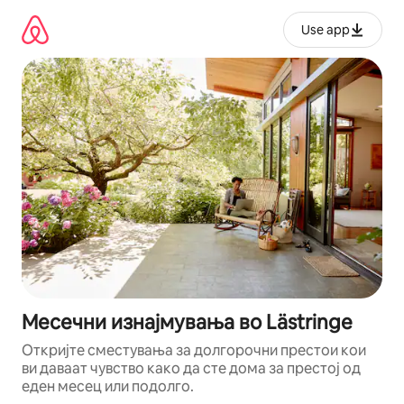
Прескокни
на
Use app
содржина
Месечни изнајмувања во Lästringe
Откријте сместувања за долгорочни престои кои
ви даваат чувство како да сте дома за престој од
еден месец или подолго.