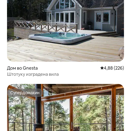
Дом во Gnesta
Просечна оцен
4,88 (226)
Штотуку изградена вила
Супердомаќин
Супердомаќин