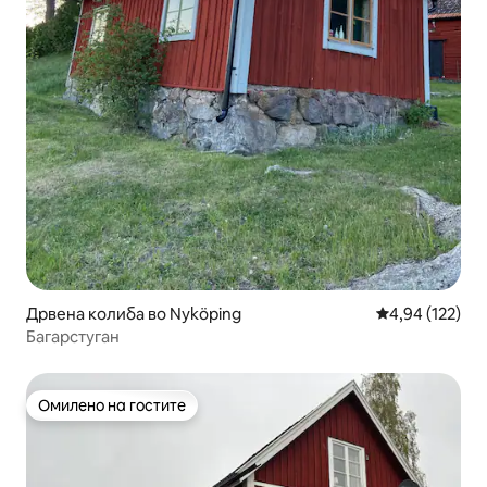
Дрвена колиба во Nyköping
Просечна оцен
4,94 (122)
Багарстуган
Омилено на гостите
Омилено на гостите