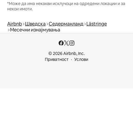
*Може да има некакви исклучоци на одредени локации и за
некои имоти.
Airbnb
Шведска
Седерманланд
Lästringe
Месечни изнајмувања
© 2026 Airbnb, Inc.
Приватност
Услови