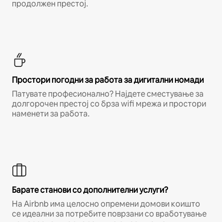
продолжен престој.
Простори погодни за работа за дигитални номади
Патувате професионално? Најдете сместување за
долгорочен престој со брза wifi мрежа и простори
наменети за работа.
Барате станови со дополнителни услуги?
На Airbnb има целосно опремени домови коишто
се идеални за потребите поврзани со вработување