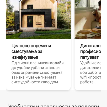
Целосно опремени
Дигитални н
сместувања за
професиона
изнајмување
патуваат
Од мирни планински колиби
Удобни смест
до удобни урбани станови,
дигитални ном
овие опремени сместувања
кои работат н
за изнајмување ги имаат
wifi и простор
сите удобности како дом.
работа.
Удобности и поволности за подолги