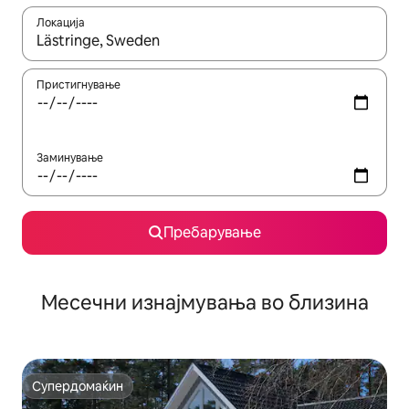
Локација
Кога резултатите се достапни, движете се со копчињата со 
Пристигнување
Заминување
Пребарување
Месечни изнајмувања во близина
Супердомаќин
Супердомаќин