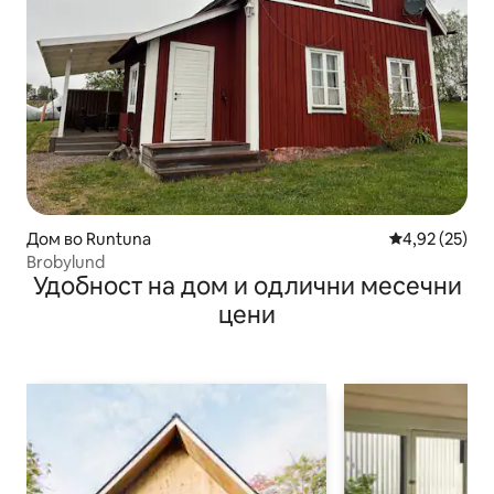
Дом во Runtuna
Просечна оце
4,92 (25)
Brobylund
Удобност на дом и одлични месечни
цени