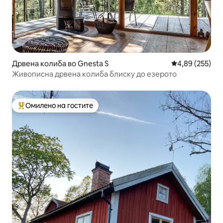
Дрвена колиба во Gnesta S
Просечна оцен
4,89 (255)
Живописна дрвена колиба блиску до езерото
Омилено на гостите
Меѓу најуспешните „Омилени на гостите“