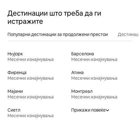
Дестинации што треба да ги
истражите
Популарни дестинации за продолжени престои
Дестинаци
Њујорк
Барселона
Месечни изнајмувања
Месечни изнајмувања
Фиренца
Атина
Месечни изнајмувања
Месечни изнајмувања
Мајами
Монтреал
Месечни изнајмувања
Месечни изнајмувања
Сиетл
Прикажи повеќе
Месечни изнајмувања