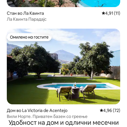
Стан во Ла Квинта
Просечна оце
4,91 (11)
Ла Квинта Парадајс
Омилено на гостите
Омилено на гостите
Дом во La Victoria de Acentejo
Просечна оце
4,96 (72)
Вили Норте. Приватен базен со греење
Удобност на дом и одлични месечни