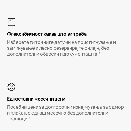
Флексибилност каква што ви треба
Изберете ги точните датуми на пристигнување и
заминување и лесно резервирајте онлајн, без
дополнителни обврски и документација.*
Едноставни месечни цени
Посебни цени за долгорочни изнајмувања за одмор
и плаќање еднаш месечно без дополнителни
трошоци.*