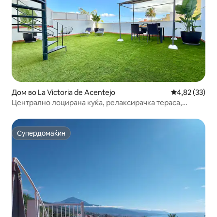
Дом во La Victoria de Acentejo
Просечна оце
4,82 (33)
Централно лоцирана куќа, релаксирачка тераса,
поглед, wifi
Супердомаќин
Супердомаќин