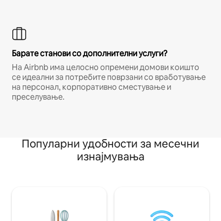
Барате станови со дополнителни услуги?
На Airbnb има целосно опремени домови коишто
се идеални за потребите поврзани со вработување
на персонал, корпоративно сместување и
преселување.
Популарни удобности за месечни
изнајмувања