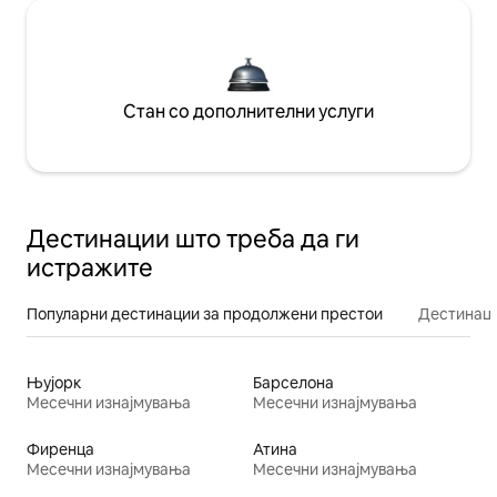
Стан со дополнителни услуги
Дестинации што треба да ги
истражите
Популарни дестинации за продолжени престои
Дестинаци
Њујорк
Барселона
Месечни изнајмувања
Месечни изнајмувања
Фиренца
Атина
Месечни изнајмувања
Месечни изнајмувања