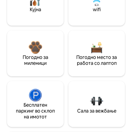
Кујна
wifi
Погодно за
Погодно место за
миленици
работа со лаптоп
Бесплатен
паркинг во склоп
Сала за вежбање
на имотот