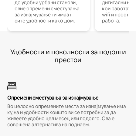
до удобни урбани станови,
дигитални ном
овие опремени сместувања
кои работат н
за изнајмување ги имаат
wifi и простор
сите удобности како дом.
работа.
Удобности и поволности за подолги
престои
Опремени сместувања за изнајмување
Во целосно опремените места за изнајмување има
кујна и удобности коишто ви се потребни за да
живеете удобно цел месец или подолго. Ова е
совршена алтернатива на поднаем.