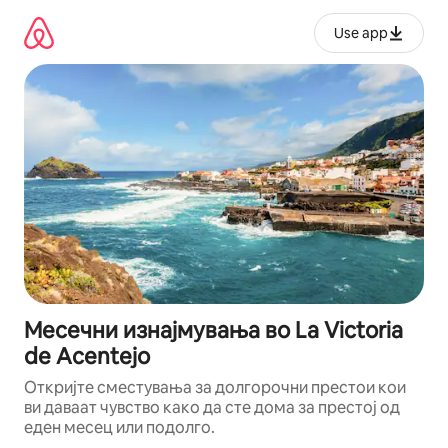
Прескокни
на
Use app
содржина
Месечни изнајмувања во La Victoria
de Acentejo
Откријте сместувања за долгорочни престои кои
ви даваат чувство како да сте дома за престој од
еден месец или подолго.