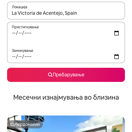
Локација
Кога резултатите се достапни, движете се со копчињата со 
Пристигнување
Заминување
Пребарување
Месечни изнајмувања во близина
Супердомаќин
Супердомаќин