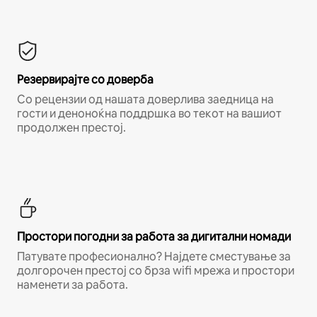
Резервирајте со доверба
Со рецензии од нашата доверлива заедница на
гости и деноноќна поддршка во текот на вашиот
продолжен престој.
Простори погодни за работа за дигитални номади
Патувате професионално? Најдете сместување за
долгорочен престој со брза wifi мрежа и простори
наменети за работа.