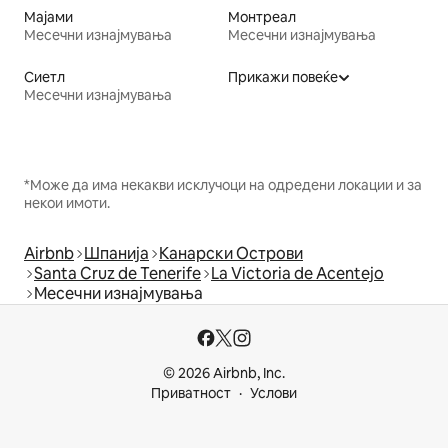
Мајами
Монтреал
Месечни изнајмувања
Месечни изнајмувања
Сиетл
Прикажи повеќе
Месечни изнајмувања
*Може да има некакви исклучоци на одредени локации и за
некои имоти.
Airbnb
Шпанија
Канарски Острови
Santa Cruz de Tenerife
La Victoria de Acentejo
Месечни изнајмувања
© 2026 Airbnb, Inc.
Приватност
Услови