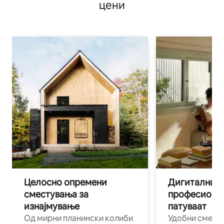
цени
Целосно опремени
Дигитални н
сместувања за
професиона
изнајмување
патуваат
Од мирни планински колиби
Удобни смест