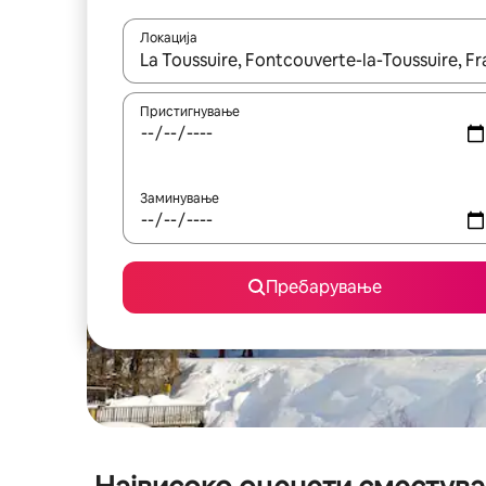
Локација
Кога резултатите се достапни, движете се со 
Пристигнување
Заминување
Пребарување