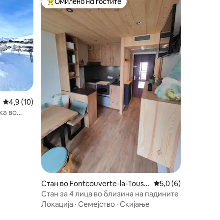
Омилено на гостите
Меѓу најуспешните „Омилени на гостите“
Просечна оцена: 4,9 од 5, 10 рецензии
4,9 (10)
ка во
Стан во Fontcouverte-la-Touss
Просечна оцена: 5,
5,0 (6)
uire
Стан за 4 лица во близина на падините
Локација
·
Семејство
·
Скијање