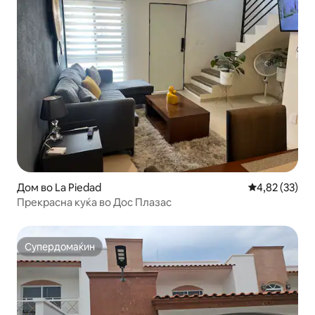
Дом во La Piedad
Просечна оце
4,82 (33)
Прекрасна куќа во Дос Плазас
Супердомаќин
Супердомаќин