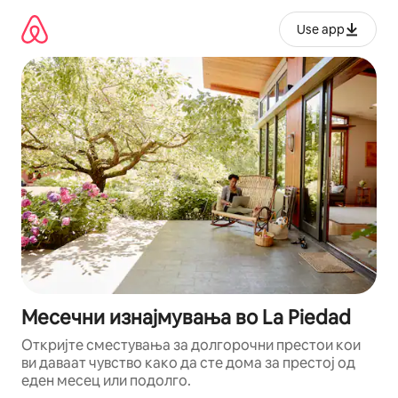
Прескокни
на
Use app
содржина
Месечни изнајмувања во La Piedad
Откријте сместувања за долгорочни престои кои
ви даваат чувство како да сте дома за престој од
еден месец или подолго.