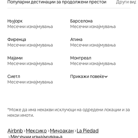
Популарни дестинации за продолжени престои
Други вид
Њујорк
Барселона
Месечни изнајмувања
Месечни изнајмувања
Фиренца
Атина
Месечни изнајмувања
Месечни изнајмувања
Мајами
Монтреал
Месечни изнајмувања
Месечни изнајмувања
Сиетл
Прикажи повеќе
Месечни изнајмувања
*Може да има некакви исклучоци на одредени локации и за
некои имоти.
Airbnb
Мексико
Мичоакан
La Piedad
Месечни изнајмувања