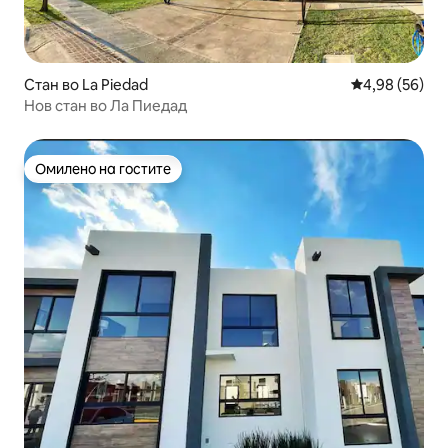
Стан во La Piedad
Просечна оце
4,98 (56)
Нов стан во Ла Пиедад
Омилено на гостите
Омилено на гостите