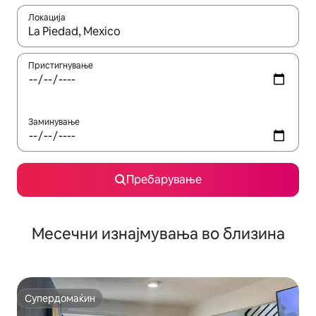
Локација
Кога резултатите се достапни, движете се со копчињата со 
Пристигнување
Заминување
Пребарување
Месечни изнајмувања во близина
Супердомаќин
Супердомаќин