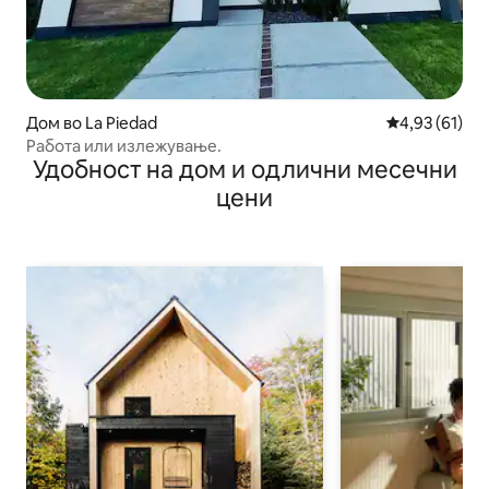
Дом во La Piedad
Просечна оце
4,93 (61)
Работа или излежување.
Удобност на дом и одлични месечни
цени