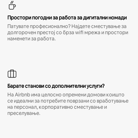
Простори погодни за работа за дигитални номади
Патувате професионално? Најдете сместување за
долгорочен престој со брза wifi мрежа и простори
наменети за работа.
Барате станови со дополнителни услуги?
На Airbnb има целосно опремени домови коишто
се идеални за потребите поврзани со вработување
на персонал, корпоративно сместување и
преселување.