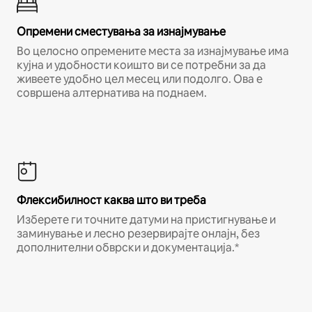
Опремени сместувања за изнајмување
Во целосно опремените места за изнајмување има
кујна и удобности коишто ви се потребни за да
живеете удобно цел месец или подолго. Ова е
совршена алтернатива на поднаем.
Флексибилност каква што ви треба
Изберете ги точните датуми на пристигнување и
заминување и лесно резервирајте онлајн, без
дополнителни обврски и документација.*