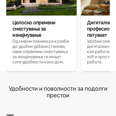
Целосно опремени
Дигитални н
сместувања за
професиона
изнајмување
патуваат
Од мирни планински колиби
Удобни смест
до удобни урбани станови,
дигитални ном
овие опремени сместувања
кои работат н
за изнајмување ги имаат
wifi и простор
сите удобности како дом.
работа.
Удобности и поволности за подолги
престои