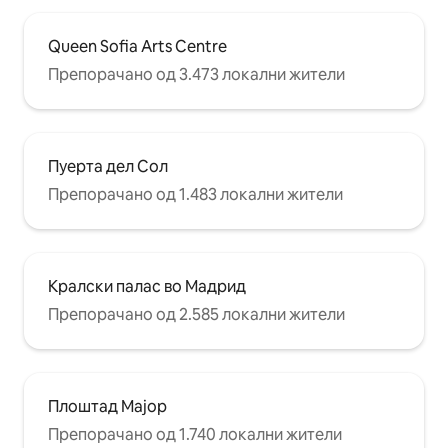
Ако снема топла вода, на грејачот
обично му се потребни околу 60–90
минути за целосно да ја загрее
Queen Sofia Arts Centre
повторно. 📋 Важни информации •
Препорачано од 3.473 локални жители
Пушењето и забавите се строго
забранети. • Пред пристигнувањето,
од сите гости се бара да ја пополнат
задолжителната регистрација за гости
и да го потпишат договорот за
Пуерта дел Сол
сместување, во согласност со
тековните шпански прописи. ❤️ Во
Препорачано од 1.483 локални жители
Stag Properties, се грижиме за секој
детаљ за да можете да го искусите
Мадрид чувствувајќи се како дома –
само подобро.
Кралски палас во Мадрид
Препорачано од 2.585 локални жители
Плоштад Мајор
Препорачано од 1.740 локални жители