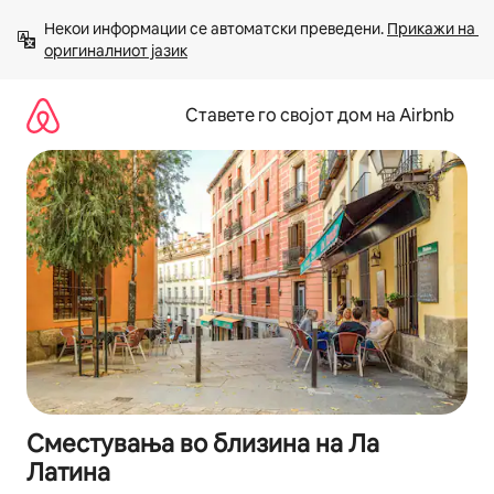
Прескокни
Некои информации се автоматски преведени. 
Прикажи на 
на
оригиналниот јазик
содржина
Ставете го својот дом на Airbnb
Сместувања во близина на Ла
Латина