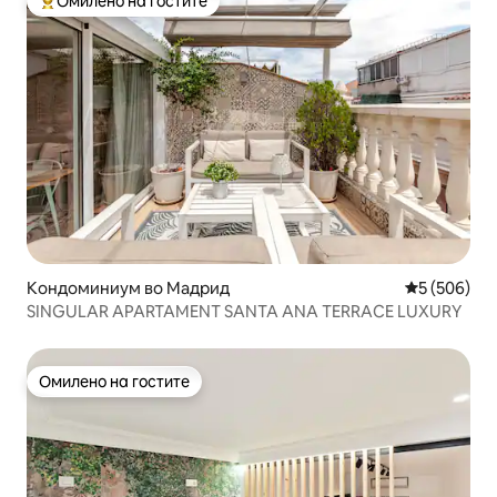
Омилено на гостите
Меѓу најуспешните „Омилени на гостите“
Кондоминиум во Мадрид
Просечна о
5 (506)
SINGULAR APARTAMENT SANTA ANA TERRACE LUXURY
Омилено на гостите
Омилено на гостите