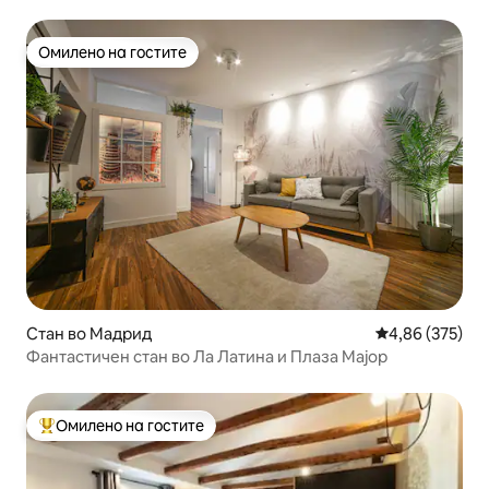
Омилено на гостите
Омилено на гостите
Стан во Мадрид
Просечна оцен
4,86 (375)
Фантастичен стан во Ла Латина и Плаза Мајор
Омилено на гостите
Меѓу најуспешните „Омилени на гостите“