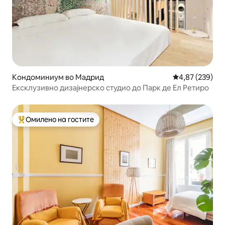
Кондоминиум во Мадрид
Просечна оцен
4,87 (239)
Ексклузивно дизајнерско студио до Парк де Ел Ретиро
Омилено на гостите
Меѓу најуспешните „Омилени на гостите“