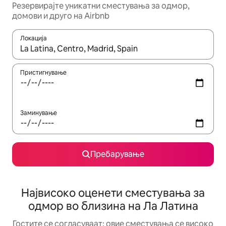
Резервирајте уникатни сместувања за одмор,
домови и друго на Airbnb
Локација
Кога резултатите се достапни, движете се со копчињата со 
Пристигнување
Заминување
Пребарување
Највисоко оценети сместувања за
одмор во близина на Ла Латина
Гостите се согласуваат: овие сместувања се високо