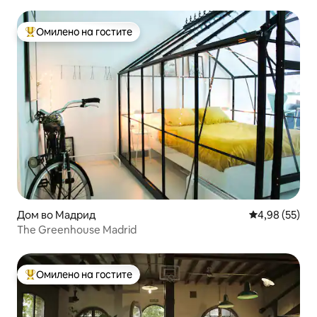
Омилено на гостите
Меѓу најуспешните „Омилени на гостите“
Дом во Мадрид
Просечна оце
4,98 (55)
The Greenhouse Madrid
Омилено на гостите
Меѓу најуспешните „Омилени на гостите“