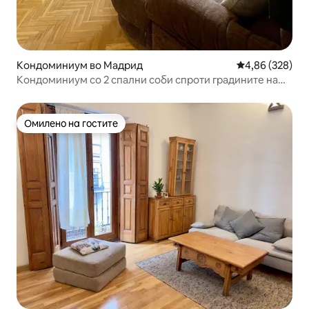
Кондоминиум во Мадрид
Просечна оцен
4,86 (328)
Кондоминиум со 2 спални соби спроти градините на
Кралската палата
Омилено на гостите
Омилено на гостите