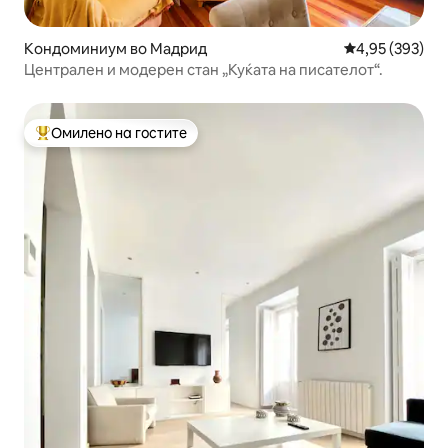
Кондоминиум во Мадрид
Просечна оцен
4,95 (393)
Централен и модерен стан „Куќата на писателот“.
Омилено на гостите
Меѓу најуспешните „Омилени на гостите“