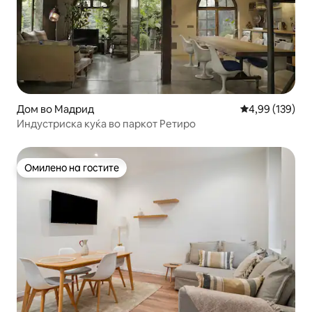
Дом во Мадрид
Просечна оцен
4,99 (139)
Индустриска куќа во паркот Ретиро
Омилено на гостите
Омилено на гостите