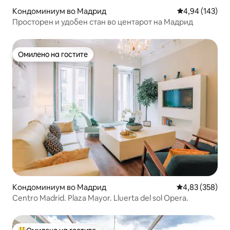
Кондоминиум во Мадрид
Просечна оцен
4,94 (143)
Просторен и удобен стан во центарот на Мадрид
Омилено на гостите
Омилено на гостите
Кондоминиум во Мадрид
Просечна оцен
4,83 (358)
Centro Madrid. Plaza Mayor. Lluerta del sol Opera.