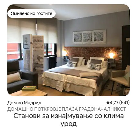
Омилено на гостите
Омилено на гостите
Дом во Мадрид
Просечна оцен
4,77 (641)
ДОМАШНО ПОТКРОВЈЕ ПЛАЗА ГРАДОНАЧАЛНИКОТ
Станови за изнајмување со клима
уред