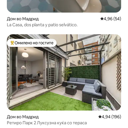
Дом во Мадрид
Просечна оце
4,96 (54)
La Casa, dos planta y patio selvático.
Омилено на гостите
Меѓу најуспешните „Омилени на гостите“
Дом во Мадрид
Просечна оцен
4,94 (196)
Ретиро Парк 2 Луксузна куќа со тераса