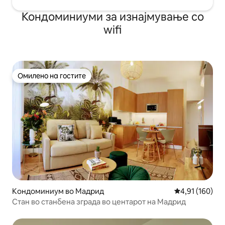
Кондоминиуми за изнајмување со
wifi
Омилено на гостите
Омилено на гостите
Кондоминиум во Мадрид
Просечна оцен
4,91 (160)
Стан во станбена зграда во центарот на Мадрид