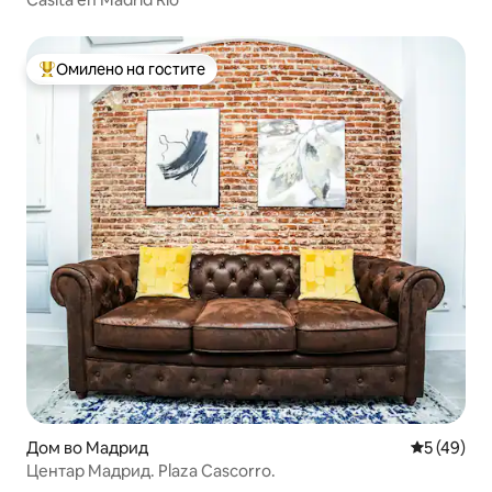
Омилено на гостите
Меѓу најуспешните „Омилени на гостите“
Дом во Мадрид
Просечна 
5 (49)
Центар Мадрид. Plaza Cascorro.