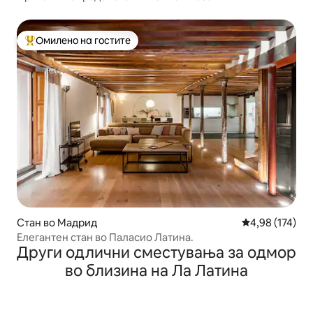
Омилено на гостите
Меѓу најуспешните „Омилени на гостите“
Стан во Мадрид
Просечна оцен
4,98 (174)
Елегантен стан во Паласио Латина.
Други одлични сместувања за одмор
во близина на Ла Латина