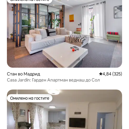
Омилено на гостите
Стан во Мадрид
Просечна оцен
4,84 (325)
Casa Jardín: Гарден Апартман веднаш до Сол
Омилено на гостите
Омилено на гостите