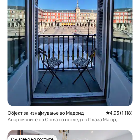
Објект за изнајмување во Мадрид
Просечна оцена
4,95 (1.118)
Апартманите на Соња со поглед на Плаза Мајор,
прекрасно сту...
Омилено на гостите