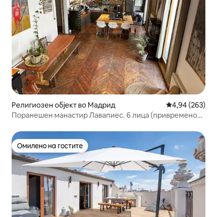
Религиозен објект во Мадрид
Просечна оцен
4,94 (263)
Поранешен манастир Лавапиес. 6 лица (привремено
изнајмување)
Омилено на гостите
Омилено на гостите