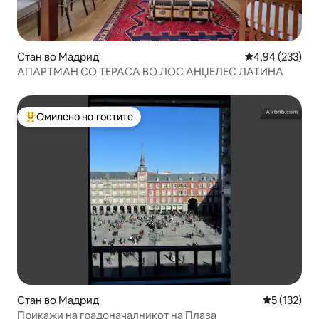
Стан во Мадрид
Просечна оцен
4,94 (233)
АПАРТМАН СО ТЕРАСА ВО ЛОС АНЏЕЛЕС ЛАТИНА
Омилено на гостите
Меѓу најуспешните „Омилени на гостите“
Стан во Мадрид
Просечна о
5 (132)
Прикажи на градоначалникот на Плаза