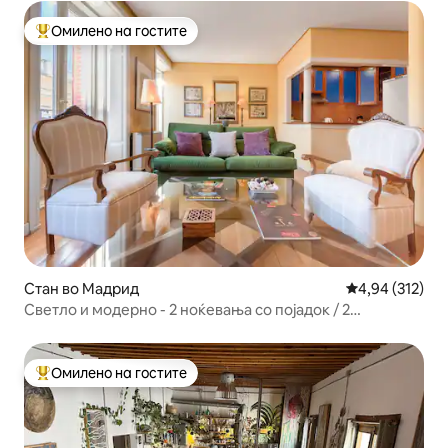
Омилено на гостите
Меѓу најуспешните „Омилени на гостите“
Стан во Мадрид
Просечна оцен
4,94 (312)
Светло и модерно - 2 ноќевања со појадок / 2
ноќевања со појадок - Латина
Омилено на гостите
Меѓу најуспешните „Омилени на гостите“