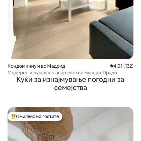
Кондоминиум во Мадрид
Просечна оцен
4,91 (132)
Модерен и луксузен апартман во музејот Прадо
Куќи за изнајмување погодни за
семејства
Омилено на гостите
Меѓу најуспешните „Омилени на гостите“