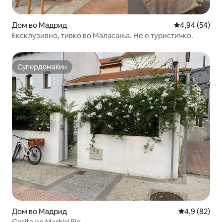
Дом во Мадрид
Просечна оце
4,94 (54)
Ексклузивно, тивко во Маласања. Не е туристичко.
Супердомаќин
Супердомаќин
Дом во Мадрид
Просечна оц
4,9 (82)
Casita en Madrid Rio