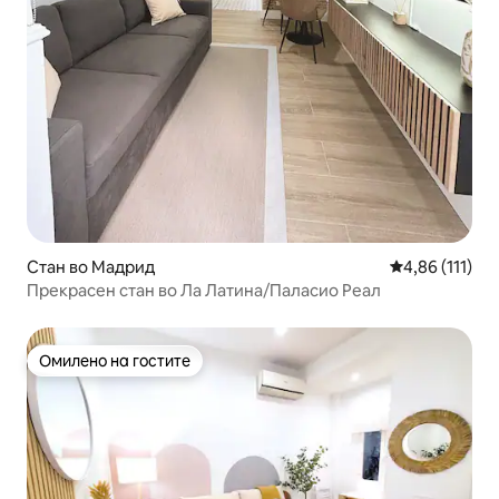
Стан во Мадрид
Просечна оцен
4,86 (111)
Прекрасен стан во Ла Латина/Паласио Реал
Омилено на гостите
Омилено на гостите