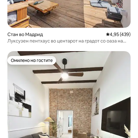
Стан во Мадрид
Просечна оцен
4,95 (439)
Луксузен пентхаус во центарот на градот со оаза на
терасата
Омилено на гостите
Омилено на гостите