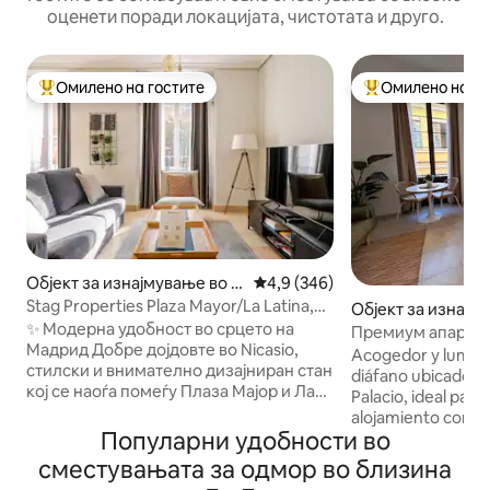
оценети поради локацијата, чистотата и друго.
Омилено на гостите
Омилено на го
Меѓу најуспешните „Омилени на гостите“
Меѓу најуспешни
Објект за изнајмување во М
Просечна оцена: 4,9 од 5, 34
4,9 (346)
адрид
Stag Properties Plaza Mayor/La Latina,
Објект за изнајм
стан...
✨ Модерна удобност во срцето на
Мадрид
Премиум апартма
Мадрид Добре дојдовте во Nicasio,
изнајмување, Мај
Acogedor y lumin
стилски и внимателно дизајниран стан
diáfano ubicado en
кој се наоѓа помеѓу Плаза Мајор и Ла
Palacio, ideal par
Латина, две од најлегендарните и
alojamiento confo
најживописните соседства во Мадрид.
Популарни удобности во
completamente eq
Совршено за парови, деловни
estancia en Madrid. El apartamento
сместувањата за одмор во близина
патници и мали семејства, нуди сè што
ofrece para estan