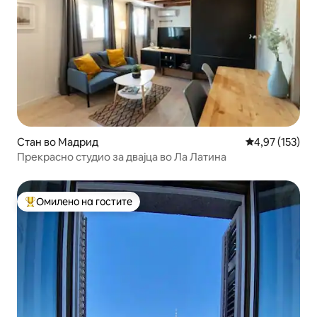
Стан во Мадрид
Просечна оцен
4,97 (153)
Прекрасно студио за двајца во Ла Латина
Омилено на гостите
Меѓу најуспешните „Омилени на гостите“