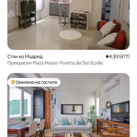
Стан во Мадрид
Просечна оцен
4,93 (477)
Прекрасен Plaza Mayor-Puerta del Sol Studio
Омилено на гостите
Меѓу најуспешните „Омилени на гостите“