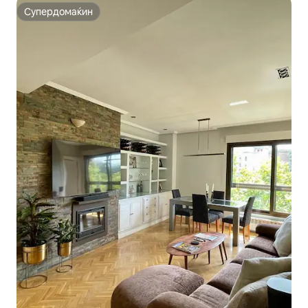
Супердомаќин
Супердомаќин