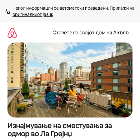
Прескокни
Некои информации се автоматски преведени. 
Прикажи на 
на
оригиналниот јазик
содржина
Ставете го својот дом на Airbnb
Изнајмување на сместувања за
одмор во Ла Грејнџ