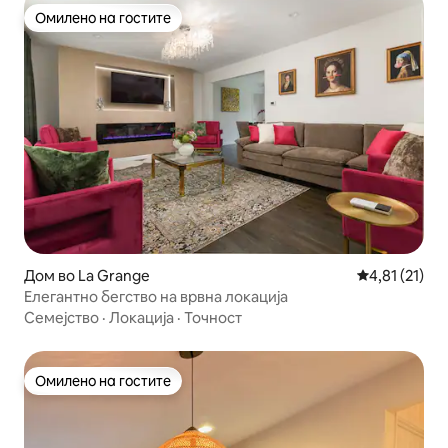
Омилено на гостите
Омилено на гостите
Дом во La Grange
Просечна оце
4,81 (21)
Елегантно бегство на врвна локација
Семејство
·
Локација
·
Точност
Омилено на гостите
Омилено на гостите