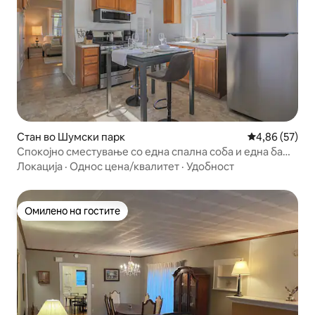
Стан во Шумски парк
Просечна оце
4,86 (57)
Спокојно сместување со една спална соба и една бања
во близина на Чикаго
Локација
·
Однос цена/квалитет
·
Удобност
Омилено на гостите
Омилено на гостите