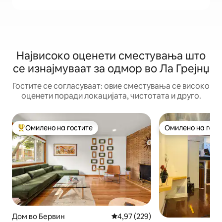
Највисоко оценети сместувања што
се изнајмуваат за одмор во Ла Грејнџ
Гостите се согласуваат: овие сместувања се високо
оценети поради локацијата, чистотата и друго.
Омилено на гостите
Омилено на гост
Меѓу најуспешните „Омилени на гостите“
Омилено на гост
Дом во Бервин
Просечна оцена: 4,97 од 5, 22
4,97 (229)