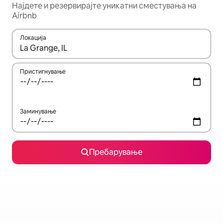
Најдете и резервирајте уникатни сместувања на
Airbnb
Локација
Кога резултатите се достапни, движете се со копчињата со 
Пристигнување
Заминување
Пребарување