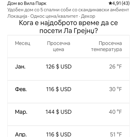
Дом во Вила Парк
Просечна оце
4,91 (43)
Удобен дом со 5 спални соби со скандинавски амбиент
Локација
·
Однос цена/квалитет
·
Декор
Кога е најдоброто време да се
посети Ла Грејнџ?
Месец
Просечна
Просечна
цена
температура
Јан.
126 $ USD
26 °F
Фев.
116 $ USD
30 °F
Мар.
144 $ USD
40 °F
Апр.
116 $ USD
51 °F