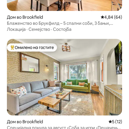
Дом во Brookfield
Просечна оце
4,84 (64)
Блаженство во Брукфилд – 5 спални соби, 3 бањи,
ограден двор
Локација
·
Семејство
·
Состојба
Омилено на гостите
Меѓу најуспешните „Омилени на гостите“
Дом во Brookfield
Просечна 
5 (12)
Специјална понуда за август •Соба за игри •Пешачење