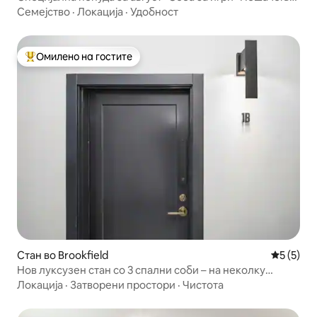
до воз •Гаража
Семејство
·
Локација
·
Удобност
Омилено на гостите
Меѓу најуспешните „Омилени на гостите“
Стан во Brookfield
Просечна
5 (5)
Нов луксузен стан со 3 спални соби – на неколку
чекори од центарот и Метра
Локација
·
Затворени простори
·
Чистота