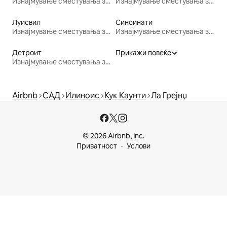
Изнајмување сместувања за одмор
Изнајмување сместувања за одмор
Луисвил
Синсинати
Изнајмување сместувања за одмор
Изнајмување сместувања за одмор
Детроит
Прикажи повеќе
Изнајмување сместувања за одмор
Airbnb
САД
Илиноис
Кук Каунти
Ла Грејнџ
© 2026 Airbnb, Inc.
Приватност
Услови