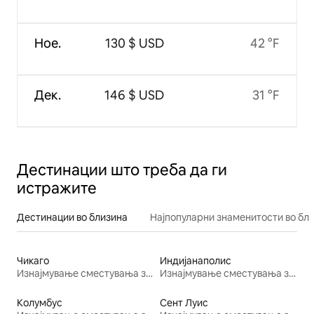
Ное.
130 $ USD
42 °F
Дек.
146 $ USD
31 °F
Дестинации што треба да ги
истражите
Дестинации во близина
Најпопуларни знаменитости во бл
Чикаго
Индијанаполис
Изнајмување сместувања за одмор
Изнајмување сместувања за одмор
Колумбус
Сент Луис