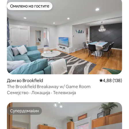
Омилено на гостите
Омилено на гостите
Дом во Brookfield
Просечна оцен
4,88 (138)
The Brookfield Breakaway w/ Game Room
Семејство
·
Локација
·
Телевизија
Супердомаќин
Супердомаќин