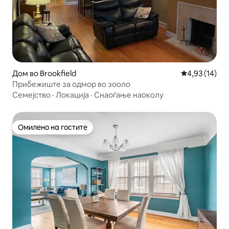
Дом во Brookfield
Просечна оце
4,93 (14)
Прибежиште за одмор во зооло
Семејство
·
Локација
·
Снаоѓање наоколу
Омилено на гостите
Омилено на гостите