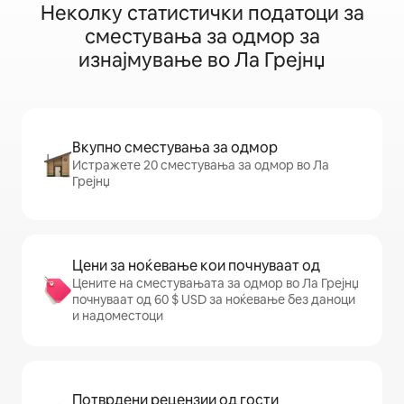
Неколку статистички податоци за
сместувања за одмор за
изнајмување во Ла Грејнџ
Вкупно сместувања за одмор
Истражете 20 сместувања за одмор во Ла
Грејнџ
Цени за ноќевање кои почнуваат од
Цените на сместувањата за одмор во Ла Грејнџ
почнуваат од 60 $ USD за ноќевање без даноци
и надоместоци
Потврдени рецензии од гости