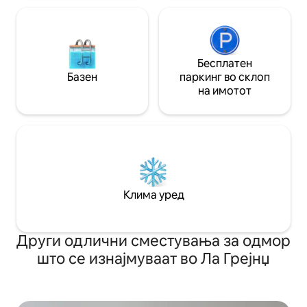
Бесплатен
Базен
паркинг во склоп
на имотот
Клима уред
Други одлични сместувања за одмор
што се изнајмуваат во Ла Грејнџ