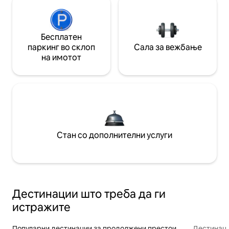
Бесплатен
паркинг во склоп
Сала за вежбање
на имотот
Стан со дополнителни услуги
Дестинации што треба да ги
истражите
Популарни дестинации за продолжени престои
Дестинаци