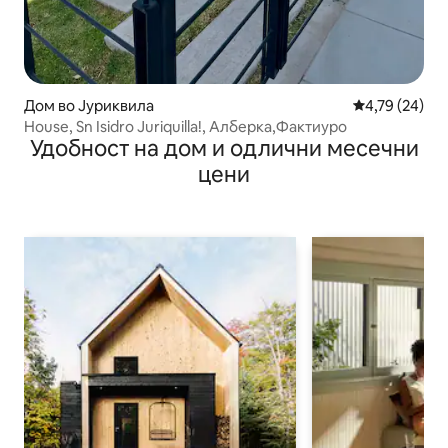
Дом во Јуриквила
Просечна оце
4,79 (24)
House, Sn Isidro Juriquilla!, Алберка,Фактиуро
Удобност на дом и одлични месечни
цени