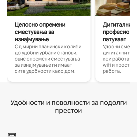
Целосно опремени
Дигитални н
сместувања за
професиона
изнајмување
патуваат
Од мирни планински колиби
Удобни смест
до удобни урбани станови,
дигитални ном
овие опремени сместувања
кои работат н
за изнајмување ги имаат
wifi и простор
сите удобности како дом.
работа.
Удобности и поволности за подолги
престои