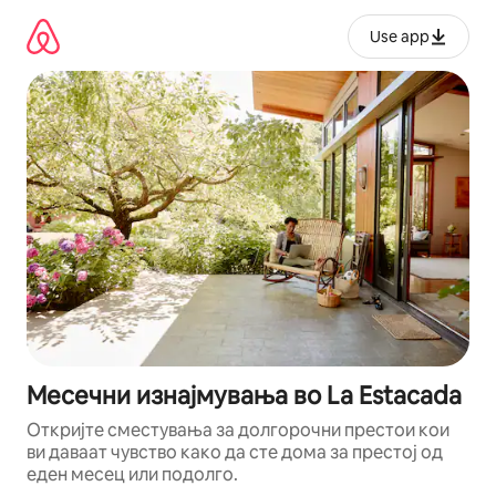
Прескокни
на
Use app
содржина
Месечни изнајмувања во La Estacada
Откријте сместувања за долгорочни престои кои
ви даваат чувство како да сте дома за престој од
еден месец или подолго.