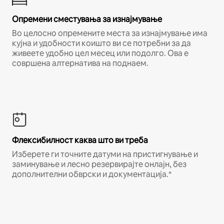
Опремени сместувања за изнајмување
Во целосно опремените места за изнајмување има
кујна и удобности коишто ви се потребни за да
живеете удобно цел месец или подолго. Ова е
совршена алтернатива на поднаем.
Флексибилност каква што ви треба
Изберете ги точните датуми на пристигнување и
заминување и лесно резервирајте онлајн, без
дополнителни обврски и документација.*