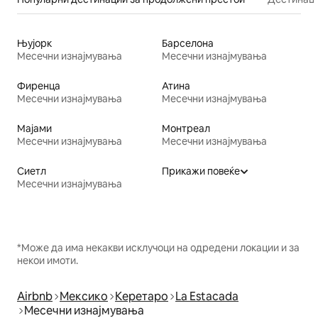
Њујорк
Барселона
Месечни изнајмувања
Месечни изнајмувања
Фиренца
Атина
Месечни изнајмувања
Месечни изнајмувања
Мајами
Монтреал
Месечни изнајмувања
Месечни изнајмувања
Сиетл
Прикажи повеќе
Месечни изнајмувања
*Може да има некакви исклучоци на одредени локации и за
некои имоти.
Airbnb
Мексико
Керетаро
La Estacada
Месечни изнајмувања