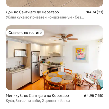
Дом во Сантијаго де Керетаро
Просечна оце
4,74 (23)
Убава куќа во приватен кондоминиум - без
миленичиња-
Омилено на гостите
Омилено на гостите
Миникуќа во Сантијаго де Керетаро
Просечна оцен
4,96 (166)
Куќа, 3 спални соби, 2 целосни бањи