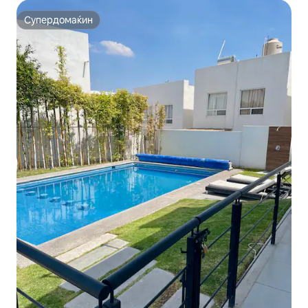
Супердомаќин
Супердомаќин