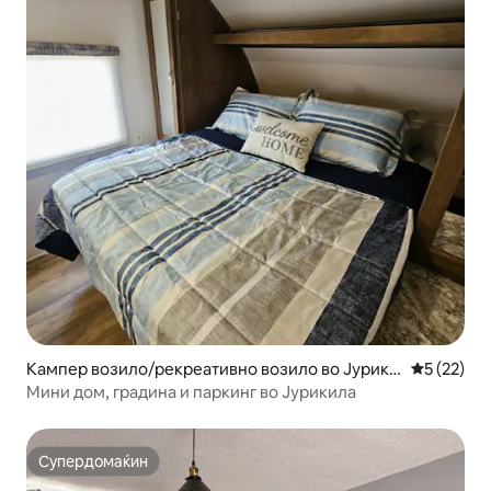
Кампер возило/рекреативно возило во Јурикв
Просечна 
5 (22)
ила
Мини дом, градина и паркинг во Јурикила
Супердомаќин
Супердомаќин