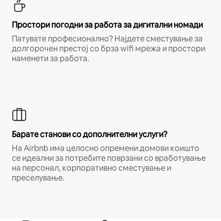
Простори погодни за работа за дигитални номади
Патувате професионално? Најдете сместување за
долгорочен престој со брза wifi мрежа и простори
наменети за работа.
Барате станови со дополнителни услуги?
На Airbnb има целосно опремени домови коишто
се идеални за потребите поврзани со вработување
на персонал, корпоративно сместување и
преселување.