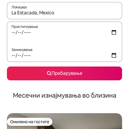
Локација
Кога резултатите се достапни, движете се со копчињата со 
Пристигнување
Заминување
Пребарување
Месечни изнајмувања во близина
Омилено на гостите
Омилено на гостите