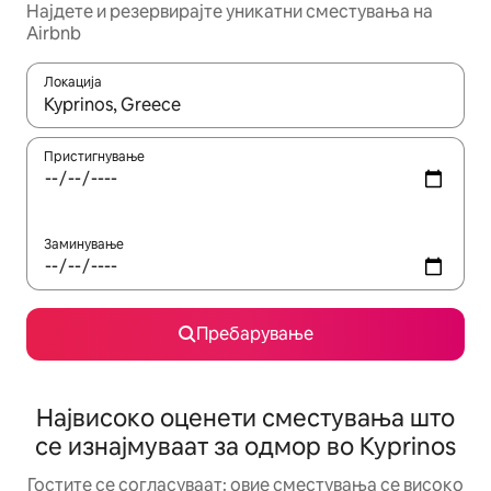
Најдете и резервирајте уникатни сместувања на
Airbnb
Локација
Кога резултатите се достапни, движете се со копчињата со 
Пристигнување
Заминување
Пребарување
Највисоко оценети сместувања што
се изнајмуваат за одмор во Kyprinos
Гостите се согласуваат: овие сместувања се високо