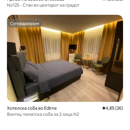
No125 - Стан во центарот на градот
Супердомаќин
Супердомаќин
Хотелска соба во Edirne
Просечна оце
4,85 (26)
Винтиџ тематска соба за 2 лица N2