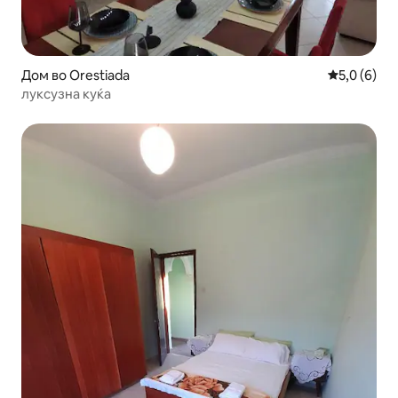
Дом во Orestiada
Просечна о
5,0 (6)
луксузна куќа