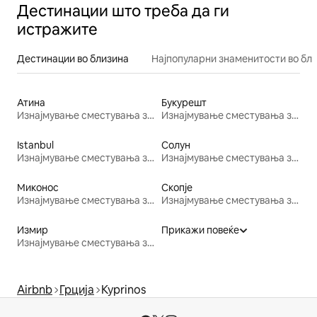
Дестинации што треба да ги
истражите
Дестинации во близина
Најпопуларни знаменитости во бл
Атина
Букурешт
Изнајмување сместувања за одмор
Изнајмување сместувања за одмор
Istanbul
Солун
Изнајмување сместувања за одмор
Изнајмување сместувања за одмор
Миконос
Скопје
Изнајмување сместувања за одмор
Изнајмување сместувања за одмор
Измир
Прикажи повеќе
Изнајмување сместувања за одмор
Airbnb
Грција
Kyprinos