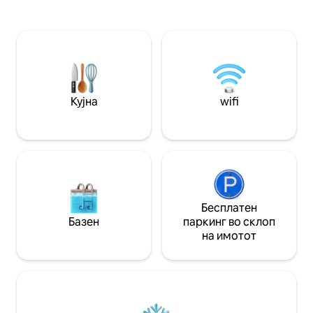
погоден за лица 
Тоа е совршен избор за да уживате во
парови, студенти
моментите на релаксација.
посетители и ги 
удобности за крат
Приватниот балк
за релаксација, 
одмор по денот п
Кујна
wifi
Бесплатен
Базен
паркинг во склоп
на имотот