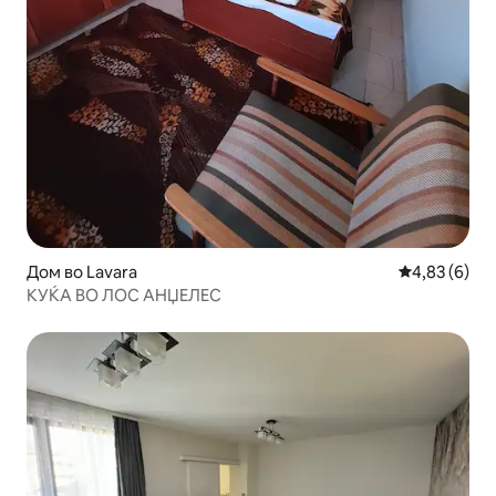
Дом во Lavara
Просечна оц
4,83 (6)
КУЌА ВО ЛОС АНЏЕЛЕС