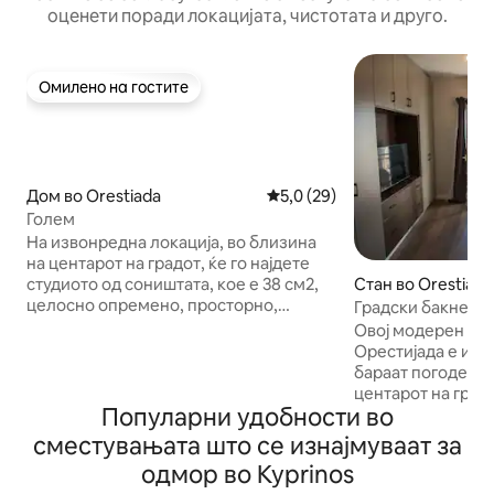
оценети поради локацијата, чистотата и друго.
Омилено на гостите
Омилено на гостите
Дом во Orestiada
Просечна оцена: 5,0 од 5, 2
5,0 (29)
Голем
На извонредна локација, во близина
на центарот на градот, ќе го најдете
Стан во Orestiada
студиото од соништата, кое е 38 см2,
целосно опремено, просторно,
Градски бакнеж
пријатно и елегантно опремено со
Овој модерен и у
w.c., сала, голем гардеробер и мало
Орестијада е иде
складиште. Студиото од соништата се
бараат погоден п
наоѓа на само неколку метри од
центарот на градо
централниот градски плоштад,
Популарни удобности во
пешачење, гостит
градското собрание и музејот.
кафулиња, ресто
сместувањата што се изнајмуваат за
Универзитетот, полициската станица,
пекарници и лок
одмор во Kyprinos
супер пазарите и централниот пазар
Светлиот и прија
се на пет минути пешачење од тука.