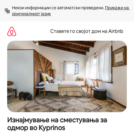
Прескокни
Некои информации се автоматски преведени. 
Прикажи на 
на
оригиналниот јазик
содржина
Ставете го својот дом на Airbnb
Изнајмување на сместувања за
одмор во Kyprinos