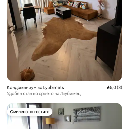
Кондоминиум во Lyubimets
Просечна о
5,0 (3)
Удобен стан во срцето на Љубимец
Омилено на гостите
Омилено на гостите