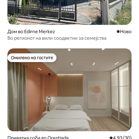
Дом во Edirne Merkez
Ново сме
Ново
Во регионот на вили соодветни за семејства
Омилено на гостите
Омилено на гостите
Приватна соба во Orestiada
Просечна оце
4,93 (30)