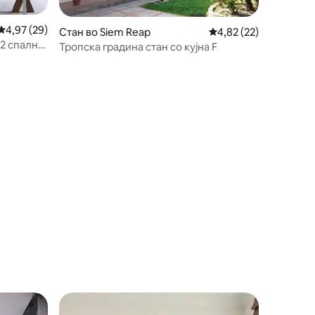
Просечна оцена: 4,97 од 5, 29 рецензии
4,97 (29)
Стан во Siem Reap
Просечна оцена: 4,82
4,82 (22)
 2 спални
Тропска градина стан со кујна F