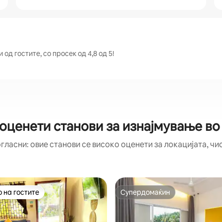
од гостите, со просек од 4,8 од 5!
 оценети станови за изнајмување во
гласни: овие станови се високо оценети за локацијата, чи
 на гостите
Супердомаќин
 на гостите
Супердомаќин