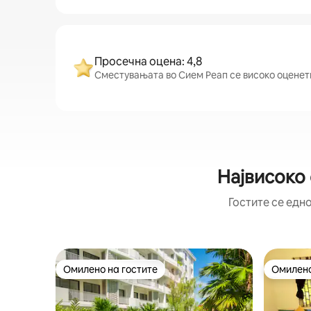
Просечна оцена: 4,8
Сместувањата во Сием Реап се високо оценети 
Највисоко
Гостите се едно
Омилено на гостите
Омилено
Омилено на гостите
Омилено