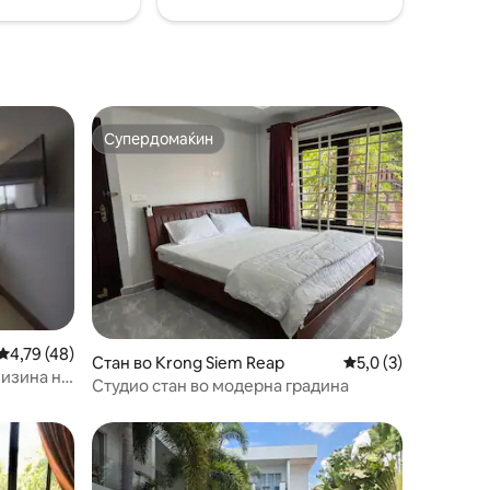
Mbps и работна маса - Двор или балкон
Супердомаќин
Супердомаќин
Просечна оцена: 4,79 од 5, 48 рецензии
4,79 (48)
Стан во Krong Siem Reap
Просечна оцена: 5,
5,0 (3)
лизина на
Студио стан во модерна градина