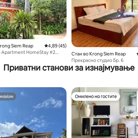
Krong Siem Reap
Просечна оцена: 4,89 од 5, 45 рецензии
4,89 (45)
 Apartment HomeStay #2
 од 5, 18 рецензии
Стан во Krong Siem Reap
и велосипеди
Прекрасно студио бр. 6
Приватни станови за изнајмување
омаќин
Омилено на гостите
омаќин
Омилено на гостите