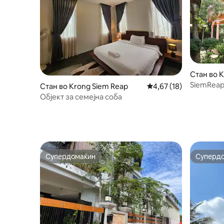
Стан во 
SiemReap
Стан во Krong Siem Reap
Просечна оцена: 4,67
4,67 (18)
Бесплатн
Објект за семејна соба
Супердомаќин
Суперд
Супердомаќин
Суперд