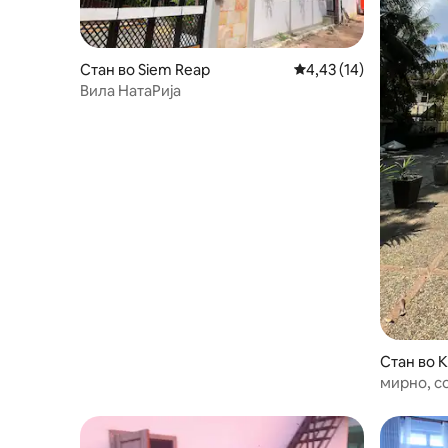
Стан во Siem Reap
Просечна оцена: 4,43
4,43 (14)
Вила НатаРија
Стан во 
мирно, со
МИНУТИ 