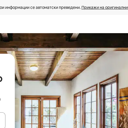
ои информации се автоматски преведени. 
Прикажи на оригиналнио
р
а
копчињата со стрелки нагоре и надолу или истражувајте со допира