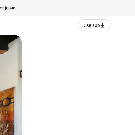
т јазик
Use app
ње или со лизгање.