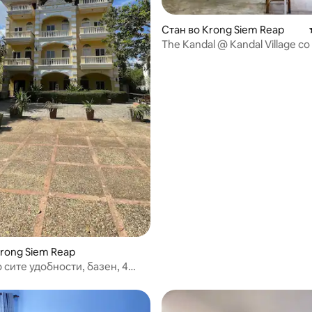
Стан во Krong Siem Reap
The Kandal @ Kandal Village со
 од 5, 14 рецензии
соби (104 квадратни метри)
Krong Siem Reap
 сите удобности, базен, 4
од центарот