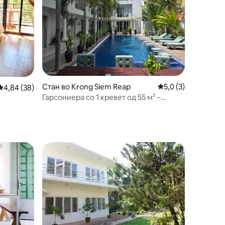
Стан во Krong Siem Reap
Просечна оцена: 5,
5,0 (3)
Просечна оцена: 4,84 од 5, 38 рецензии
4,84 (38)
Гарсониера со 1 кревет од 55 м² –
балкон, базен, џакузи, сѐ вклучено