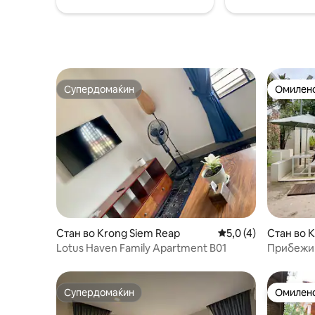
безбедно
и кафуле на самото место.
за рестор
пазари...
Супердомаќин
Омилено
Супердомаќин
Омилено
Стан во Krong Siem Reap
Просечна оцена: 5,
5,0 (4)
Стан во 
Lotus Haven Family Apartment B01
Прибежиш
2 спални
Супердомаќин
Омилено
Супердомаќин
Омилено