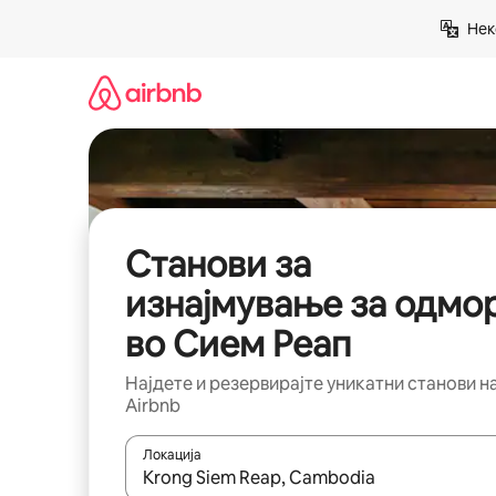
Прескокни
Нек
на
содржина
Станови за
изнајмување за одмо
во Сием Реап
Најдете и резервирајте уникатни станови н
Airbnb
Локација
Кога резултатите се достапни, движете се со 