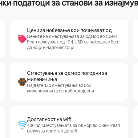
чки податоци за станови за изнајму
Цени за ноќевање кои почнуваат од
Цените на сместувањата за одмор во Сием
Реап почнуваат од 10 $ USD за ноќевање без
даноци и надоместоци
Сместувања за одмор погодни за
миленичиња
Најдете 130 сместувања во кои
миленичињата се добредојдени
Достапност на wifi
430 од сместувањата за одмор во Сием Реап
вклучува пристап до wifi