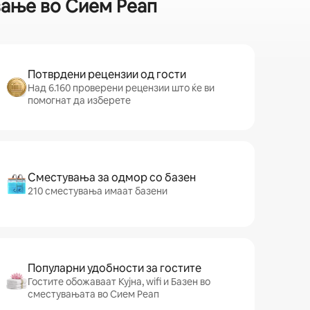
вање во Сием Реап
Потврдени рецензии од гости
Над 6.160 проверени рецензии што ќе ви
помогнат да изберете
Сместувања за одмор со базен
210 сместувања имаат базени
Популарни удобности за гостите
Гостите обожаваат Кујна, wifi и Базен во
сместувањата во Сием Реап