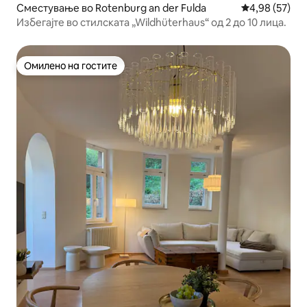
Сместување во Rotenburg an der Fulda
Просечна оце
4,98 (57)
Избегајте во стилската „Wildhüterhaus“ од 2 до 10 лица.
Омилено на гостите
Омилено на гостите