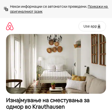
Прескокни
Некои информации се автоматски преведени. 
Прикажи на 
на
оригиналниот јазик
содржина
Use app
Изнајмување на сместувања за
одмор во Krauthausen