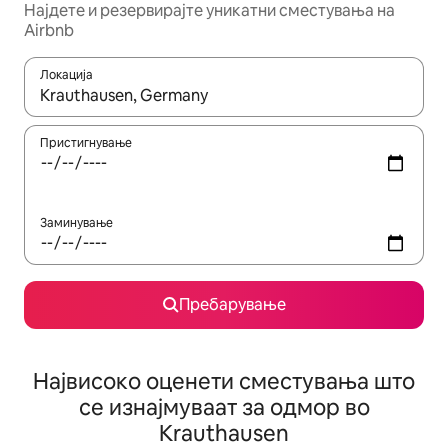
Најдете и резервирајте уникатни сместувања на
Airbnb
Локација
Кога резултатите се достапни, движете се со копчињата со 
Пристигнување
Заминување
Пребарување
Највисоко оценети сместувања што
се изнајмуваат за одмор во
Krauthausen