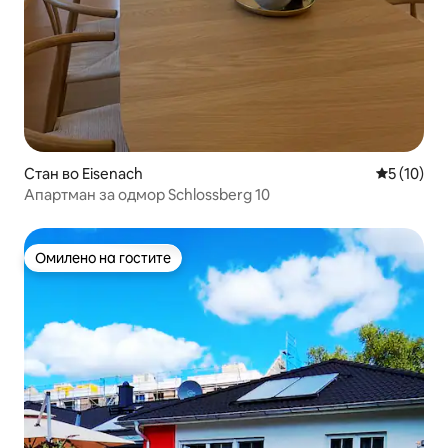
Стан во Eisenach
Просечна 
5 (10)
Апартман за одмор Schlossberg 10
Омилено на гостите
Омилено на гостите