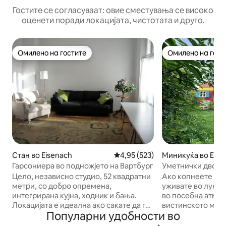
Гостите се согласуваат: овие сместувања се високо
оценети поради локацијата, чистотата и друго.
Омилено на гостите
Омилено на гост
Омилено на гостите
Омилено на гост
Стан во Eisenach
Просечна оцена: 4,95 од 5, 52
4,95 (523)
Миникуќа во Esc
Гарсониера во подножјето на Вартбург
Уметнички двор с
сместување и ди
Цело, независно студио, 52 квадратни
Ако копнеете по 
метри, со добро опремена,
уживате во луксу
интегрирана кујна, ходник и бања.
во посебна атмос
Локацијата е идеална ако сакате да го
вистинското мес
Популарни удобности во
истражите Ајзенах, Вартбург или
уредената забаву
можностите за пешачење пеш.
печка на дрва сто