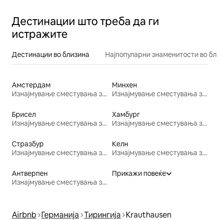
Дестинации што треба да ги
истражите
Дестинации во близина
Најпопуларни знаменитости во бл
Амстердам
Минхен
Изнајмување сместувања за одмор
Изнајмување сместувања за одмор
Брисел
Хамбург
Изнајмување сместувања за одмор
Изнајмување сместувања за одмор
Стразбур
Келн
Изнајмување сместувања за одмор
Изнајмување сместувања за одмор
Антверпен
Прикажи повеќе
Изнајмување сместувања за одмор
Airbnb
Германија
Тирингија
Krauthausen