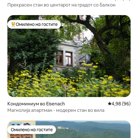
Прекрасен стан во центарот на градот со балкон
Омилено на гостите
Меѓу најуспешните „Омилени на гостите“
Кондоминиум во Eisenach
Просечна оце
4,98 (96)
Магнолија апартман - модерен стан во вила
Омилено на гостите
Омилено на гостите