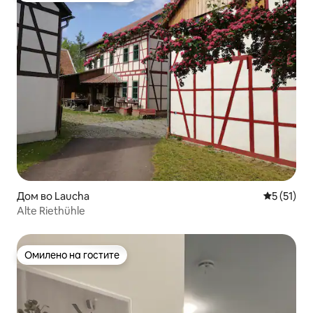
Дом во Laucha
Просечна 
5 (51)
Alte Riethühle
Омилено на гостите
Омилено на гостите