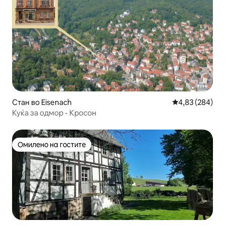
Стан во Eisenach
Просечна оцен
4,83 (284)
Куќа за одмор - Кросон
Омилено на гостите
Омилено на гостите