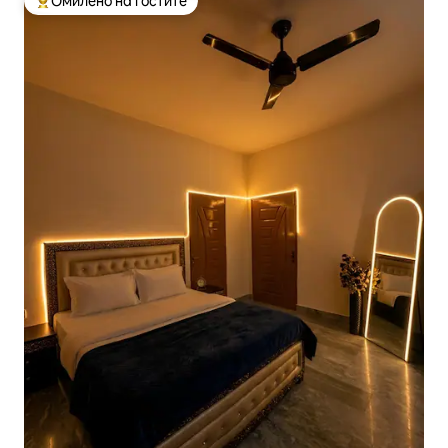
Омилено на гостите
Меѓу најуспешните „Омилени на гостите“