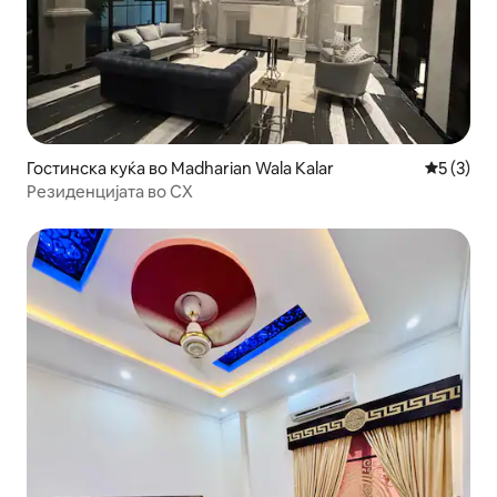
Гостинска куќа во Madharian Wala Kalar
Просечна
5 (3)
Резиденцијата во CX