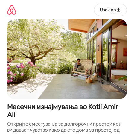
Прескокни
на
Use app
содржина
Месечни изнајмувања во Kotli Amir
Ali
Откријте сместувања за долгорочни престои кои
ви даваат чувство како да сте дома за престој од