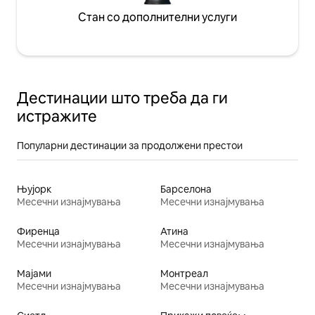
Стан со дополнителни услуги
Дестинации што треба да ги
истражите
Популарни дестинации за продолжени престои
Њујорк
Барселона
Месечни изнајмувања
Месечни изнајмувања
Фиренца
Атина
Месечни изнајмувања
Месечни изнајмувања
Мајами
Монтреал
Месечни изнајмувања
Месечни изнајмувања