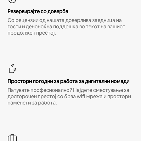
Резервирајте со доверба
Со рецензии од нашата доверлива заедница на
гости и деноноќна поддршка во текот на вашиот
продолжен престој.
Простори погодни за работа за дигитални номади
Патувате професионално? Најдете сместување за
долгорочен престој со брза wifi мрежа и простори
наменети за работа.