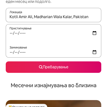
еден месец или подолго.
Локација
Кога резултатите се достапни, движете се со копчињата со 
Пристигнување
Заминување
Пребарување
Месечни изнајмувања во близина