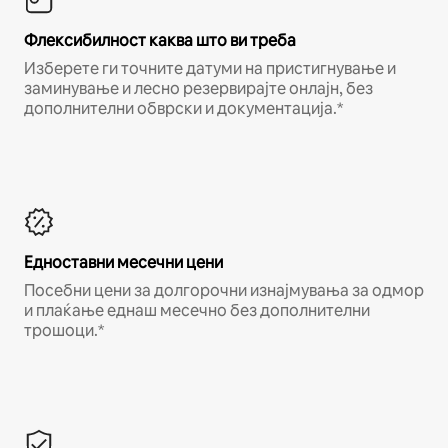
Флексибилност каква што ви треба
Изберете ги точните датуми на пристигнување и
заминување и лесно резервирајте онлајн, без
дополнителни обврски и документација.*
Едноставни месечни цени
Посебни цени за долгорочни изнајмувања за одмор
и плаќање еднаш месечно без дополнителни
трошоци.*