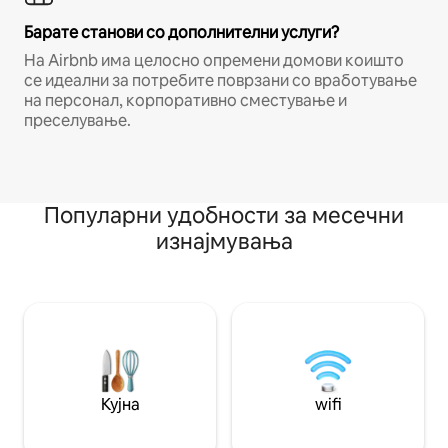
Барате станови со дополнителни услуги?
На Airbnb има целосно опремени домови коишто
се идеални за потребите поврзани со вработување
на персонал, корпоративно сместување и
преселување.
Популарни удобности за месечни
изнајмувања
Кујна
wifi