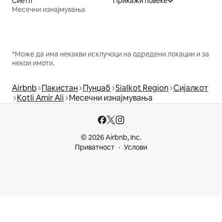
Сиетл
Прикажи повеќе
Месечни изнајмувања
*Може да има некакви исклучоци на одредени локации и за
некои имоти.
Airbnb
Пакистан
Пунџаб
Sialkot Region
Сијалкот
Kotli Amir Ali
Месечни изнајмувања
© 2026 Airbnb, Inc.
Приватност
Услови