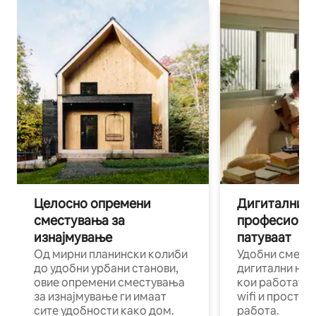
Целосно опремени
Дигитални н
сместувања за
професиона
изнајмување
патуваат
Од мирни планински колиби
Удобни смест
до удобни урбани станови,
дигитални ном
овие опремени сместувања
кои работат н
за изнајмување ги имаат
wifi и простор
сите удобности како дом.
работа.