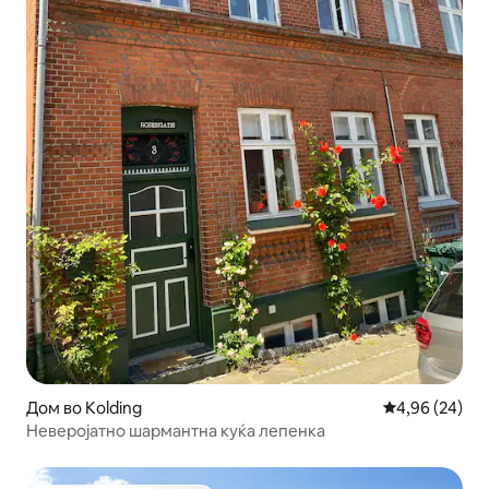
Дом во Kolding
Просечна оце
4,96 (24)
Неверојатно шармантна куќа лепенка