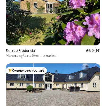
Дом во Fredericia
Просечна оц
5,0 (14)
Малата куќа на Grønnemarken.
Омилено на гостите
Меѓу најуспешните „Омилени на гостите“