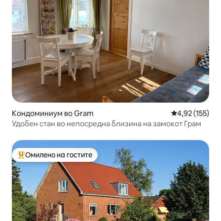
Кондоминиум во Gram
Просечна оцен
4,92 (155)
Удобен стан во непосредна близина на замокот Грам
Омилено на гостите
Меѓу најуспешните „Омилени на гостите“