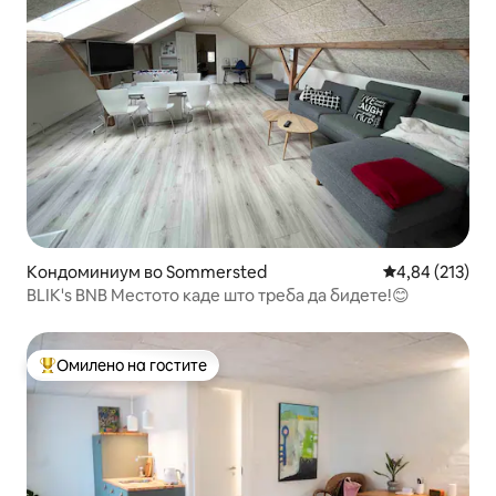
Кондоминиум во Sommersted
Просечна оцен
4,84 (213)
BLIK's BNB Местото каде што треба да бидете!😊
Омилено на гостите
Меѓу најуспешните „Омилени на гостите“