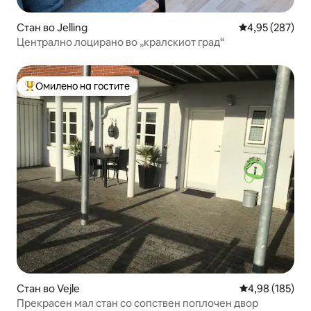
Стан во Jelling
Просечна оцен
4,95 (287)
Централно лоцирано во „кралскиот град“
Омилено на гостите
Меѓу најуспешните „Омилени на гостите“
Стан во Vejle
Просечна оцен
4,98 (185)
Прекрасен мал стан со сопствен поплочен двор