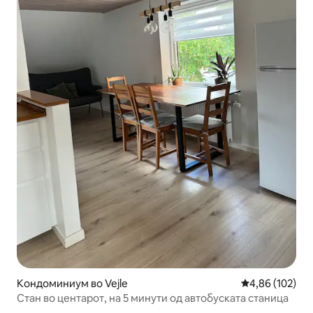
Кондоминиум во Vejle
Просечна оцен
4,86 (102)
Стан во центарот, на 5 минути од автобуската станица