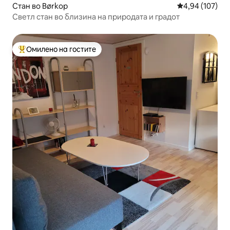
Стан во Børkop
Просечна оцен
4,94 (107)
Светл стан во близина на природата и градот
Омилено на гостите
Меѓу најуспешните „Омилени на гостите“