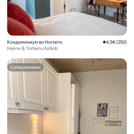
Кондоминиум во Horsens
Просечна оцен
4,96 (250)
Hanne & Torbens Airbnb
Супердомаќин
Супердомаќин