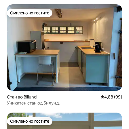
Омилено на гостите
Омилено на гостите
Стан во Billund
Просечна оце
4,88 (99)
Уникатен стан од Билунд.
Омилено на гостите
Омилено на гостите