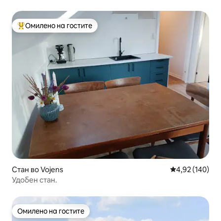
Омилено на гостите
Меѓу најуспешните „Омилени на гостите“
Стан во Vojens
Просечна оцен
4,92 (140)
Удобен стан.
Омилено на гостите
Омилено на гостите