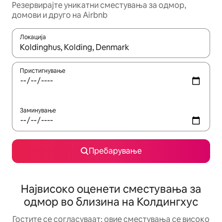
Резервирајте уникатни сместувања за одмор,
домови и друго на Airbnb
Локација
Кога резултатите се достапни, движете се со копчињата со 
Пристигнување
Заминување
Пребарување
Највисоко оценети сместувања за
одмор во близина на Колдингхус
Гостите се согласуваат: овие сместувања се високо