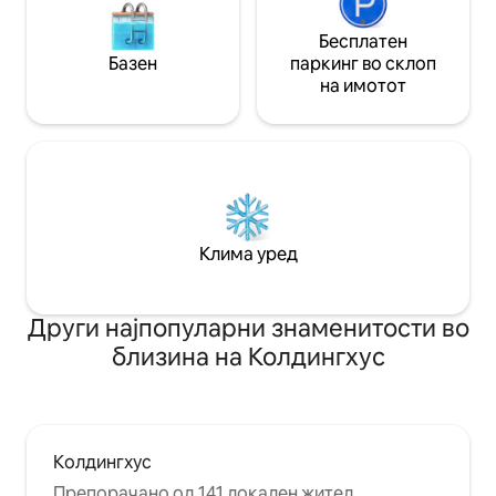
Бесплатен
Базен
паркинг во склоп
на имотот
Клима уред
Други најпопуларни знаменитости во
близина на Колдингхус
Колдингхус
Препорачано од 141 локален жител