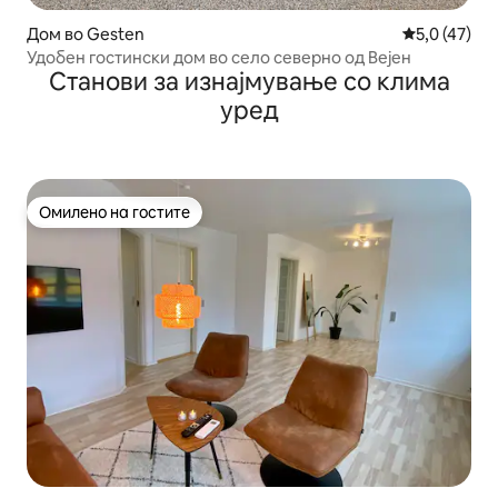
Дом во Gesten
Просечна оц
5,0 (47)
Удобен гостински дом во село северно од Вејен
Станови за изнајмување со клима
уред
Омилено на гостите
Омилено на гостите