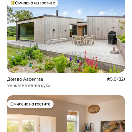
Омилено на гостите
Меѓу најуспешните „Омилени на гостите“
Дом во Aabenraa
Просечна оц
5,0 (32)
Уникатна летна куќа
Омилено на гостите
Омилено на гостите