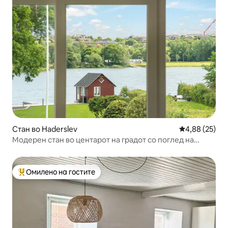
Стан во Haderslev
Просечна оце
4,88 (25)
Модерен стан во центарот на градот со поглед на
езеро
Омилено на гостите
Меѓу најуспешните „Омилени на гостите“