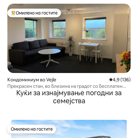
Омилено на гостите
Меѓу најуспешните „Омилени на гостите“
Кондоминиум во Vejle
Просечна оце
4,9 (136)
Прекрасен стан, во близина на градот со бесплатен
Куќи за изнајмување погодни за
паркинг
семејства
Омилено на гостите
Омилено на гостите