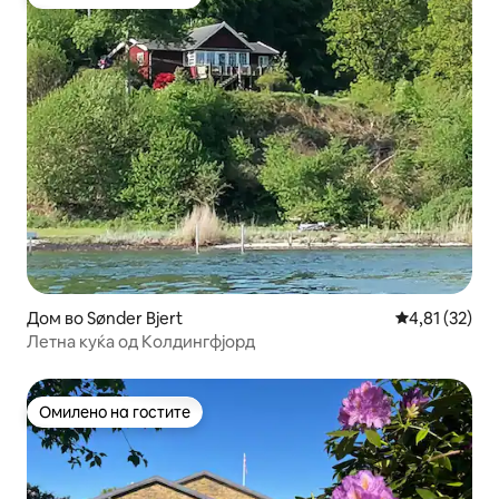
Омилено на гостите
Дом во Sønder Bjert
Просечна оце
4,81 (32)
Летна куќа од Колдингфјорд
Омилено на гостите
Омилено на гостите