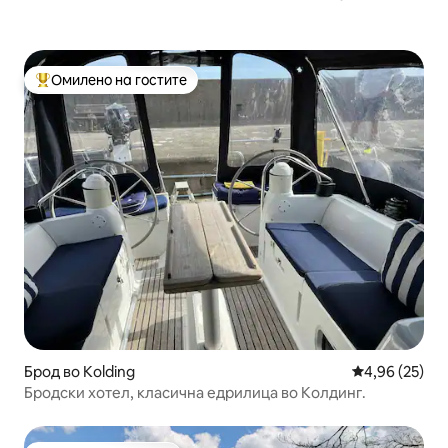
Омилено на гостите
Меѓу најуспешните „Омилени на гостите“
Брод во Kolding
Просечна оце
4,96 (25)
Бродски хотел, класична едрилица во Колдинг.