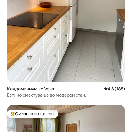
Кондоминиум во Vejen
Просечна оце
4,8 (188)
Евтино сместување во модерен стан.
Омилено на гостите
Меѓу најуспешните „Омилени на гостите“