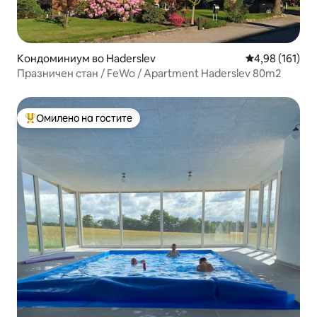
Кондоминиум во Haderslev
Просечна оцен
4,98 (161)
Празничен стан / FeWo / Apartment Haderslev 80m2
Омилено на гостите
Меѓу најуспешните „Омилени на гостите“