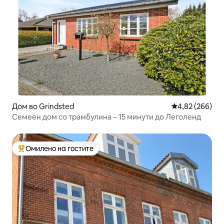
Дом во Grindsted
Просечна оцен
4,82 (266)
Семеен дом со трамбулина – 15 минути до Леголенд
Омилено на гостите
Меѓу најуспешните „Омилени на гостите“