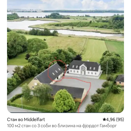
Стан во Middelfart
Просечна оце
4,96 (95)
100 м2 стан со 3 соби во близина на фјордот Гамборг