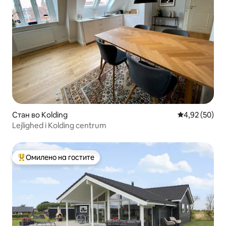
Стан во Kolding
Просечна оце
4,92 (50)
Lejlighed i Kolding centrum
Омилено на гостите
Меѓу најуспешните „Омилени на гостите“