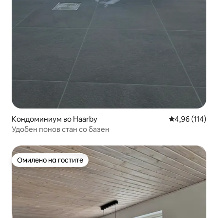
Кондоминиум во Haarby
Просечна оцен
4,96 (114)
Удобен понов стан со базен
Омилено на гостите
Омилено на гостите