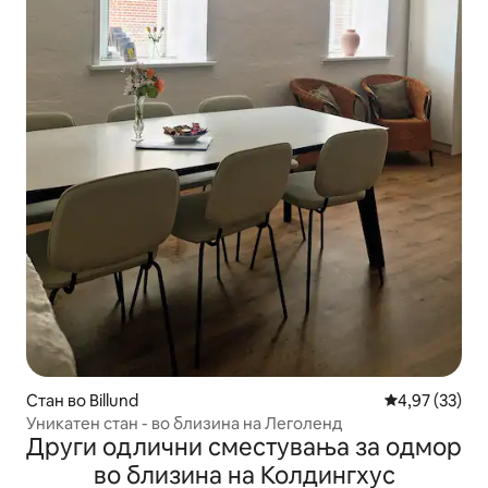
Стан во Billund
Просечна оце
4,97 (33)
Уникатен стан - во близина на Леголенд
Други одлични сместувања за одмор
во близина на Колдингхус