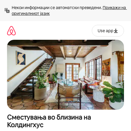
Прескокни
Некои информации се автоматски преведени. 
Прикажи на 
на
оригиналниот јазик
содржина
Use app
Сместувања во близина на
Колдингхус