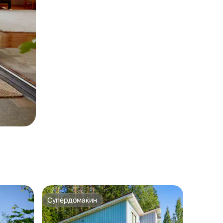
Супердомаќин
Супердомаќин