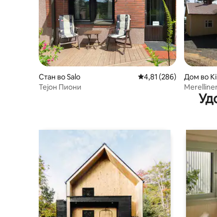
Стан во Salo
Просечна оцена: 4,81 
4,81 (286)
Дом во K
Тејон Пиони
Merellinen
Уд
морскиот