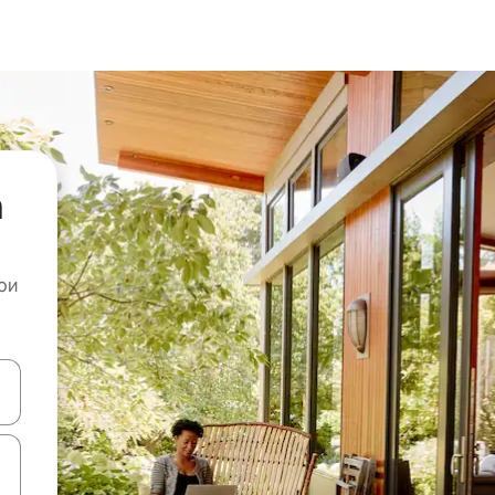
а
ои
копчињата со стрелки нагоре и надолу или истражувајте со допира