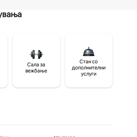
мувања
Стан со
Сала за
дополнителни
вежбање
услуги