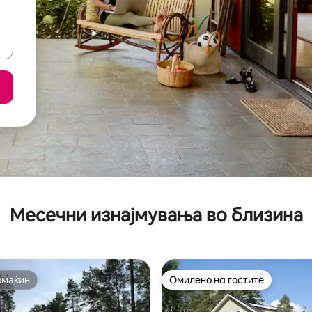
Месечни изнајмувања во близина
омаќин
Омилено на гостите
омаќин
Омилено на гостите