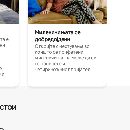
Миленичињата се
добредојдени
та е
ни
Откријте сместувања во
коишто се прифатени
миленичиња, па може да си
го понесете и
о
четириножниот пријател.
ки.
естои