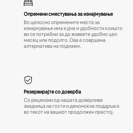
Опремени сместувања за изнајмување
Во целосно опремените места за
изнајмување има кујна и удобности коишто
ви се потребни за да живеете удобно цел
месец или подолго. Ова е совршена
алтернатива на поднаем.
Резервирајте со доверба
Со рецензии од нашата доверлива
заедница на гости и деноноќна поддршка
во текот на вашиот продолжен престој.