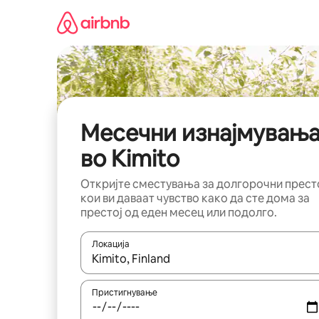
Прескокни
на
содржина
Месечни изнајмувањ
во Kimito
Откријте сместувања за долгорочни прест
кои ви даваат чувство како да сте дома за
престој од еден месец или подолго.
Локација
Кога резултатите се достапни, движете се со 
Пристигнување