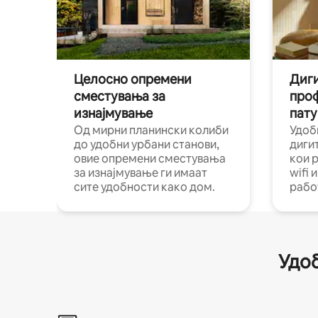
Целосно опремени
Диги
сместувања за
про
изнајмување
пату
Од мирни планински колиби
Удоб
до удобни урбани станови,
диги
овие опремени сместувања
кои 
за изнајмување ги имаат
wifi 
сите удобности како дом.
рабо
Удоб