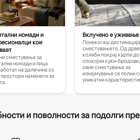
тални номади и
Вклучено е уживање
фесионалци кои
Понекогаш дестинација
сместувањето. Од дрве
ваат
колиби покрај карпи до
ни сместувања за
спокојни куќи-бродови,
тални номади и лица
овие сместувања за
работат на далечина со
изнајмување се полни с
и простори наменети за
уникатни карактеристи
та.
ности и поволности за подолги пр