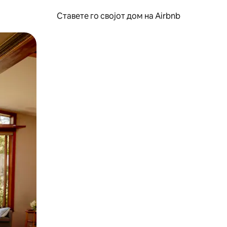
Ставете го својот дом на Airbnb
ње или со лизгање.