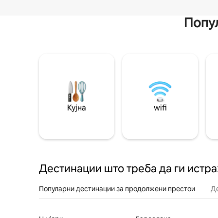
Попул
Кујна
wifi
Дестинации што треба да ги истр
Популарни дестинации за продолжени престои
Д