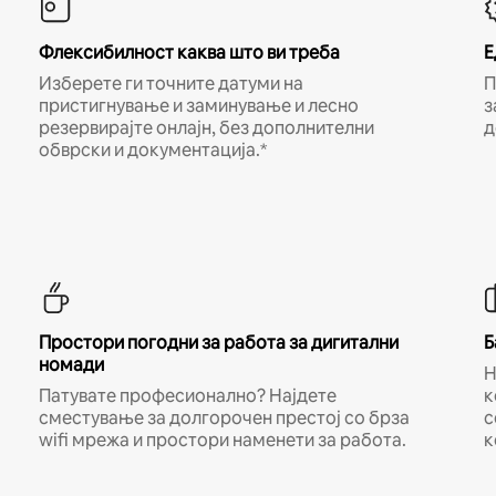
Флексибилност каква што ви треба
Е
Изберете ги точните датуми на
П
пристигнување и заминување и лесно
з
резервирајте онлајн, без дополнителни
д
обврски и документација.*
Простори погодни за работа за дигитални
Б
номади
Н
Патувате професионално? Најдете
к
сместување за долгорочен престој со брза
с
wifi мрежа и простори наменети за работа.
к