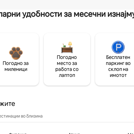
арни удобности за месечни изнај
Погодно
Бесплатен
Погодно за
место за
паркинг во
миленици
работа со
склоп на
лаптоп
имотот
ажите
естинации во близина