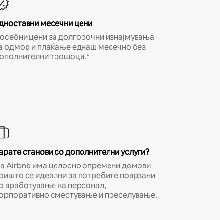
дноставни месечни цени
осебни цени за долгорочни изнајмувања
а одмор и плаќање еднаш месечно без
ополнителни трошоци.*
арате станови со дополнителни услуги?
а Airbnb има целосно опремени домови
оишто се идеални за потребите поврзани
о вработување на персонал,
орпоративно сместување и преселување.