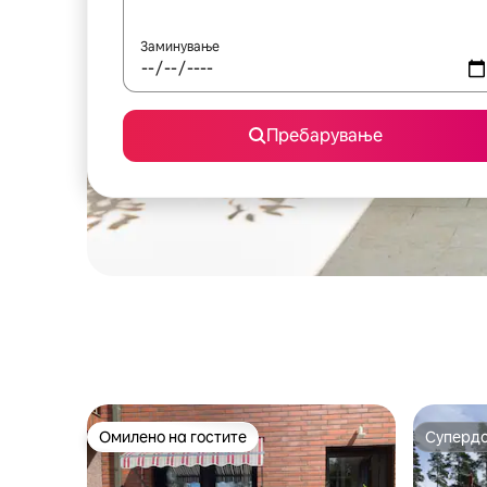
Заминување
Пребарување
Омилено на гостите
Суперд
Омилено на гостите
Суперд