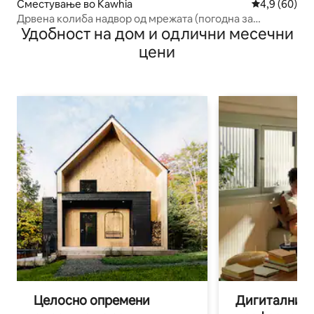
Сместување во Kawhia
Просечна оц
4,9 (60)
Дрвена колиба надвор од мрежата (погодна за
Удобност на дом и одлични месечни
миленичиња)
цени
Целосно опремени
Дигитални н