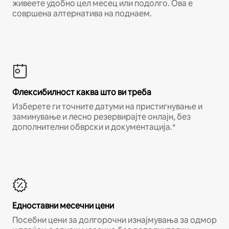
живеете удобно цел месец или подолго. Ова е
совршена алтернатива на поднаем.
Флексибилност каква што ви треба
Изберете ги точните датуми на пристигнување и
заминување и лесно резервирајте онлајн, без
дополнителни обврски и документација.*
Едноставни месечни цени
Посебни цени за долгорочни изнајмувања за одмор