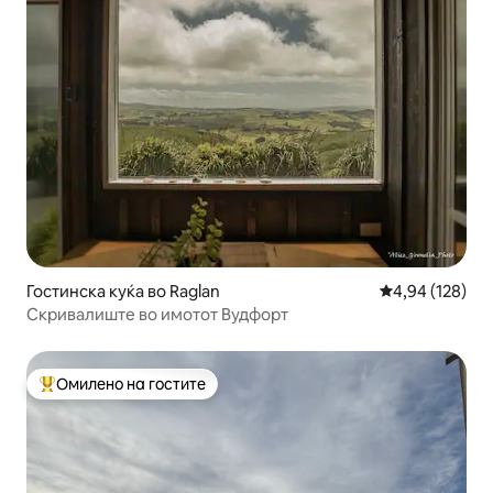
Гостинска куќа во Raglan
Просечна оцен
4,94 (128)
Скривалиште во имотот Вудфорт
Омилено на гостите
Меѓу најуспешните „Омилени на гостите“