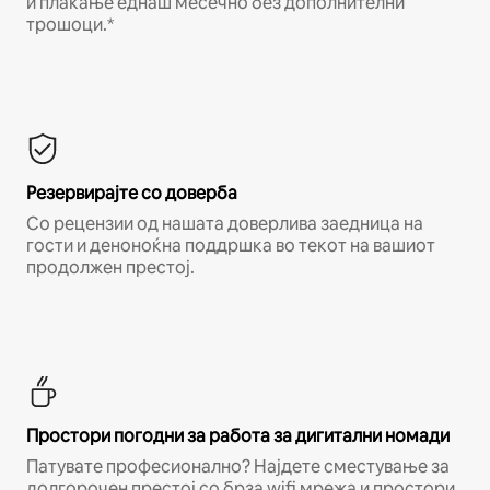
и плаќање еднаш месечно без дополнителни
трошоци.*
Резервирајте со доверба
Со рецензии од нашата доверлива заедница на
гости и деноноќна поддршка во текот на вашиот
продолжен престој.
Простори погодни за работа за дигитални номади
Патувате професионално? Најдете сместување за
долгорочен престој со брза wifi мрежа и простори