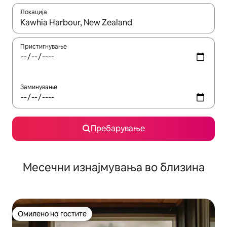
Локација
Кога резултатите се достапни, движете се со копчињата со 
Пристигнување
Заминување
Пребарување
Месечни изнајмувања во близина
Омилено на гостите
Омилено на гостите