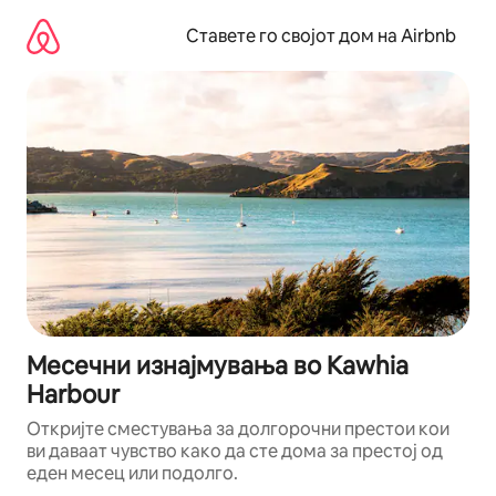
Прескокни
на
Ставете го својот дом на Airbnb
содржина
Месечни изнајмувања во Kawhia
Harbour
Откријте сместувања за долгорочни престои кои
ви даваат чувство како да сте дома за престој од
еден месец или подолго.