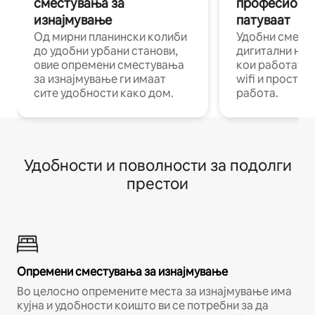
сместувања за
професиона
изнајмување
патуваат
Од мирни планински колиби
Удобни смест
до удобни урбани станови,
дигитални ном
овие опремени сместувања
кои работат н
за изнајмување ги имаат
wifi и простор
сите удобности како дом.
работа.
Удобности и поволности за подолги
престои
Опремени сместувања за изнајмување
Во целосно опремените места за изнајмување има
кујна и удобности коишто ви се потребни за да