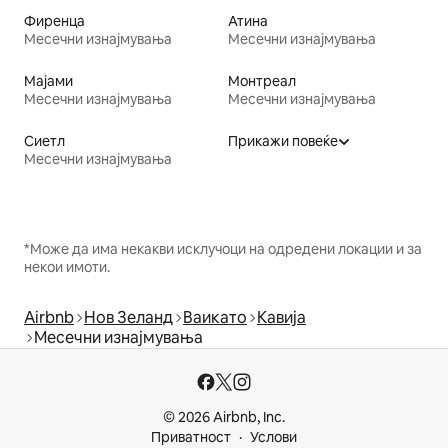
Фиренца
Атина
Месечни изнајмувања
Месечни изнајмувања
Мајами
Монтреал
Месечни изнајмувања
Месечни изнајмувања
Сиетл
Прикажи повеќе
Месечни изнајмувања
*Може да има некакви исклучоци на одредени локации и за
некои имоти.
Airbnb
Нов Зеланд
Ваикато
Кавија
Месечни изнајмувања
© 2026 Airbnb, Inc.
Приватност
Услови