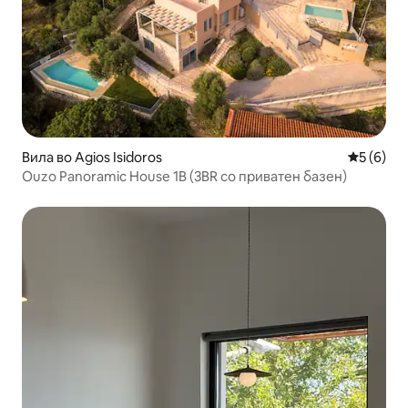
Вила во Agios Isidoros
Просечна
5 (6)
Ouzo Panoramic House 1B (3BR со приватен базен)