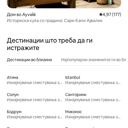
Дом во Ayvalık
Просечна оцен
4,97 (177)
Историска куќа со градина: Сари Капи Ајвалик
Дестинации што треба да ги
истражите
Дестинации во близина
Најпопуларни знаменитости во бл
Атина
Istanbul
Изнајмување сместувања за одмор
Изнајмување сместувања за одмор
Солун
Санторини
Изнајмување сместувања за одмор
Изнајмување сместувања за одмор
Бодрум
Миконос
Изнајмување сместувања за одмор
Изнајмување сместувања за одмор