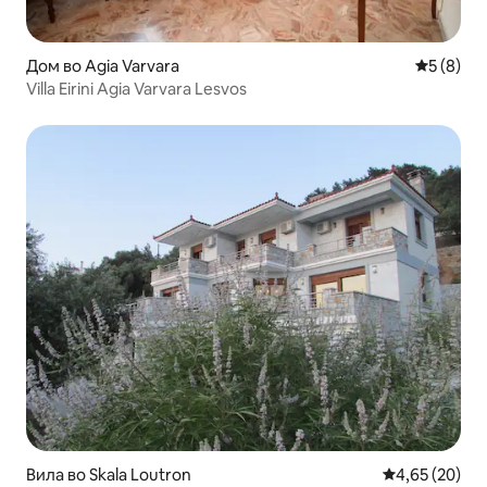
Дом во Agia Varvara
Просечна
5 (8)
Villa Eirini Agia Varvara Lesvos
Вила во Skala Loutron
Просечна оце
4,65 (20)