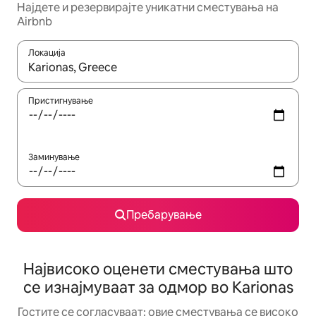
Најдете и резервирајте уникатни сместувања на
Airbnb
Локација
Кога резултатите се достапни, движете се со копчињата со 
Пристигнување
Заминување
Пребарување
Највисоко оценети сместувања што
се изнајмуваат за одмор во Karionas
Гостите се согласуваат: овие сместувања се високо