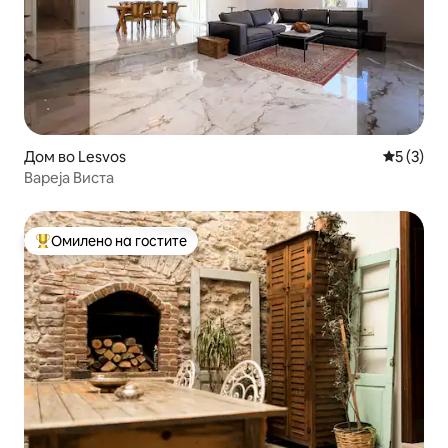
Дом во Lesvos
Просечна
5 (3)
Вареја Виста
Омилено на гостите
Меѓу најуспешните „Омилени на гостите“