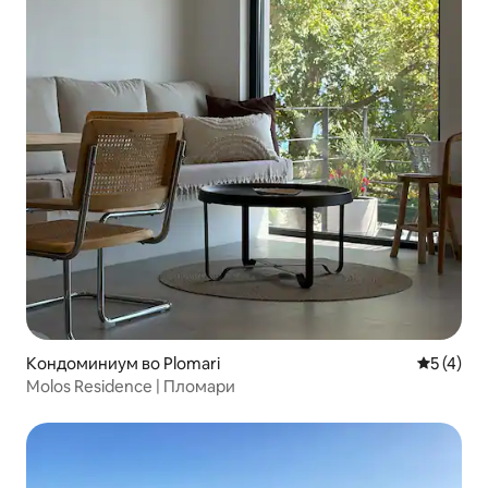
Кондоминиум во Plomari
Просечна
5 (4)
Molos Residence | Пломари