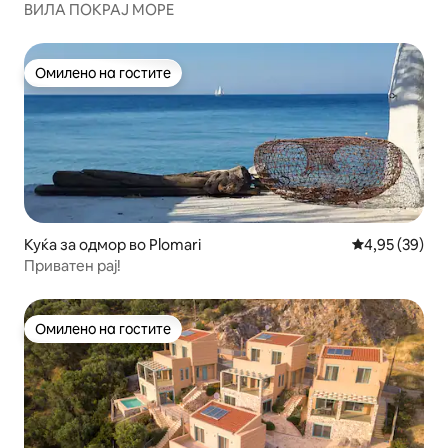
ВИЛА ПОКРАЈ МОРЕ
Омилено на гостите
Омилено на гостите
Куќа за одмор во Plomari
Просечна оце
4,95 (39)
Приватен рај!
Омилено на гостите
Омилено на гостите