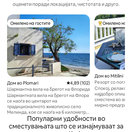
оценети поради локацијата, чистотата и друго.
Омилено на гостите
Омилено на го
Омилено на гостите
Меѓу најуспешни
Дом во Mitilini
Резорт со поглед
Дом во Plomari
Просечна оцена: 4,89 од 5, 10
4,89 (102)
House
Спокој, релаксац
Шармантна вила на брегот на Флорида
најдобро опишете
Шармантната вила на брегот на Флора
сместена во апсо
се наоѓа во центарот на
мирно предгради
традиционалното живописно село
минути од срцето
Мелинда, кое се наоѓа на 6 километри
Имотот се одлику
Популарни удобности во
западно од селото Пломари. Нашата
архитектонски де
вила се наоѓа буквално на плажа, која
сместувањата што се изнајмуваат за
овозможуваат на 
е позната по своите кристално сини