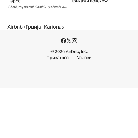
Парос
Прикажи повеќе
Изнајмување сместувања за одмор
Airbnb
Грција
Karionas
© 2026 Airbnb, Inc.
Приватност
Услови