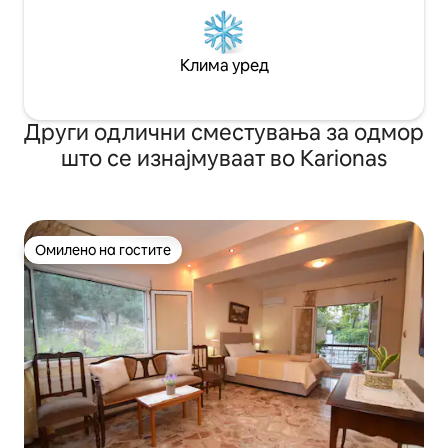
Клима уред
Други одлични сместувања за одмор
што се изнајмуваат во Karionas
Омилено на гостите
Омилено на гостите