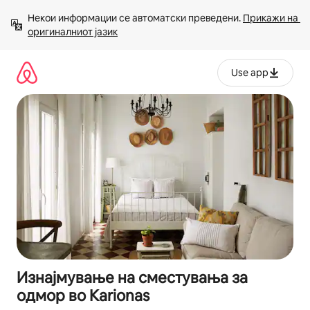
Прескокни
Некои информации се автоматски преведени. 
Прикажи на 
на
оригиналниот јазик
содржина
Use app
Изнајмување на сместувања за
одмор во Karionas