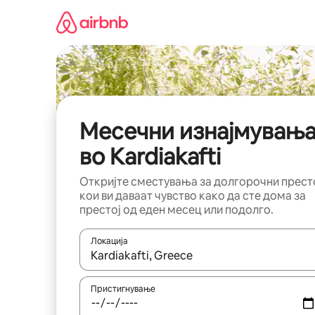
Прескокни
на
содржина
Месечни изнајмувањ
во Kardiakafti
Откријте сместувања за долгорочни прест
кои ви даваат чувство како да сте дома за
престој од еден месец или подолго.
Локација
Кога резултатите се достапни, движете се со 
Пристигнување