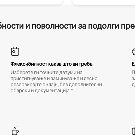
ности и поволности за подолги пр
Флексибилност каква што ви треба
Е
Изберете ги точните датуми на
П
пристигнување и заминување и лесно
з
резервирајте онлајн, без дополнителни
д
обврски и документација.*