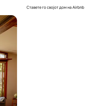
Ставете го својот дом на Airbnb
ње или со лизгање.