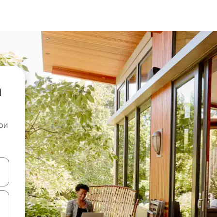
а
ои
копчињата со стрелки нагоре и надолу или истражувајте со допира