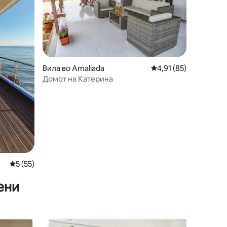
Вила во Amaliada
Просечна оцена: 4,91
4,91 (85)
Домот на Катерина
Просечна оцена: 5 од 5, 55 рецензии
5 (55)
ени