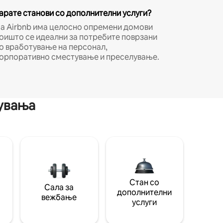
арате станови со дополнителни услуги?
а Airbnb има целосно опремени домови
оишто се идеални за потребите поврзани
о вработување на персонал,
орпоративно сместување и преселување.
мувања
Стан со
Сала за
дополнителни
вежбање
услуги