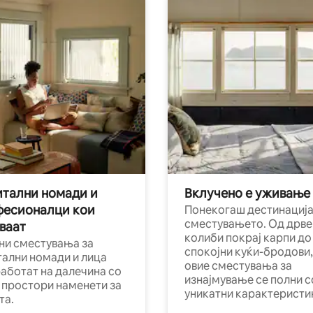
тални номади и
Вклучено е уживање
фесионалци кои
Понекогаш дестинација
сместувањето. Од дрве
ваат
колиби покрај карпи до
ни сместувања за
спокојни куќи-бродови,
тални номади и лица
овие сместувања за
работат на далечина со
изнајмување се полни с
и простори наменети за
уникатни карактеристи
та.