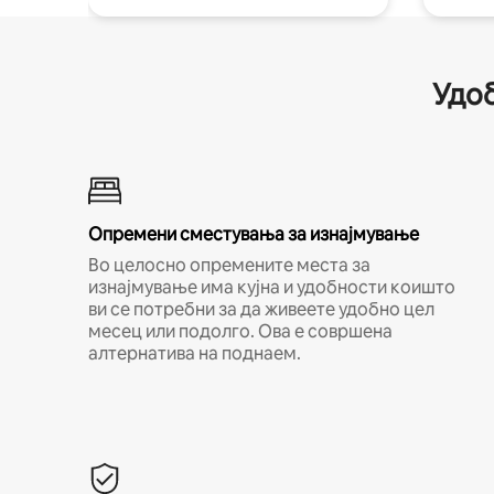
Удоб
Опремени сместувања за изнајмување
Во целосно опремените места за
изнајмување има кујна и удобности коишто
ви се потребни за да живеете удобно цел
месец или подолго. Ова е совршена
алтернатива на поднаем.