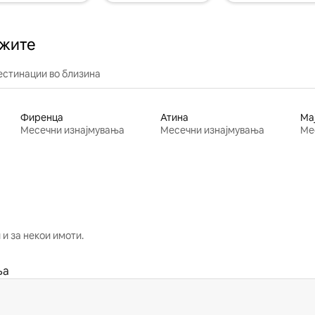
ажите
естинации во близина
Фиренца
Атина
Ма
Месечни изнајмувања
Месечни изнајмувања
Ме
и за некои имоти.
ња