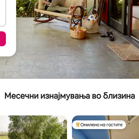
Месечни изнајмувања во близина
Омилено на гостите
Меѓу најуспешните „Омилени 