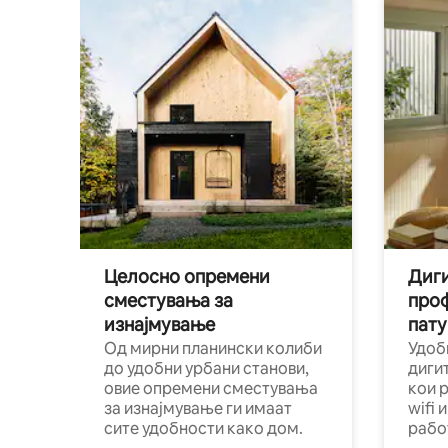
Целосно опремени
Диги
сместувања за
про
изнајмување
пату
Од мирни планински колиби
Удоб
до удобни урбани станови,
диги
овие опремени сместувања
кои 
за изнајмување ги имаат
wifi 
сите удобности како дом.
рабо