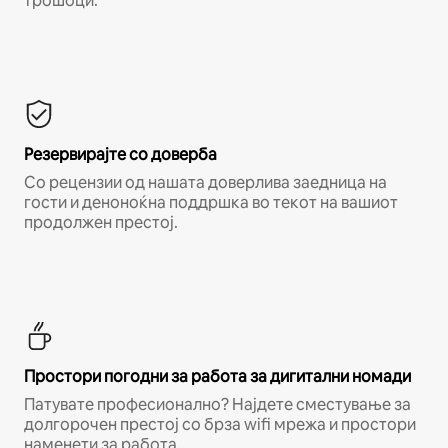
трошоци.*
Резервирајте со доверба
Со рецензии од нашата доверлива заедница на
гости и деноноќна поддршка во текот на вашиот
продолжен престој.
Простори погодни за работа за дигитални номади
Патувате професионално? Најдете сместување за
долгорочен престој со брза wifi мрежа и простори
наменети за работа.