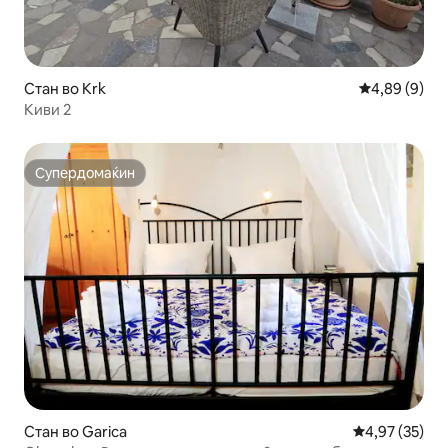
Стан во Krk
Просечна оц
4,89 (9)
Киви 2
Супердомаќин
Супердомаќин
Стан во Garica
Просечна оце
4,97 (35)