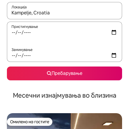
Локација
Кога резултатите се достапни, движете се со копчињата со 
Пристигнување
Заминување
Пребарување
Месечни изнајмувања во близина
Омилено на гостите
Омилено на гостите