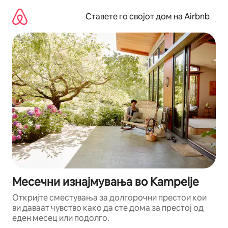
Прескокни
на
Ставете го својот дом на Airbnb
содржина
Месечни изнајмувања во Kampelje
Откријте сместувања за долгорочни престои кои
ви даваат чувство како да сте дома за престој од
еден месец или подолго.