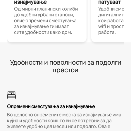
изнајмување
патуваат
Од мирни планински колиби
Удобни смест
до удобни урбани станови,
дигитални ном
овие опремени сместувања
кои работат н
за изнајмување ги имаат
wifi и простор
сите удобности како дом.
работа.
Удобности и поволности за подолги
престои
Опремени сместувања за изнајмување
Во целосно опремените места за изнајмување има
кујна и удобности коишто ви се потребни за да
живеете удобно цел месец или подолго. Ова е