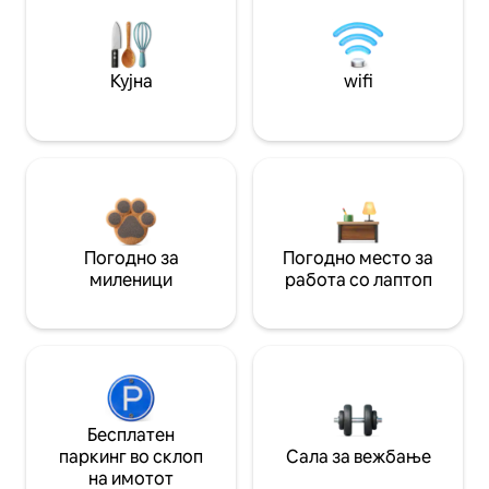
Кујна
wifi
Погодно за
Погодно место за
миленици
работа со лаптоп
Бесплатен
паркинг во склоп
Сала за вежбање
на имотот