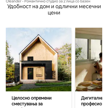
Oleander - Романтично студио за 2 лица со базен
Удобност на дом и одлични месечни
цени
Целосно опремени
Дигитални н
сместувања за
професиона