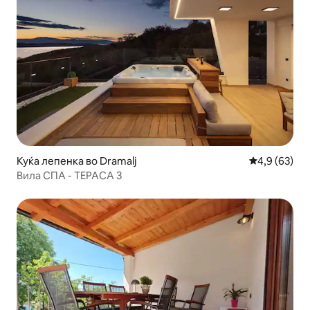
Куќа лепенка во Dramalj
Просечна оц
4,9 (63)
Вила СПА - ТЕРАСА 3