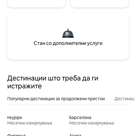
Стан со дополнителни услуги
Дестинации што треба да ги
истражите
Популарни дестинации за продолжени престои
Дестинаци
Њујорк
Барселона
Месечни изнајмувања
Месечни изнајмувања
Фиренца
Атина