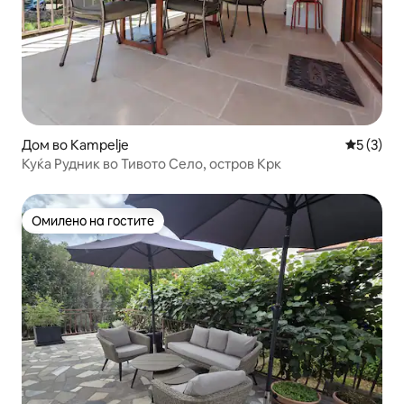
Дом во Kampelje
Просечна
5 (3)
Куќа Рудник во Тивото Село, остров Крк
Омилено на гостите
Омилено на гостите