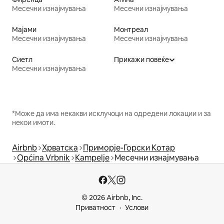
Месечни изнајмувања
Месечни изнајмувања
Мајами
Монтреал
Месечни изнајмувања
Месечни изнајмувања
Сиетл
Прикажи повеќе
Месечни изнајмувања
*Може да има некакви исклучоци на одредени локации и за
некои имоти.
Airbnb
Хрватска
Приморје-Горски Котар
Općina Vrbnik
Kampelje
Месечни изнајмувања
© 2026 Airbnb, Inc.
Приватност
Услови