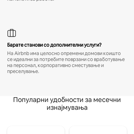
Барате станови со дополнителни услуги?
На Airbnb има целосно опремени домови коишто
се идеални за потребите поврзани со вработување
на персонал, корпоративно сместување и
преселување.
Популарни удобности за месечни
изнајмувања