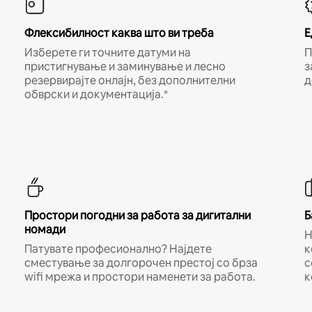
Флексибилност каква што ви треба
Е
Изберете ги точните датуми на
П
пристигнување и заминување и лесно
з
резервирајте онлајн, без дополнителни
д
обврски и документација.*
Простори погодни за работа за дигитални
Б
номади
Н
Патувате професионално? Најдете
к
сместување за долгорочен престој со брза
с
wifi мрежа и простори наменети за работа.
к