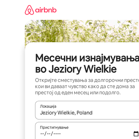
Прескокни
на
содржина
Месечни изнајмувањ
во Jeziory Wielkie
Откријте сместувања за долгорочни прест
кои ви даваат чувство како да сте дома за
престој од еден месец или подолго.
Локација
Кога резултатите се достапни, движете се со 
Пристигнување