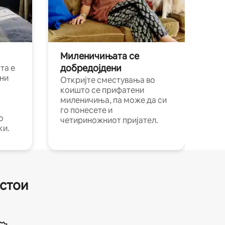
Миленичињата се
добредојдени
та е
ни
Откријте сместувања во
коишто се прифатени
миленичиња, па може да си
го понесете и
о
четириножниот пријател.
ки.
естои