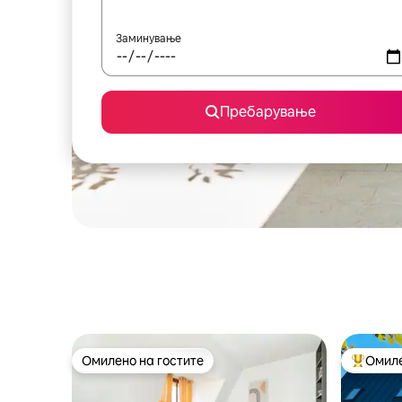
Заминување
Пребарување
Омилено на гостите
Омиле
Омилено на гостите
Меѓу на