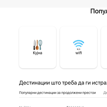
Попул
Кујна
wifi
Дестинации што треба да ги истр
Популарни дестинации за продолжени престои
Д