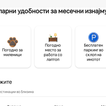
арни удобности за месечни изнај
Погодно
Бесплатен
Погодно за
место за
паркинг во
миленици
работа со
склоп на
лаптоп
имотот
ажите
естинации во близина