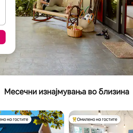
Месечни изнајмувања во близина
но на гостите
Омилено на гостите
јуспешните „Омилени на гостите“
Меѓу најуспешните „Омилени 