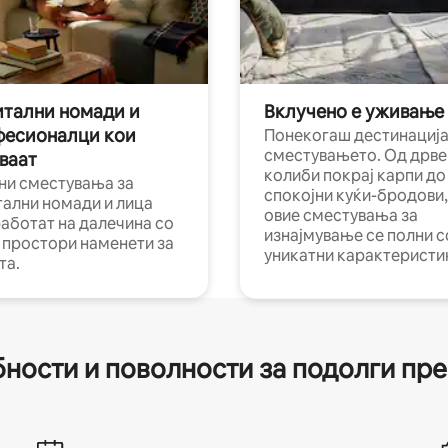
тални номади и
Вклучено е уживање
фесионалци кои
Понекогаш дестинација
сместувањето. Од дрве
ваат
колиби покрај карпи до
ни сместувања за
спокојни куќи-бродови,
тални номади и лица
овие сместувања за
работат на далечина со
изнајмување се полни с
и простори наменети за
уникатни карактеристи
та.
ности и поволности за подолги пр