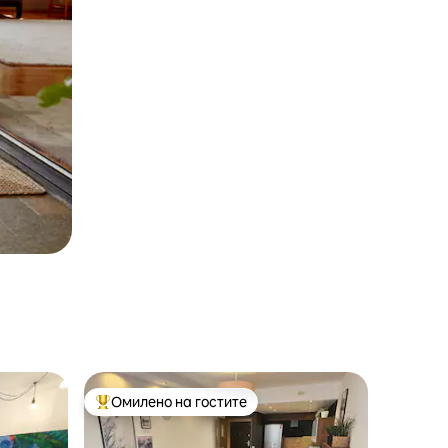
Омилено на гостите
на гостите“
Меѓу најуспешните „Омилени на гостите“