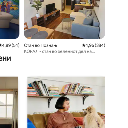
Просечна оцена: 4,89 од 5, 54 рецензии
4,89 (54)
Стан во Познањ
Просечна оцена: 4,95 
4,95 (384)
КОРАЛ - стан во зелениот дел на
ени
Познањ