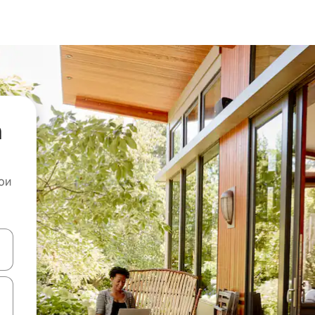
а
ои
копчињата со стрелки нагоре и надолу или истражувајте со допира