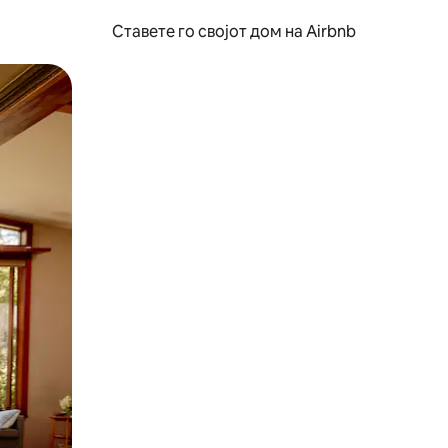
Ставете го својот дом на Airbnb
ње или со лизгање.