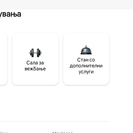
мувања
Стан со
Сала за
дополнителни
вежбање
услуги