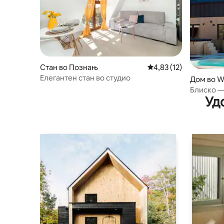
Стан во Познањ
Просечна оцена: 4,83
4,83 (12)
Елегантен стан во студио
Дом во W
Блиско — 
Уд
џакузи