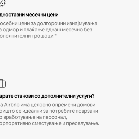
дноставни месечни цени
осебни цени за долгорочни изнајмувања
а одмор и плаќање еднаш месечно без
ополнителни трошоци.*
арате станови со дополнителни услуги?
а Airbnb има целосно опремени домови
оишто се идеални за потребите поврзани
о вработување на персонал,
орпоративно сместување и преселување.