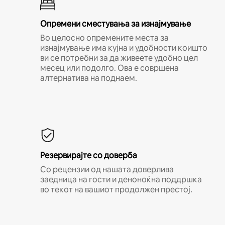
Опремени сместувања за изнајмување
Во целосно опремените места за
изнајмување има кујна и удобности коишто
ви се потребни за да живеете удобно цел
месец или подолго. Ова е совршена
алтернатива на поднаем.
Резервирајте со доверба
Со рецензии од нашата доверлива
заедница на гости и деноноќна поддршка
во текот на вашиот продолжен престој.