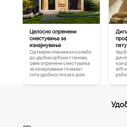
Целосно опремени
Диги
сместувања за
про
изнајмување
пату
Од мирни планински колиби
Удоб
до удобни урбани станови,
диги
овие опремени сместувања
кои 
за изнајмување ги имаат
wifi 
сите удобности како дом.
рабо
Удоб