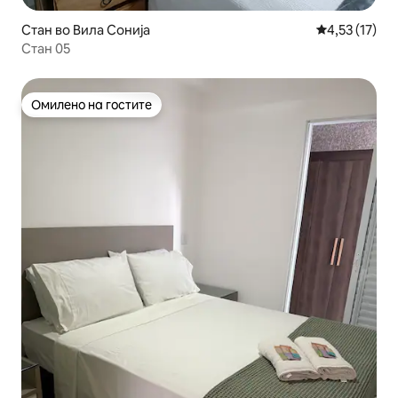
Стан во Вила Сонија
Просечна оце
4,53 (17)
Стан 05
Омилено на гостите
Омилено на гостите