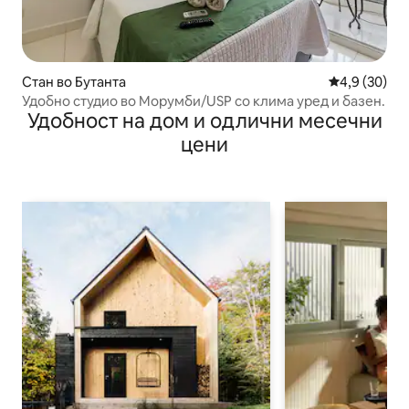
Стан во Бутанта
Просечна оц
4,9 (30)
Удобно студио во Морумби/USP со клима уред и базен.
Удобност на дом и одлични месечни
цени