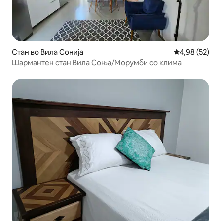
Стан во Вила Сонија
Просечна оце
4,98 (52)
Шармантен стан Вила Соња/Морумби со клима