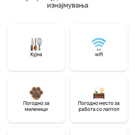
изнајмувања
Кујна
wifi
Погодно за
Погодно место за
миленици
работа со лаптоп