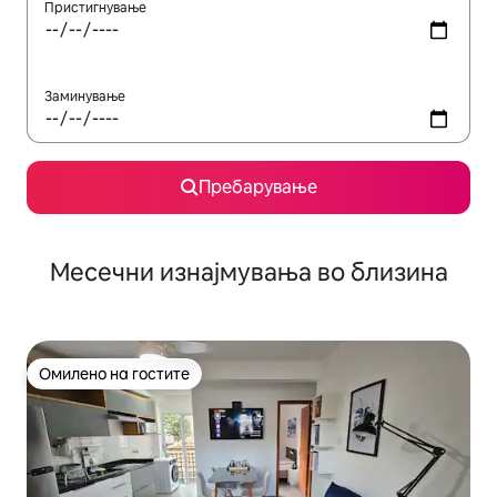
Пристигнување
Заминување
Пребарување
Месечни изнајмувања во близина
Омилено на гостите
Омилено на гостите