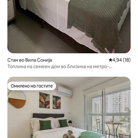
Стан во Вила Сонија
Просечна оце
4,94 (18)
Топлина на семеен дом во близина на метро-
станицата Вила Соња
Омилено на гостите
Омилено на гостите