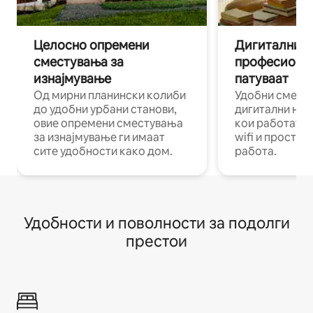
Целосно опремени
Дигитални н
сместувања за
професиона
изнајмување
патуваат
Од мирни планински колиби
Удобни смест
до удобни урбани станови,
дигитални ном
овие опремени сместувања
кои работат н
за изнајмување ги имаат
wifi и простор
сите удобности како дом.
работа.
Удобности и поволности за подолги
престои