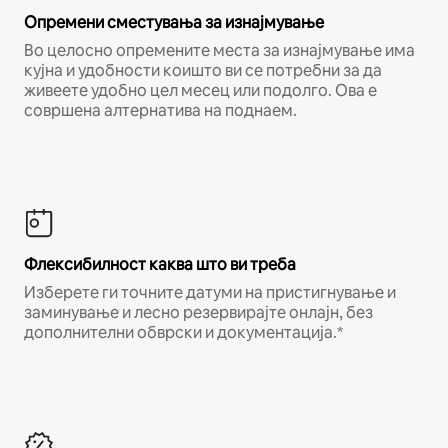
Опремени сместувања за изнајмување
Во целосно опремените места за изнајмување има
кујна и удобности коишто ви се потребни за да
живеете удобно цел месец или подолго. Ова е
совршена алтернатива на поднаем.
Флексибилност каква што ви треба
Изберете ги точните датуми на пристигнување и
заминување и лесно резервирајте онлајн, без
дополнителни обврски и документација.*