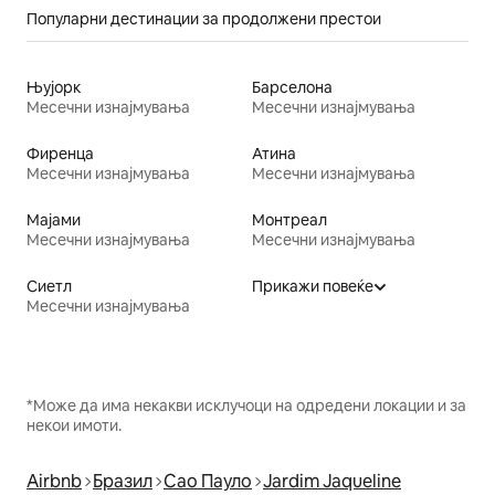
Популарни дестинации за продолжени престои
Њујорк
Барселона
Месечни изнајмувања
Месечни изнајмувања
Фиренца
Атина
Месечни изнајмувања
Месечни изнајмувања
Мајами
Монтреал
Месечни изнајмувања
Месечни изнајмувања
Сиетл
Прикажи повеќе
Месечни изнајмувања
*Може да има некакви исклучоци на одредени локации и за
некои имоти.
Airbnb
Бразил
Сао Пауло
Jardim Jaqueline