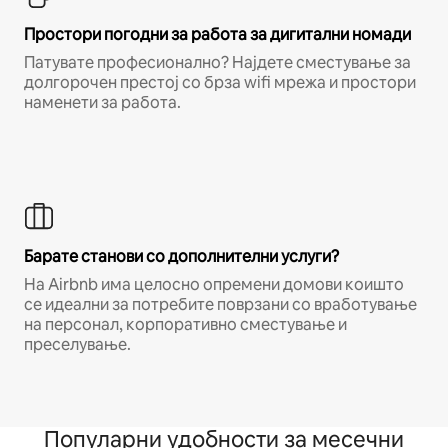
Простори погодни за работа за дигитални номади
Патувате професионално? Најдете сместување за
долгорочен престој со брза wifi мрежа и простори
наменети за работа.
Барате станови со дополнителни услуги?
На Airbnb има целосно опремени домови коишто
се идеални за потребите поврзани со вработување
на персонал, корпоративно сместување и
преселување.
Популарни удобности за месечни