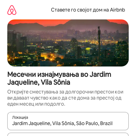
Прескокни
на
Ставете го својот дом на Airbnb
содржина
Месечни изнајмувања во Jardim
Jaqueline, Vila Sônia
Откријте сместувања за долгорочни престои кои
ви даваат чувство како да сте дома за престој од
еден месец или подолго.
Локација
Кога резултатите се достапни, движете се со копчињата со 