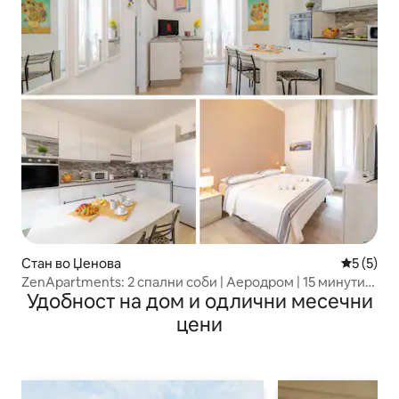
Стан во Џенова
Просечна
5 (5)
ZenApartments: 2 спални соби | Аеродром | 15 минути
Удобност на дом и одлични месечни
до центарот
цени