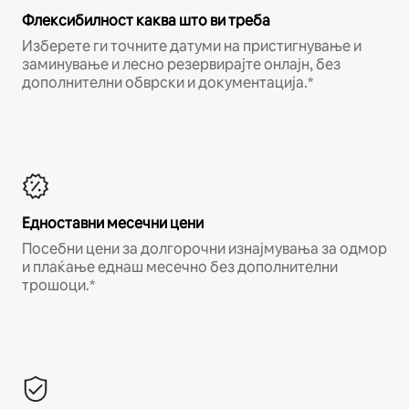
Флексибилност каква што ви треба
Изберете ги точните датуми на пристигнување и
заминување и лесно резервирајте онлајн, без
дополнителни обврски и документација.*
Едноставни месечни цени
Посебни цени за долгорочни изнајмувања за одмор
и плаќање еднаш месечно без дополнителни
трошоци.*