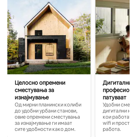
Целосно опремени
Дигитални н
сместувања за
професиона
изнајмување
патуваат
Од мирни планински колиби
Удобни смест
до удобни урбани станови,
дигитални ном
овие опремени сместувања
кои работат н
за изнајмување ги имаат
wifi и простор
сите удобности како дом.
работа.