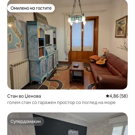
Омилено на гостите
Омилено на гостите
Стан во Џенова
Просечна оце
4,86 (58)
голем стан со гаражен простор со поглед на море
Супердомаќин
Супердомаќин