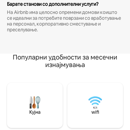
Барате станови со дополнителни услуги?
На Airbnb има целосно опремени домови коишто
се идеални за потребите поврзани со вработување
на персонал, корпоративно сместување и
преселување.
Популарни удобности за месечни
изнајмувања
Кујна
wifi