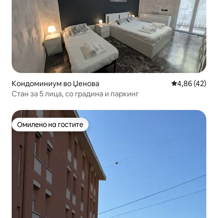
Кондоминиум во Џенова
Просечна оце
4,86 (42)
Стан за 5 лица, со градина и паркинг
Омилено на гостите
Омилено на гостите