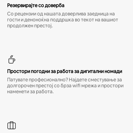
Резервирајте со доверба
Со рецензии од нашата доверлива заедница на
гости и деноноќна поддршка во текот на вашиот
продолжен престој.
Простори погодни за работа за дигитални номади
Патувате професионално? Најдете сместување за
долгорочен престој со брза wifi мрежа и простори
наменети за работа.