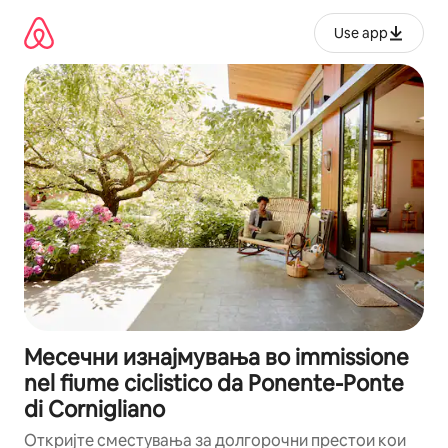
Прескокни
на
Use app
содржина
Месечни изнајмувања во immissione
nel fiume ciclistico da Ponente-Ponte
di Cornigliano
Откријте сместувања за долгорочни престои кои