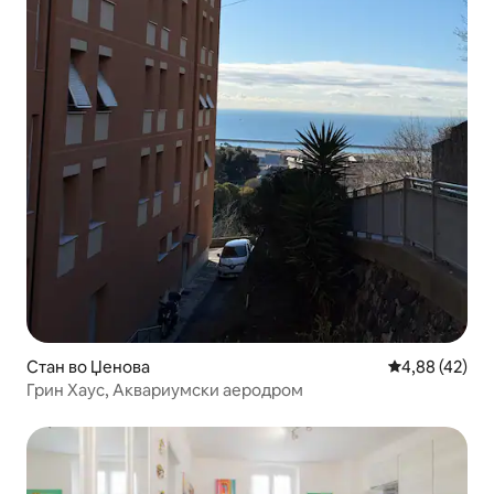
Стан во Џенова
Просечна оце
4,88 (42)
Грин Хаус, Аквариумски аеродром