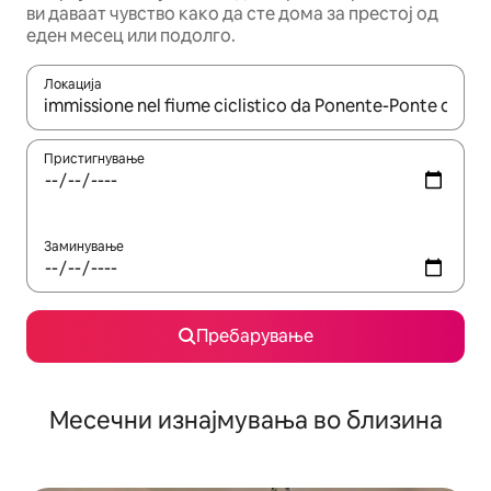
ви даваат чувство како да сте дома за престој од
еден месец или подолго.
Локација
Кога резултатите се достапни, движете се со копчињата со 
Пристигнување
Заминување
Пребарување
Месечни изнајмувања во близина