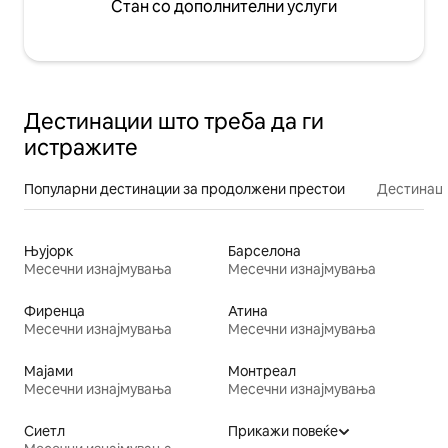
Стан со дополнителни услуги
Дестинации што треба да ги
истражите
Популарни дестинации за продолжени престои
Дестинаци
Њујорк
Барселона
Месечни изнајмувања
Месечни изнајмувања
Фиренца
Атина
Месечни изнајмувања
Месечни изнајмувања
Мајами
Монтреал
Месечни изнајмувања
Месечни изнајмувања
Сиетл
Прикажи повеќе