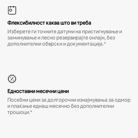
Флексибилност каква што ви треба
Изберете ги точните датуми на пристигнување и
заминување и лесно резервирајте онлајн, без
дополнителни обврски и документација.*
Едноставни месечни цени
Посебни цени за долгорочни изнајмувања за одмор
и плаќање еднаш месечно без дополнителни
трошоци.*