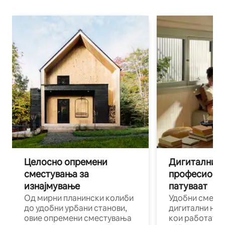
Целосно опремени
Дигитални н
сместувања за
професиона
изнајмување
патуваат
Од мирни планински колиби
Удобни смест
до удобни урбани станови,
дигитални ном
овие опремени сместувања
кои работат н