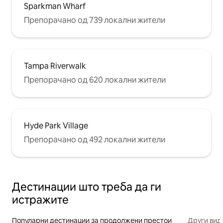
Sparkman Wharf
Препорачано од 739 локални жители
Tampa Riverwalk
Препорачано од 620 локални жители
Hyde Park Village
Препорачано од 492 локални жители
Дестинации што треба да ги
истражите
Популарни дестинации за продолжени престои
Други вид