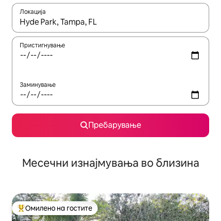
Локација
Кога резултатите се достапни, движете се со копчињата со 
Пристигнување
Заминување
Пребарување
Месечни изнајмувања во близина
Омилено на гостите
Меѓу најуспешните „Омилени на гостите“