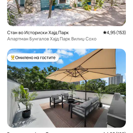
Стан во Историски Хајд Парк
Просечна оцен
4,95 (153)
Апартман Бунгалов Хајд Парк Вилиџ Сохо
Омилено на гостите
Меѓу најуспешните „Омилени на гостите“