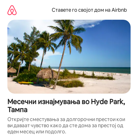
Прескокни
на
Ставете го својот дом на Airbnb
содржина
Месечни изнајмувања во Hyde Park,
Тампа
Откријте сместувања за долгорочни престои кои
ви даваат чувство како да сте дома за престој од
еден месец или подолго.