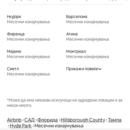
Њујорк
Барселона
Месечни изнајмувања
Месечни изнајмувања
Фиренца
Атина
Месечни изнајмувања
Месечни изнајмувања
Мајами
Монтреал
Месечни изнајмувања
Месечни изнајмувања
Сиетл
Прикажи повеќе
Месечни изнајмувања
*Може да има некакви исклучоци на одредени локации и за
некои имоти.
Airbnb
САД
Флорида
Hillsborough County
Тампа
Hyde Park
Месечни изнајмувања