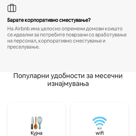
Барате корпоративно сместување?
На Airbnb има целосно опремени домови коишто
се идеални за потребите поврзани со вработување
на персонал, корпоративно сместување и
преселување.
Популарни удобности за месечни
изнајмувања
Кујна
wifi