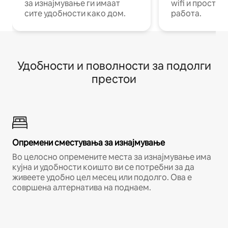
за изнајмување ги имаат
wifi и простор
сите удобности како дом.
работа.
Удобности и поволности за подолги
престои
Опремени сместувања за изнајмување
Во целосно опремените места за изнајмување има
кујна и удобности коишто ви се потребни за да
живеете удобно цел месец или подолго. Ова е
совршена алтернатива на поднаем.