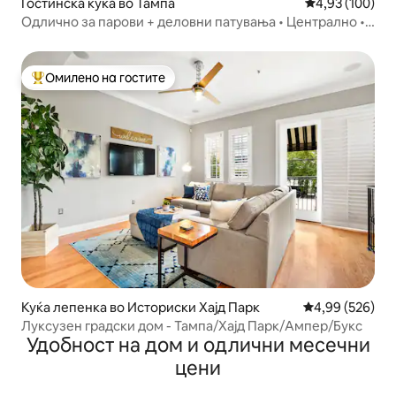
Гостинска куќа во Тампа
Просечна оцен
4,93 (100)
Одлично за парови + деловни патувања • Централно •
Дозволени миленици
Омилено на гостите
Меѓу најуспешните „Омилени на гостите“
Куќа лепенка во Историски Хајд Парк
Просечна оцен
4,99 (526)
Луксузен градски дом - Тампа/Хајд Парк/Ампер/Букс
Удобност на дом и одлични месечни
цени