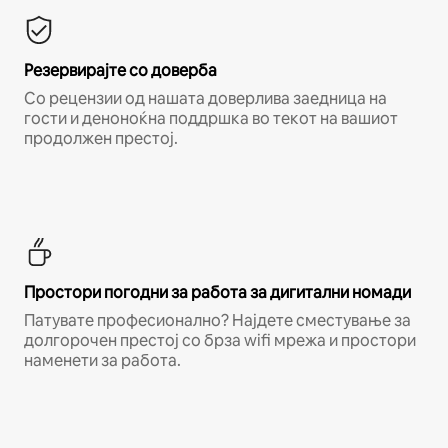
Резервирајте со доверба
Со рецензии од нашата доверлива заедница на
гости и деноноќна поддршка во текот на вашиот
продолжен престој.
Простори погодни за работа за дигитални номади
Патувате професионално? Најдете сместување за
долгорочен престој со брза wifi мрежа и простори
наменети за работа.