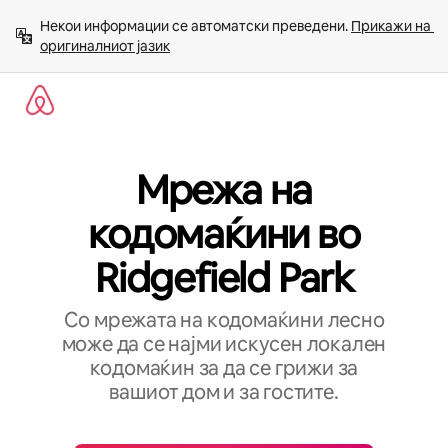
Прескокни
Некои информации се автоматски преведени. 
Прикажи на 
на
оригиналниот јазик
содржина
Мрежа на
кодомаќини во
Ridgefield Park
Со мрежата на кодомаќини лесно
може да се најми искусен локален
кодомаќин за да се грижи за
вашиот дом и за гостите.