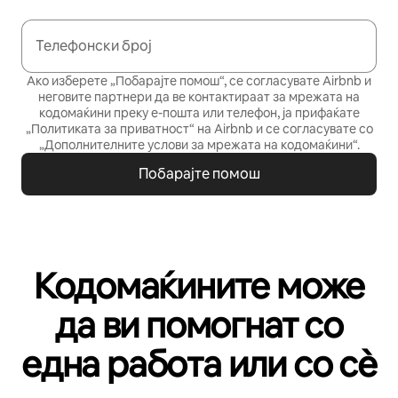
Телефонски број
Ако изберете „Побарајте помош“, се согласувате Airbnb и
неговите партнери да ве контактираат за мрежата на
кодомаќини преку е-пошта или телефон, ја прифаќате
„Политиката за приватност“
на Airbnb и се согласувате со
„Дополнителните услови за мрежата на кодомаќини“
.
Побарајте помош
Кодомаќините може
да ви помогнат со
една работа или со сѐ