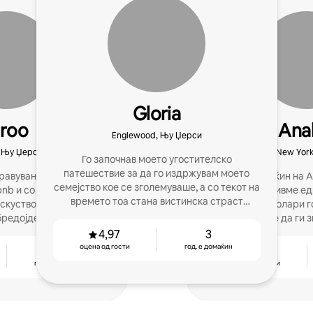
Gloria
iroo
Ana
Englewood, Њу Џерси
, Њу Џерси
West New Yor
Го започнав моето угостителско
патешествие за да го издржувам моето
равувањето со хотели и
Супердомаќин на Ai
семејство кое се зголемуваше, а со текот на
bnb и со задоволство го
години. Зголемивме едн
времето тоа стана вистинска страст
куство за секој гостин
на 100 илјади долари 
вкоренета во услугата, грижата и
бредојден и како дома.
на домаќините да ги 
практичното искуство.
да добијат повеќе реце
4,97
3
без ст
оцена од гости
год. е домаќин
2
4,79
год. е домаќин
оцена од гости