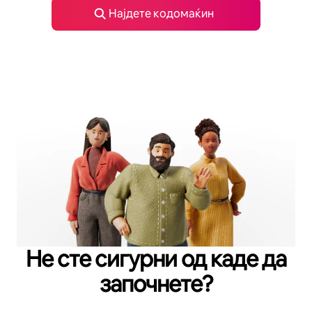
Најдете кодомаќин
Не сте сигурни од каде да
започнете?