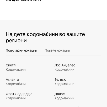
Најдете кодомаќини во вашите
региони
Популарни локации
Повеќе локации
Сиетл
Лос Анџелес
Кодомаќини
Кодомаќини
Атланта
Белвью
Кодомаќини
Кодомаќини
Форт Лодердејл
Далас
Кодомаќини
Кодомаќини