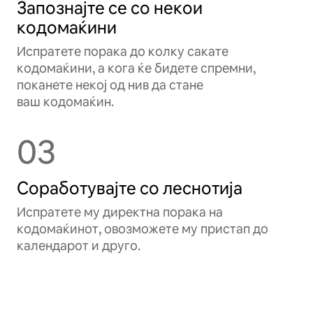
Запознајте се со некои
кодомаќини
Испратете порака до колку сакате
кодомаќини, а кога ќе бидете спремни,
поканете некој од нив да стане
ваш кодомаќин.
03
Соработувајте со леснотија
Испратете му директна порака на
кодомаќинот, овозможете му пристап до
календарот и друго.