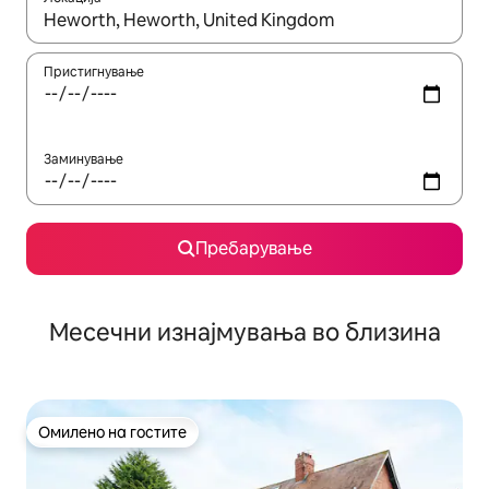
Кога резултатите се достапни, движете се со копчињата со 
Пристигнување
Заминување
Пребарување
Месечни изнајмувања во близина
Омилено на гостите
Омилено на гостите