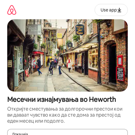
Прескокни
на
Use app
содржина
Месечни изнајмувања во Heworth
Откријте сместувања за долгорочни престои кои
ви даваат чувство како да сте дома за престој од
еден месец или подолго.
Локација