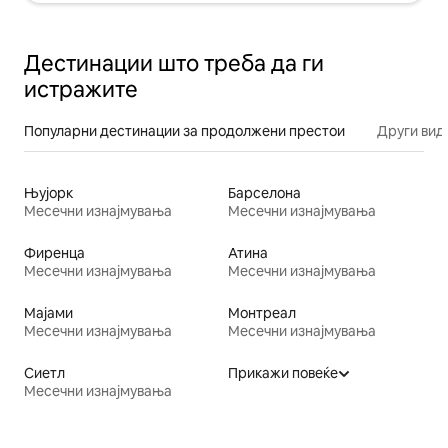
Дестинации што треба да ги
истражите
Популарни дестинации за продолжени престои
Други вид
Њујорк
Барселона
Месечни изнајмувања
Месечни изнајмувања
Фиренца
Атина
Месечни изнајмувања
Месечни изнајмувања
Мајами
Монтреал
Месечни изнајмувања
Месечни изнајмувања
Сиетл
Прикажи повеќе
Месечни изнајмувања