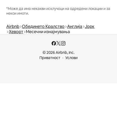
*Може да има некакви исклучоци на одредени локации и за
некои имоти.
Airbnb
Обединето Кралство
Англија
Јорк
Хеворт
Месечни изнајмувања
© 2026 Airbnb, Inc.
Приватност
Услови