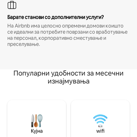
Барате станови со дополнителни услуги?
На Airbnb има целосно опремени домови коишто
се идеални за потребите поврзани со вработување
на персонал, корпоративно сместување и
преселување.
Популарни удобности за месечни
изнајмувања
Кујна
wifi