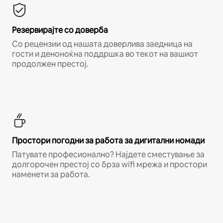
Резервирајте со доверба
Со рецензии од нашата доверлива заедница на
гости и деноноќна поддршка во текот на вашиот
продолжен престој.
Простори погодни за работа за дигитални номади
Патувате професионално? Најдете сместување за
долгорочен престој со брза wifi мрежа и простори
наменети за работа.