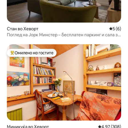
Стан во Хеворт
Просечна
5 (6)
Поглед на Јорк Минстер – бесплатен паркинг и сала за
вежбање – за 5 лица
Омилено на гостите
Меѓу најуспешните „Омилени на гостите“
Миникуќа во Хеворт
Просечна оцен
4,97 (308)