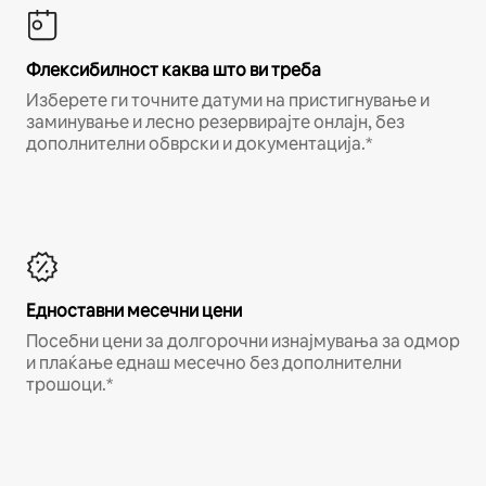
Флексибилност каква што ви треба
Изберете ги точните датуми на пристигнување и
заминување и лесно резервирајте онлајн, без
дополнителни обврски и документација.*
Едноставни месечни цени
Посебни цени за долгорочни изнајмувања за одмор
и плаќање еднаш месечно без дополнителни
трошоци.*