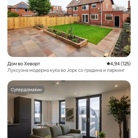
Дом во Хеворт
Просечна оцен
4,94 (125)
Луксузна модерна куќа во Јорк со градина и паркинг
Супердомаќин
Супердомаќин