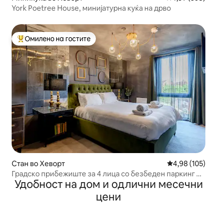
York Poetree House, минијатурна куќа на дрво
Омилено на гостите
Меѓу најуспешните „Омилени на гостите“
Стан во Хеворт
Просечна оцен
4,98 (105)
Градско прибежиште за 4 лица со безбеден паркинг и
Удобност на дом и одлични месечни
сала за вежбање
цени