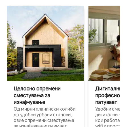
Целосно опремени
Дигитални н
сместувања за
професиона
изнајмување
патуваат
Од мирни планински колиби
Удобни смест
до удобни урбани станови,
дигитални ном
овие опремени сместувања
кои работат н
за изнајмување ги имаат
wifi и простор