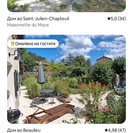
Дом во Saint-Julien-Chapteuil
Просечна оц
5,0 (34)
Maisonette du Maze
Омилено на гостите
Меѓу најуспешните „Омилени на гостите“
Дом во Beaulieu
Просечна оце
4,98 (47)