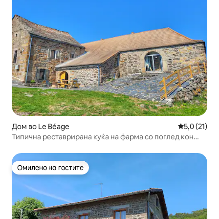
Дом во Le Béage
Просечна оц
5,0 (21)
Типична реставрирана куќа на фарма со поглед кон
планините Ардеш
Омилено на гостите
Омилено на гостите