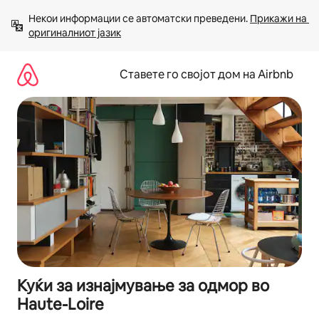
Прескокни
Некои информации се автоматски преведени. 
Прикажи на 
на
оригиналниот јазик
содржина
Ставете го својот дом на Airbnb
Куќи за изнајмување за одмор во
Haute-Loire