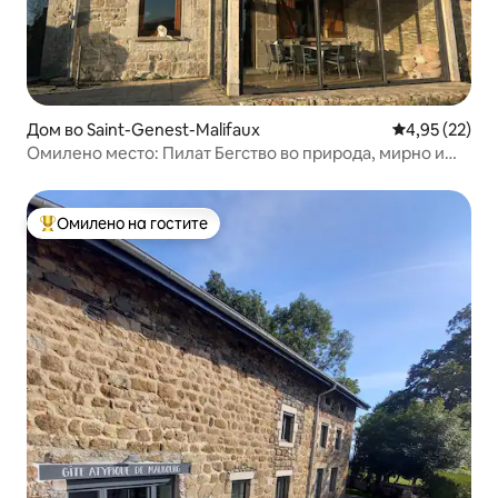
Дом во Saint-Genest-Malifaux
Просечна оце
4,95 (22)
Омилено место: Пилат Бегство во природа, мирно и
удобно
Омилено на гостите
Меѓу најуспешните „Омилени на гостите“