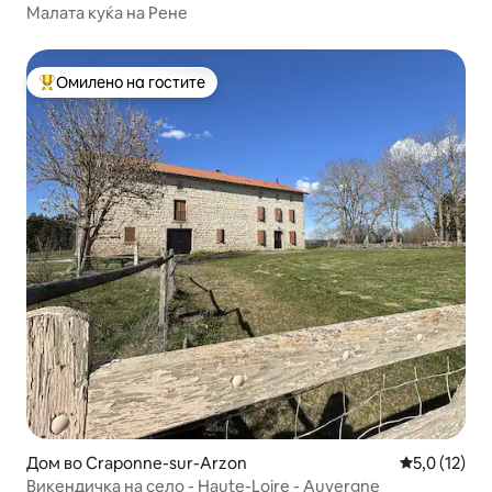
Малата куќа на Рене
Омилено на гостите
Меѓу најуспешните „Омилени на гостите“
Дом во Craponne-sur-Arzon
Просечна оц
5,0 (12)
Викендичка на село - Haute-Loire - Auvergne