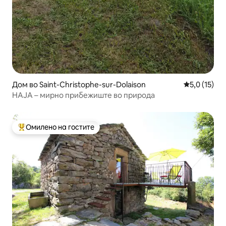
Дом во Saint-Christophe-sur-Dolaison
Просечна оц
5,0 (15)
НАЈА – мирно прибежиште во природа
Омилено на гостите
Меѓу најуспешните „Омилени на гостите“