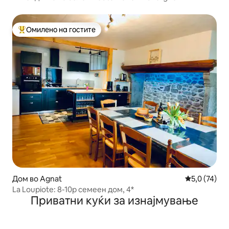
Омилено на гостите
Меѓу најуспешните „Омилени на гостите“
Дом во Agnat
Просечна оц
5,0 (74)
La Loupiote: 8-10p семеен дом, 4*
Приватни куќи за изнајмување