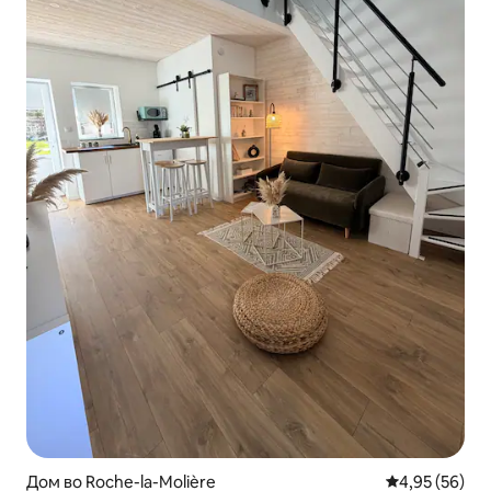
Дом во Roche-la-Molière
Просечна оце
4,95 (56)