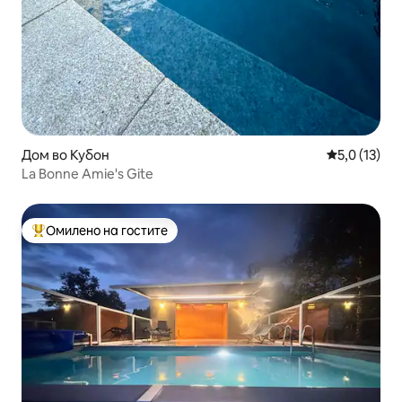
Дом во Кубон
Просечна оц
5,0 (13)
La Bonne Amie's Gite
Омилено на гостите
Меѓу најуспешните „Омилени на гостите“