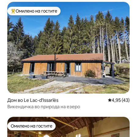
Омилено на гостите
Меѓу најуспешните „Омилени на гостите“
Дом во Le Lac-d'Issarlès
Просечна оце
4,95 (43)
Викендичка во природа на езеро
Омилено на гостите
Омилено на гостите