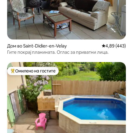
Дом во Saint-Didier-en-Velay
Просечна оцен
4,89 (443)
Гите покрај планината. Оглас за приватни лица.
Омилено на гостите
Меѓу најуспешните „Омилени на гостите“