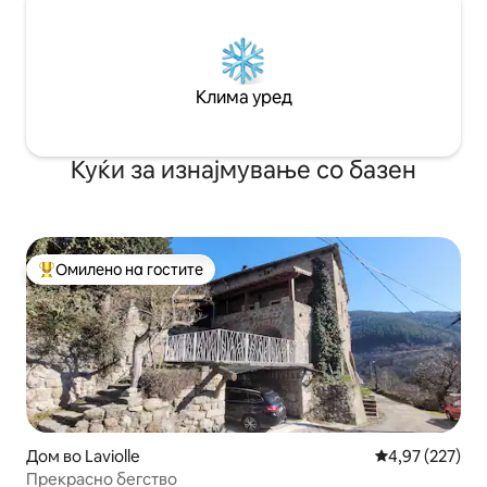
Клима уред
Куќи за изнајмување со базен
Омилено на гостите
Меѓу најуспешните „Омилени на гостите“
Дом во Laviolle
Просечна оцен
4,97 (227)
Прекрасно бегство