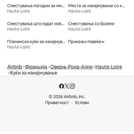
Сместувања погодни за миленичиња
Места за изнајмување со хидромасажна када
Haute-Loire
Haute-Loire
Сместувања што нудат ноќевање со појадок
Сместувања со базени
Haute-Loire
Haute-Loire
Планински куќи за изнајмување
Прикажи повеќе
Haute-Loire
Airbnb
Франција
Оверњ-Рона-Алпи
Haute-Loire
Куќи за изнајмување
© 2026 Airbnb, Inc.
Приватност
Услови