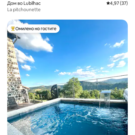
Дом во Lubilhac
Просечна оце
4,97 (37)
La pitchounette
Омилено на гостите
Меѓу најуспешните „Омилени на гостите“