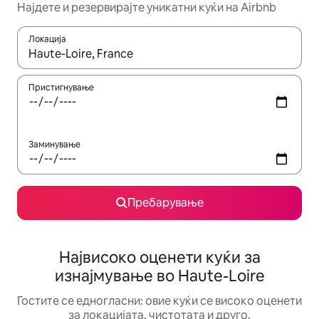
Најдете и резервирајте уникатни куќи на Airbnb
Локација
Кога резултатите се достапни, движете се со копчињата со 
Пристигнување
Заминување
Пребарување
Највисоко оценети куќи за
изнајмување во Haute-Loire
Гостите се едногласни: овие куќи се високо оценети
за локацијата, чистотата и друго.