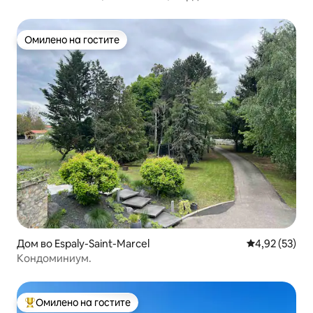
Омилено на гостите
Омилено на гостите
Дом во Espaly-Saint-Marcel
Просечна оце
4,92 (53)
Кондоминиум.
Омилено на гостите
Меѓу најуспешните „Омилени на гостите“