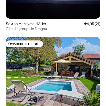
Дом во Mazeyrat-d'Allier
Просечна оце
4,95 (21)
Gîte de groupe le Dragou
Омилено на гостите
Омилено на гостите