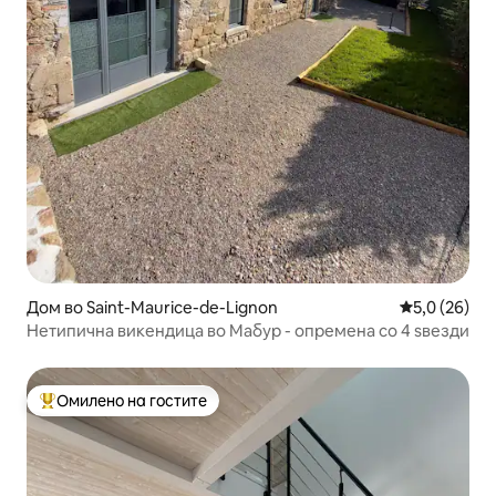
Дом во Saint-Maurice-de-Lignon
Просечна оц
5,0 (26)
Нетипична викендица во Мабур - опремена со 4 ѕвезди
Омилено на гостите
Меѓу најуспешните „Омилени на гостите“