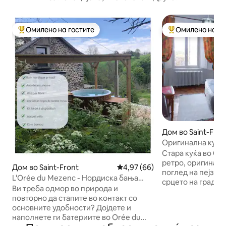
Омилено на гостите
Омилено на го
Меѓу најуспешните „Омилени на гостите“
Меѓу најуспешни
Дом во Saint-Flou
Оригинална куќа 
поглед кон пејза
Стара куќа во Се
ретро, оригиналн
Дом во Saint-Front
Просечна оцена: 4,97 од 5, 6
4,97 (66)
поглед на пејзажо
L'Orée du Mezenc - Нордиска бања
срцето на градот
*Поглед*Wifi
Ви треба одмор во природа и
кварт во близина
повторно да стапите во контакт со
продавници, муз
основните удобности? Дојдете и
паркинг во близи
наполнете ги батериите во Orée du
лица со ограниче