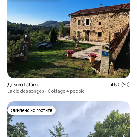
Дом во Lafarre
Просечна оц
5,0 (20)
La clé des songes - Cottage 4 people
Омилено на гостите
Омилено на гостите