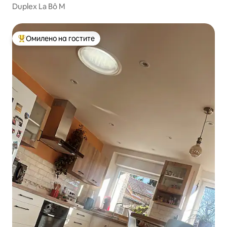
Duplex La Bô M
Омилено на гостите
Меѓу најуспешните „Омилени на гостите“