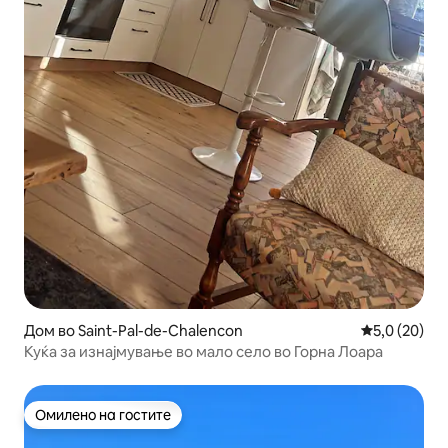
Дом во Saint-Pal-de-Chalencon
Просечна оц
5,0 (20)
Куќа за изнајмување во мало село во Горна Лоара
Омилено на гостите
Омилено на гостите