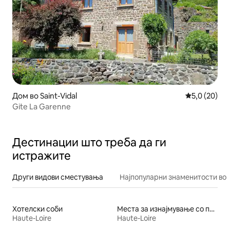
Дом во Saint-Vidal
Просечна оц
5,0 (20)
Gite La Garenne
Дестинации што треба да ги
истражите
Други видови сместувања
Најпопуларни знаменитости во 
Хотелски соби
Места за изнајмување со пристап до езеро
Haute-Loire
Haute-Loire