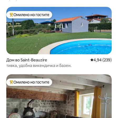
Омилено на гостите
Меѓу најуспешните „Омилени на гостите“
Дом во Saint-Beauzire
Просечна оцен
4,94 (239)
тивка, удобна викендичка и базен.
Омилено на гостите
Меѓу најуспешните „Омилени на гостите“