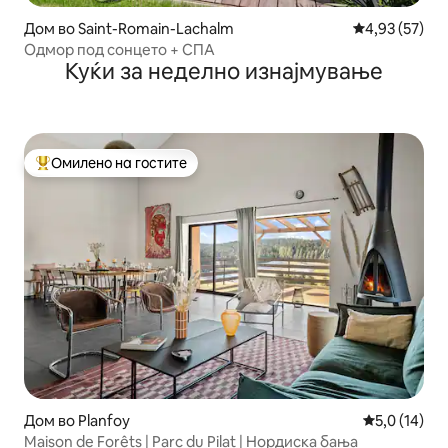
Дом во Saint-Romain-Lachalm
Просечна оце
4,93 (57)
Одмор под сонцето + СПА
Куќи за неделно изнајмување
Омилено на гостите
Меѓу најуспешните „Омилени на гостите“
Дом во Planfoy
Просечна оц
5,0 (14)
Maison de Forêts | Parc du Pilat | Нордиска бања