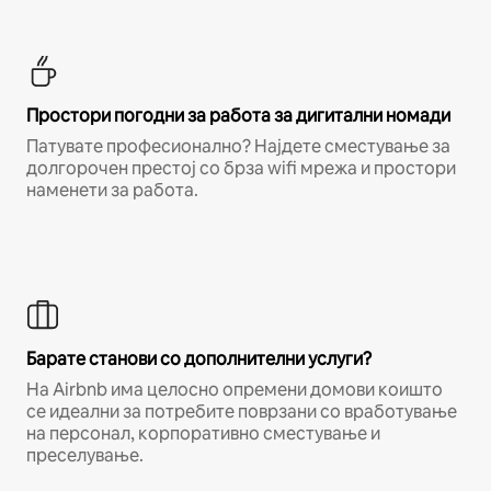
Простори погодни за работа за дигитални номади
Патувате професионално? Најдете сместување за
долгорочен престој со брза wifi мрежа и простори
наменети за работа.
Барате станови со дополнителни услуги?
На Airbnb има целосно опремени домови коишто
се идеални за потребите поврзани со вработување
на персонал, корпоративно сместување и
преселување.