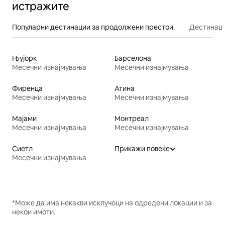
истражите
Популарни дестинации за продолжени престои
Дестинаци
Њујорк
Барселона
Месечни изнајмувања
Месечни изнајмувања
Фиренца
Атина
Месечни изнајмувања
Месечни изнајмувања
Мајами
Монтреал
Месечни изнајмувања
Месечни изнајмувања
Сиетл
Прикажи повеќе
Месечни изнајмувања
*Може да има некакви исклучоци на одредени локации и за
некои имоти.