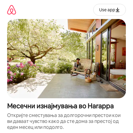
Прескокни
на
Use app
содржина
Месечни изнајмувања во Harappa
Откријте сместувања за долгорочни престои кои
ви даваат чувство како да сте дома за престој од
еден месец или подолго.