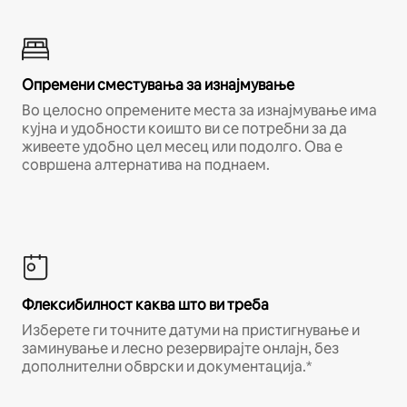
Опремени сместувања за изнајмување
Во целосно опремените места за изнајмување има
кујна и удобности коишто ви се потребни за да
живеете удобно цел месец или подолго. Ова е
совршена алтернатива на поднаем.
Флексибилност каква што ви треба
Изберете ги точните датуми на пристигнување и
заминување и лесно резервирајте онлајн, без
дополнителни обврски и документација.*