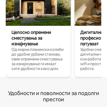
Целосно опремени
Дигитални н
сместувања за
професиона
изнајмување
патуваат
Од мирни планински колиби
Удобни смест
до удобни урбани станови,
дигитални ном
овие опремени сместувања
кои работат н
за изнајмување ги имаат
wifi и простор
сите удобности како дом.
работа.
Удобности и поволности за подолги
престои