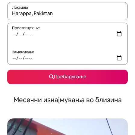
Локација
Кога резултатите се достапни, движете се со копчињата со 
Пристигнување
Заминување
Пребарување
Месечни изнајмувања во близина