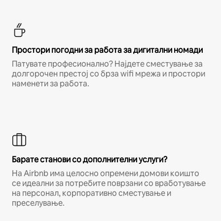
Простори погодни за работа за дигитални номади
Патувате професионално? Најдете сместување за
долгорочен престој со брза wifi мрежа и простори
наменети за работа.
Барате станови со дополнителни услуги?
На Airbnb има целосно опремени домови коишто
се идеални за потребите поврзани со вработување
на персонал, корпоративно сместување и
преселување.