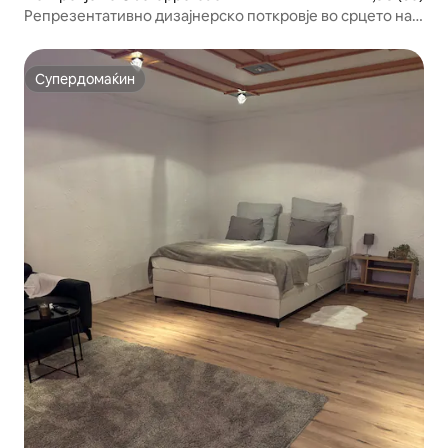
Репрезентативно дизајнерско поткровје во срцето на
Баварија
Супердомаќин
Супердомаќин