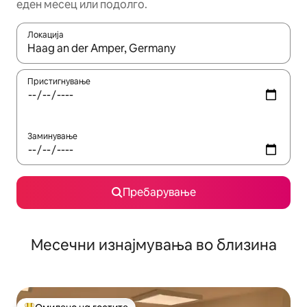
еден месец или подолго.
Локација
Кога резултатите се достапни, движете се со копчињата со 
Пристигнување
Заминување
Пребарување
Месечни изнајмувања во близина