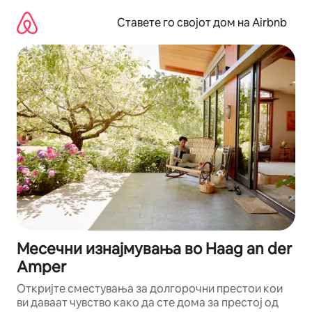
Прескокни
на
Ставете го својот дом на Airbnb
содржина
Месечни изнајмувања во Haag an der
Amper
Откријте сместувања за долгорочни престои кои
ви даваат чувство како да сте дома за престој од