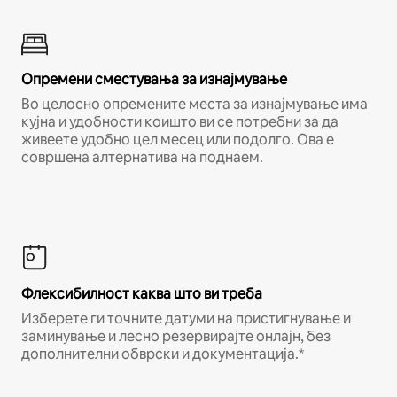
Опремени сместувања за изнајмување
Во целосно опремените места за изнајмување има
кујна и удобности коишто ви се потребни за да
живеете удобно цел месец или подолго. Ова е
совршена алтернатива на поднаем.
Флексибилност каква што ви треба
Изберете ги точните датуми на пристигнување и
заминување и лесно резервирајте онлајн, без
дополнителни обврски и документација.*