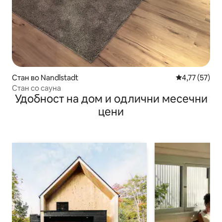
Стан во Nandlstadt
Просечна оце
4,77 (57)
Стан со сауна
Удобност на дом и одлични месечни
цени