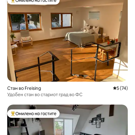
Омилено на гостите
Меѓу најуспешните „Омилени на гостите“
Стан во Freising
Просечна 
5 (74)
Удобен стан во стариот град во ФС
Омилено на гостите
Меѓу најуспешните „Омилени на гостите“