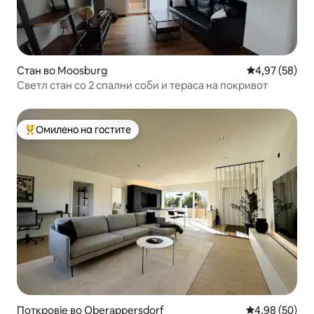
Стан во Moosburg
Просечна оце
4,97 (58)
Светл стан со 2 спални соби и тераса на покривот
Омилено на гостите
Меѓу најуспешните „Омилени на гостите“
Поткровје во Oberappersdorf
Просечна оце
4,98 (50)