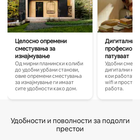
Целосно опремени
Дигитални н
сместувања за
професиона
изнајмување
патуваат
Од мирни планински колиби
Удобни смест
до удобни урбани станови,
дигитални ном
овие опремени сместувања
кои работат н
за изнајмување ги имаат
wifi и простор
сите удобности како дом.
работа.
Удобности и поволности за подолги
престои