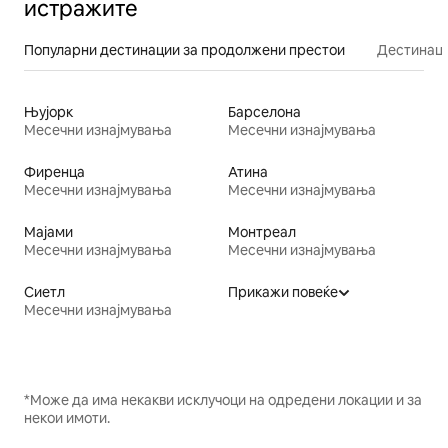
истражите
Популарни дестинации за продолжени престои
Дестинаци
Њујорк
Барселона
Месечни изнајмувања
Месечни изнајмувања
Фиренца
Атина
Месечни изнајмувања
Месечни изнајмувања
Мајами
Монтреал
Месечни изнајмувања
Месечни изнајмувања
Сиетл
Прикажи повеќе
Месечни изнајмувања
*Може да има некакви исклучоци на одредени локации и за
некои имоти.