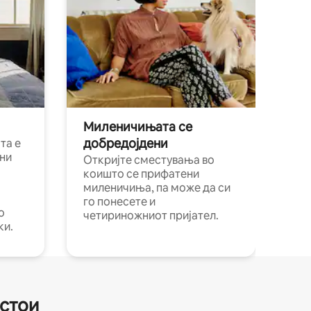
Миленичињата се
добредојдени
та е
ни
Откријте сместувања во
коишто се прифатени
миленичиња, па може да си
го понесете и
о
четириножниот пријател.
ки.
естои