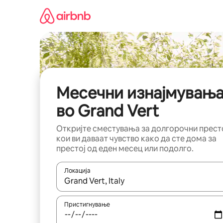
Прескокни
на
содржина
Месечни изнајмувањ
во Grand Vert
Откријте сместувања за долгорочни прест
кои ви даваат чувство како да сте дома за
престој од еден месец или подолго.
Локација
Кога резултатите се достапни, движете се со 
Пристигнување