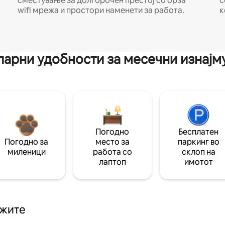
сместување за долгорочен престој со брза
с
wifi мрежа и простори наменети за работа.
к
арни удобности за месечни изнај
Погодно
Бесплатен
Погодно за
место за
паркинг во
миленици
работа со
склоп на
лаптоп
имотот
ажите