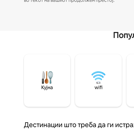
во текот на вашиот продолжен престој.
Попул
Кујна
wifi
Дестинации што треба да ги истр