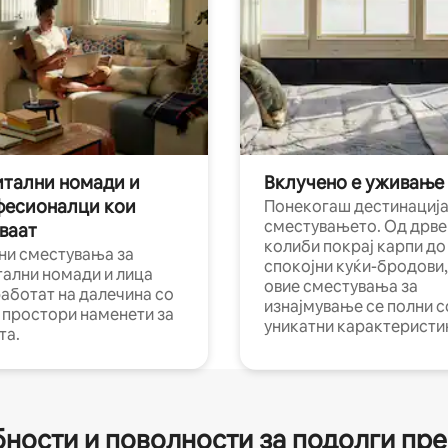
тални номади и
Вклучено е уживање
фесионалци кои
Понекогаш дестинација
сместувањето. Од дрве
ваат
колиби покрај карпи до
ни сместувања за
спокојни куќи-бродови,
тални номади и лица
овие сместувања за
работат на далечина со
изнајмување се полни с
и простори наменети за
уникатни карактеристи
та.
ности и поволности за подолги пр