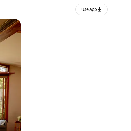
Use app
ње или со лизгање.