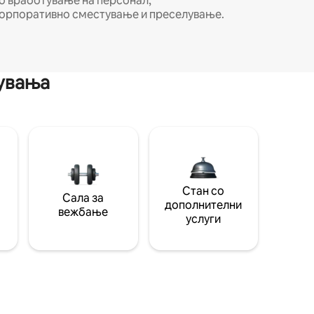
о вработување на персонал,
орпоративно сместување и преселување.
мувања
Стан со
Сала за
дополнителни
вежбање
услуги