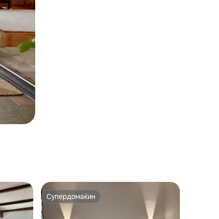
Супердомаќин
Супердомаќин