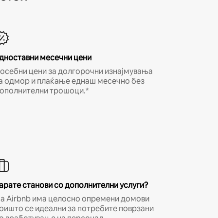
дноставни месечни цени
осебни цени за долгорочни изнајмувања
а одмор и плаќање еднаш месечно без
ополнителни трошоци.*
арате станови со дополнителни услуги?
а Airbnb има целосно опремени домови
оишто се идеални за потребите поврзани