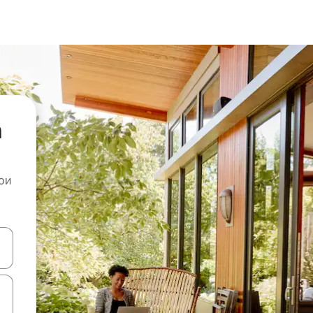
а
ои
копчињата со стрелки нагоре и надолу или истражувајте со допира