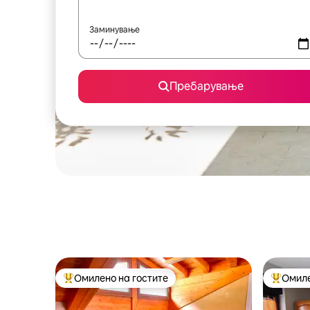
Заминување
Пребарување
Омилено на гостите
Омиле
Меѓу најуспешните „Омилени на гостите“
Меѓу на