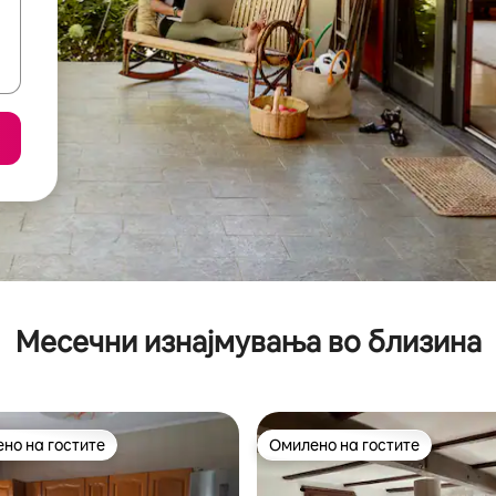
Месечни изнајмувања во близина
но на гостите
Омилено на гостите
јуспешните „Омилени на гостите“
Омилено на гостите