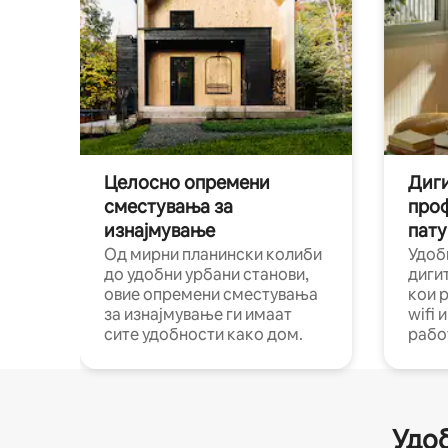
Целосно опремени
Диги
сместувања за
про
изнајмување
пату
Од мирни планински колиби
Удоб
до удобни урбани станови,
диги
овие опремени сместувања
кои 
за изнајмување ги имаат
wifi 
сите удобности како дом.
рабо
Удоб