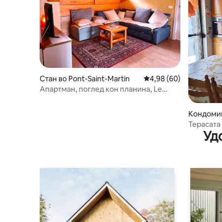
Стан во Pont-Saint-Martin
Просечна оцена: 4,98
4,98 (60)
Апартман, поглед кон планина, Le
PontLys, Aosta Valley
Кондоми
Терасата 
Уд