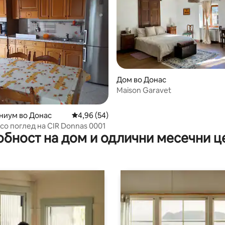
 од 5, 60 рецензии
Дом во Донас
Maison Garavet
ниум во Донас
Просечна оцена: 4,96 од 5, 54 рецензии
4,96 (54)
со поглед на CIR Donnas 0001
обност на дом и одлични месечни ц