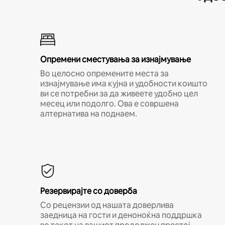
Опремени сместувања за изнајмување
Во целосно опремените места за
изнајмување има кујна и удобности коишто
ви се потребни за да живеете удобно цел
месец или подолго. Ова е совршена
алтернатива на поднаем.
Резервирајте со доверба
Со рецензии од нашата доверлива
заедница на гости и деноноќна поддршка