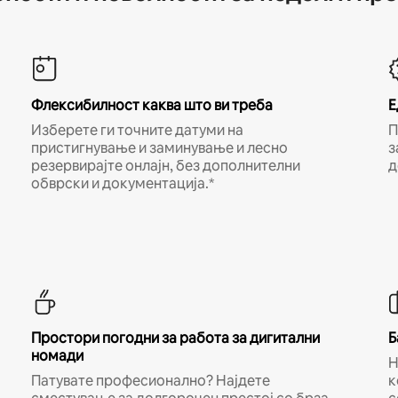
Флексибилност каква што ви треба
Е
Изберете ги точните датуми на
П
пристигнување и заминување и лесно
з
резервирајте онлајн, без дополнителни
д
обврски и документација.*
Простори погодни за работа за дигитални
Б
номади
Н
Патувате професионално? Најдете
к