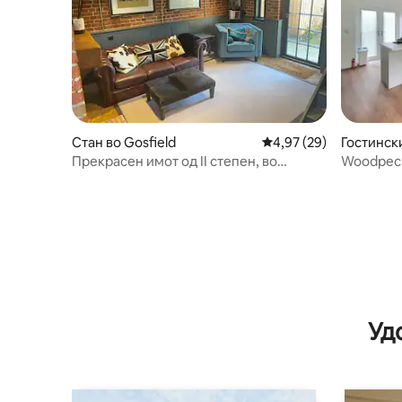
Стан во Gosfield
Просечна оцена: 4,97
4,97 (29)
Гостински
Прекрасен имот од II степен, во
Woodpeckers Приградс
близина на Госфилд Хол
Госфилд
Уд