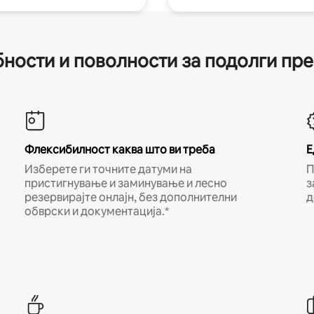
ности и поволности за подолги пр
Флексибилност каква што ви треба
Е
Изберете ги точните датуми на
П
пристигнување и заминување и лесно
з
резервирајте онлајн, без дополнителни
д
обврски и документација.*