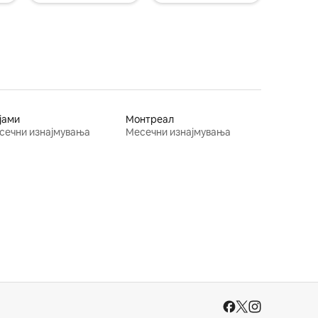
јами
Монтреал
сечни изнајмувања
Месечни изнајмувања