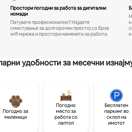
Простори погодни за работа за дигитални
Б
номади
Н
Патувате професионално? Најдете
к
сместување за долгорочен престој со брза
с
wifi мрежа и простори наменети за работа.
к
арни удобности за месечни изнај
Погодно
Бесплатен
Погодно за
место за
паркинг во
миленици
работа со
склоп на
лаптоп
имотот