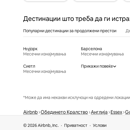
Дестинации што треба да ги истр
Популарни дестинации за продолжени престои
Д
Њујорк
Барселона
Месечни изнајмувања
Месечни изнајмувања
Сиетл
Прикажи повеќе
Месечни изнајмувања
*Може да има некакви исклучоци на одредени локации 
Airbnb
Обединето Кралство
Англија
Essex
Go
© 2026 Airbnb, Inc.
Приватност
Услови