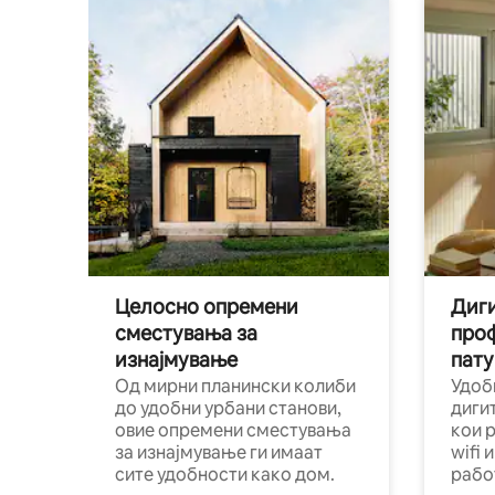
Целосно опремени
Диги
сместувања за
про
изнајмување
пату
Од мирни планински колиби
Удоб
до удобни урбани станови,
диги
овие опремени сместувања
кои 
за изнајмување ги имаат
wifi 
сите удобности како дом.
рабо