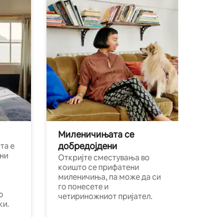
Миленичињата се
добредојдени
та е
ни
Откријте сместувања во
коишто се прифатени
миленичиња, па може да си
го понесете и
о
четириножниот пријател.
ки.