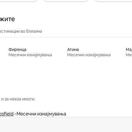
ажите
естинации во близина
Фиренца
Атина
Ма
Месечни изнајмувања
Месечни изнајмувања
Ме
и за некои имоти.
sfield
Месечни изнајмувања