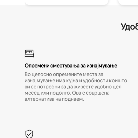
Удоб
Опремени сместувања за изнајмување
Во целосно опремените места за
изнајмување има кујна и удобности коишто
ви се потребни за да живеете удобно цел
месец или подолго. Ова е совршена
алтернатива на поднаем.