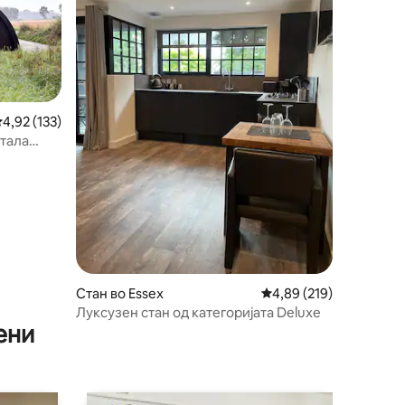
росечна оцена: 4,92 од 5, 133 рецензии
4,92 (133)
тала
Стан во Essex
Просечна оцена: 4,89 
4,89 (219)
Луксузен стан од категоријата Deluxe
ени