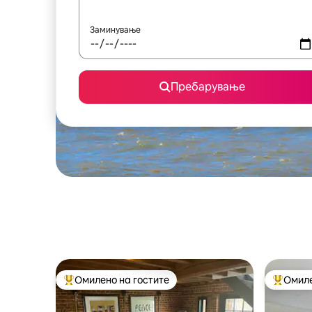
Заминување
Пребарување
Омилено на гостите
Омиле
Меѓу најуспешните „Омилени на гостите“
Меѓу на