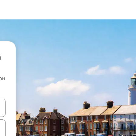
а
ои
копчињата со стрелки нагоре и надолу или истражувајте со допира