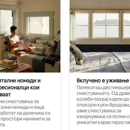
тални номади и
Вклучено е уживање
фесионалци кои
Понекогаш дестинација
сместувањето. Од дрве
ваат
колиби покрај карпи до
ни сместувања за
спокојни куќи-бродови,
тални номади и лица
овие сместувања за
работат на далечина со
изнајмување се полни с
и простори наменети за
уникатни карактеристи
та.