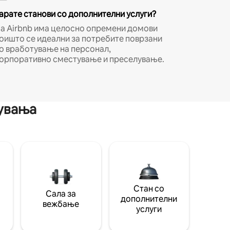
арате станови со дополнителни услуги?
а Airbnb има целосно опремени домови
оишто се идеални за потребите поврзани
о вработување на персонал,
орпоративно сместување и преселување.
мувања
Стан со
Сала за
дополнителни
вежбање
услуги