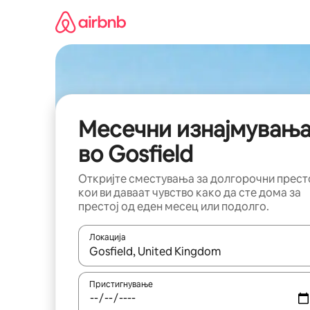
Прескокни
на
содржина
Месечни изнајмувањ
во Gosfield
Откријте сместувања за долгорочни прест
кои ви даваат чувство како да сте дома за
престој од еден месец или подолго.
Локација
Кога резултатите се достапни, движете се со 
Пристигнување