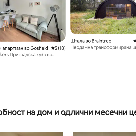
Штала во Braintree
П
Неодамна трансформирана ш
 од 5, 29 рецензии
 апартман во Gosfield
Просечна оцена: 5 од 5, 18 рецензии
5 (18)
Нисен на прекрасна фарма
ка куќа во
обност на дом и одлични месечни ц