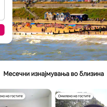
Месечни изнајмувања во близина
но на гостите
Омилено на гостите
јуспешните „Омилени на гостите“
Омилено на гостите