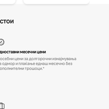
естои
дноставни месечни цени
осебни цени за долгорочни изнајмувања
а одмор и плаќање еднаш месечно без
ополнителни трошоци.*