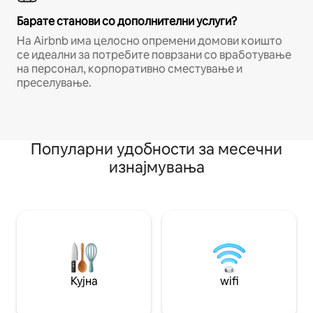
Барате станови со дополнителни услуги?
На Airbnb има целосно опремени домови коишто
се идеални за потребите поврзани со вработување
на персонал, корпоративно сместување и
преселување.
Популарни удобности за месечни
изнајмувања
Кујна
wifi