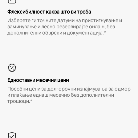
Флексибилност каква што ви треба
Изберете ги точните датуми на пристигнување и
заминување и лесно резервирајте онлајн, без
дополнителни обврски и документација.*
Едноставни месечни цени
Посебни цени за долгорочни изнајмувања за одмор
и плаќање еднаш месечно без дополнителни
трошоци.*