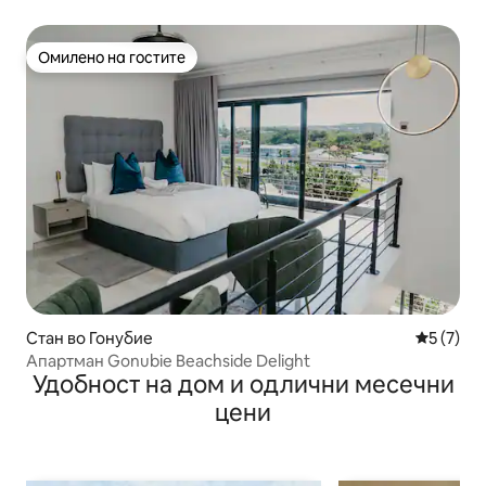
Омилено на гостите
Омилено на гостите
Стан во Гонубие
Просечна
5 (7)
Апартман Gonubie Beachside Delight
Удобност на дом и одлични месечни
цени