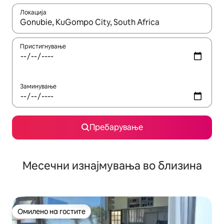
Локација
Кога резултатите се достапни, движете се со копчињата со 
Пристигнување
Заминување
Пребарување
Месечни изнајмувања во близина
Омилено на гостите
Омилено на гостите