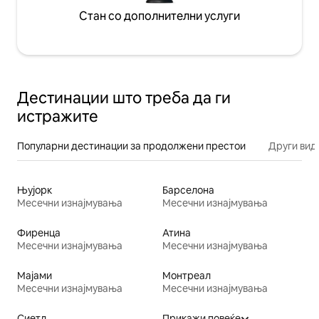
Стан со дополнителни услуги
Дестинации што треба да ги
истражите
Популарни дестинации за продолжени престои
Други вид
Њујорк
Барселона
Месечни изнајмувања
Месечни изнајмувања
Фиренца
Атина
Месечни изнајмувања
Месечни изнајмувања
Мајами
Монтреал
Месечни изнајмувања
Месечни изнајмувања
Сиетл
Прикажи повеќе