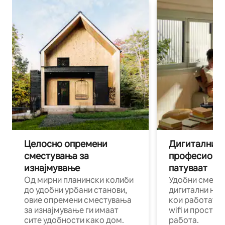
Целосно опремени
Дигитални н
сместувања за
професиона
изнајмување
патуваат
Од мирни планински колиби
Удобни смест
до удобни урбани станови,
дигитални ном
овие опремени сместувања
кои работат н
за изнајмување ги имаат
wifi и простор
сите удобности како дом.
работа.