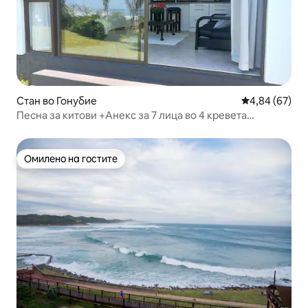
Стан во Гонубие
Просечна оце
4,84 (67)
Песна за китови +Анекс за 7 лица во 4 кревета
самопослужување
Омилено на гостите
Омилено на гостите