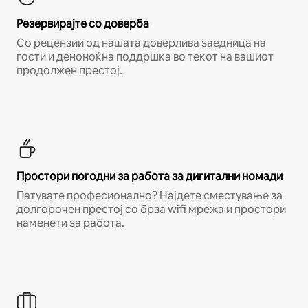
Резервирајте со доверба
Со рецензии од нашата доверлива заедница на
гости и деноноќна поддршка во текот на вашиот
продолжен престој.
Простори погодни за работа за дигитални номади
Патувате професионално? Најдете сместување за
долгорочен престој со брза wifi мрежа и простори
наменети за работа.