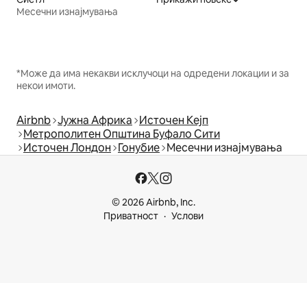
Месечни изнајмувања
*Може да има некакви исклучоци на одредени локации и за
некои имоти.
Airbnb
Јужна Африка
Источен Кејп
Метрополитен Општина Буфало Сити
Источен Лондон
Гонубие
Месечни изнајмувања
© 2026 Airbnb, Inc.
Приватност
Услови