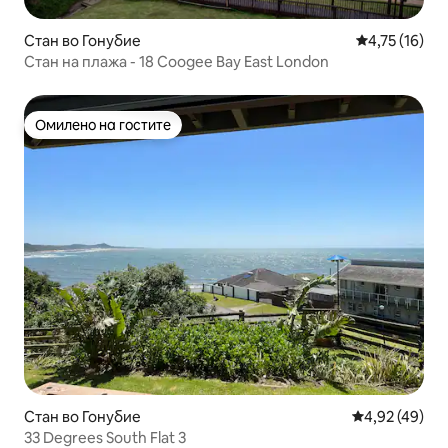
Стан во Гонубие
Просечна оце
4,75 (16)
Стан на плажа - 18 Coogee Bay East London
Омилено на гостите
Омилено на гостите
Стан во Гонубие
Просечна оце
4,92 (49)
33 Degrees South Flat 3