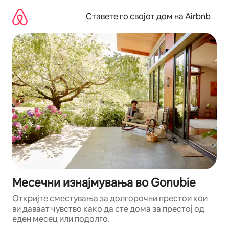
Прескокни
на
Ставете го својот дом на Airbnb
содржина
Месечни изнајмувања во Gonubie
Откријте сместувања за долгорочни престои кои
ви даваат чувство како да сте дома за престој од
еден месец или подолго.