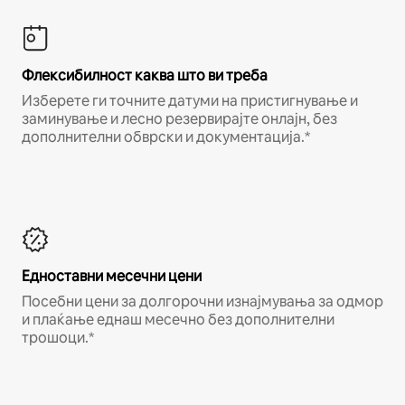
Флексибилност каква што ви треба
Изберете ги точните датуми на пристигнување и
заминување и лесно резервирајте онлајн, без
дополнителни обврски и документација.*
Едноставни месечни цени
Посебни цени за долгорочни изнајмувања за одмор
и плаќање еднаш месечно без дополнителни
трошоци.*