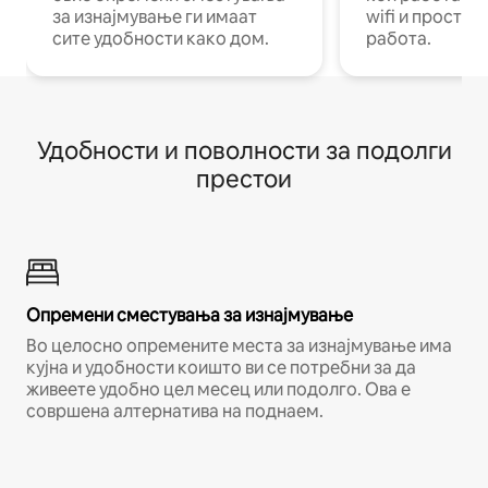
за изнајмување ги имаат
wifi и простор
сите удобности како дом.
работа.
Удобности и поволности за подолги
престои
Опремени сместувања за изнајмување
Во целосно опремените места за изнајмување има
кујна и удобности коишто ви се потребни за да
живеете удобно цел месец или подолго. Ова е
совршена алтернатива на поднаем.