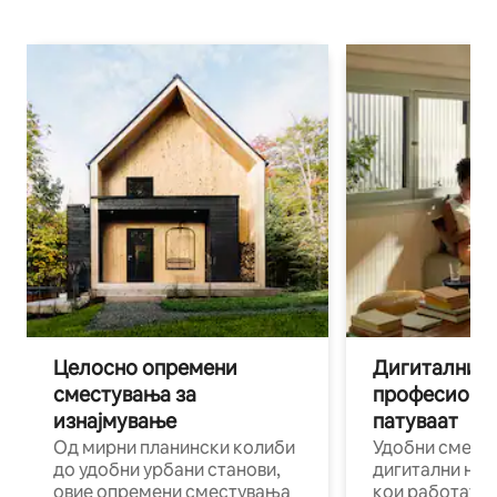
Целосно опремени
Дигитални н
сместувања за
професиона
изнајмување
патуваат
Од мирни планински колиби
Удобни смест
до удобни урбани станови,
дигитални ном
овие опремени сместувања
кои работат н