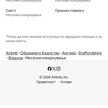
Месечни изнајмувања
Месечни изнајмувања
Сиетл
Прикажи повеќе
Месечни изнајмувања
*Може да има некакви исклучоци на одредени локации и за
некои имоти.
Airbnb
Обединето Кралство
Англија
Staffordshire
Фрадли
Месечни изнајмувања
© 2026 Airbnb, Inc.
Приватност
Услови