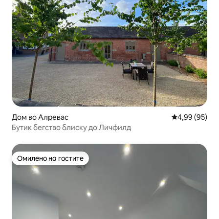
Дом во Алревас
Просечна оце
4,99 (95)
Бутик бегство блиску до Личфилд
Омилено на гостите
Омилено на гостите