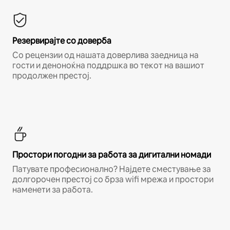
Резервирајте со доверба
Со рецензии од нашата доверлива заедница на
гости и деноноќна поддршка во текот на вашиот
продолжен престој.
Простори погодни за работа за дигитални номади
Патувате професионално? Најдете сместување за
долгорочен престој со брза wifi мрежа и простори
наменети за работа.