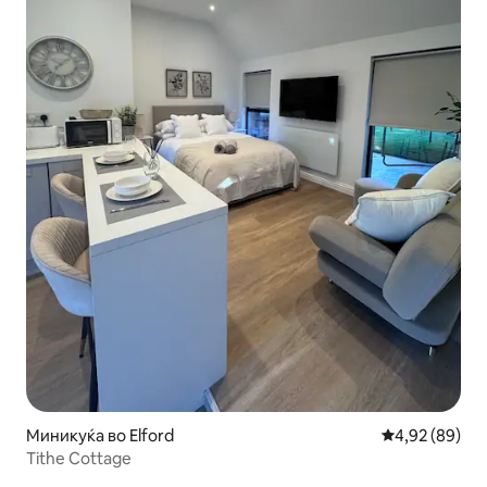
Миникуќа во Elford
Просечна оце
4,92 (89)
Tithe Cottage