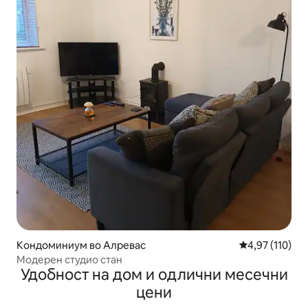
Кондоминиум во Алревас
Просечна оцен
4,97 (110)
Модерен студио стан
Удобност на дом и одлични месечни
цени