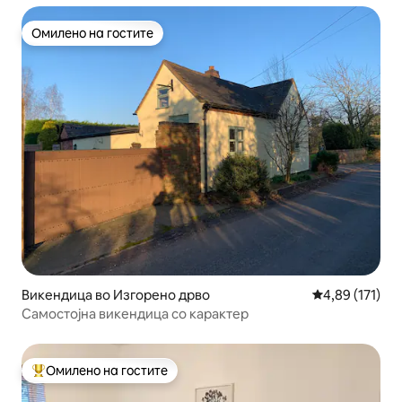
Омилено на гостите
Омилено на гостите
Викендица во Изгорено дрво
Просечна оцен
4,89 (171)
Самостојна викендица со карактер
Омилено на гостите
Меѓу најуспешните „Омилени на гостите“