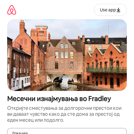
Прескокни
на
Use app
содржина
Месечни изнајмувања во Fradley
Откријте сместувања за долгорочни престои кои
ви даваат чувство како да сте дома за престој од
еден месец или подолго.
Локација