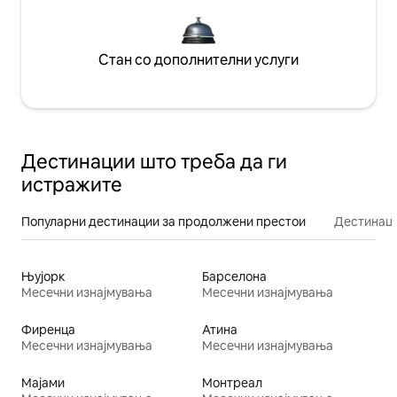
Стан со дополнителни услуги
Дестинации што треба да ги
истражите
Популарни дестинации за продолжени престои
Дестинаци
Њујорк
Барселона
Месечни изнајмувања
Месечни изнајмувања
Фиренца
Атина
Месечни изнајмувања
Месечни изнајмувања
Мајами
Монтреал