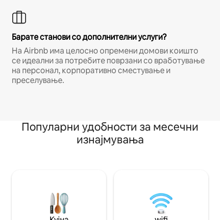
Барате станови со дополнителни услуги?
На Airbnb има целосно опремени домови коишто
се идеални за потребите поврзани со вработување
на персонал, корпоративно сместување и
преселување.
Популарни удобности за месечни
изнајмувања
Кујна
wifi