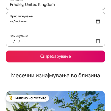
Кога резултатите се достапни, движете се со копчињата со 
Пристигнување
Заминување
Пребарување
Месечни изнајмувања во близина
Омилено на гостите
Меѓу најуспешните „Омилени на гостите“