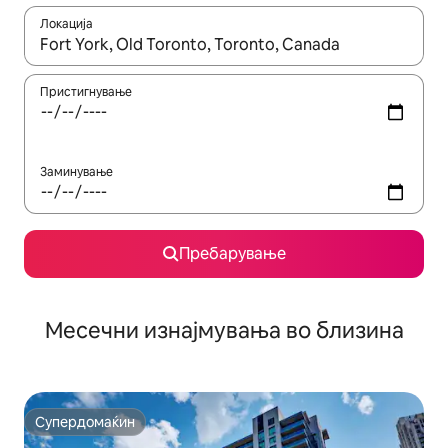
Локација
Кога резултатите се достапни, движете се со копчињата со 
Пристигнување
Заминување
Пребарување
Месечни изнајмувања во близина
Супердомаќин
Супердомаќин