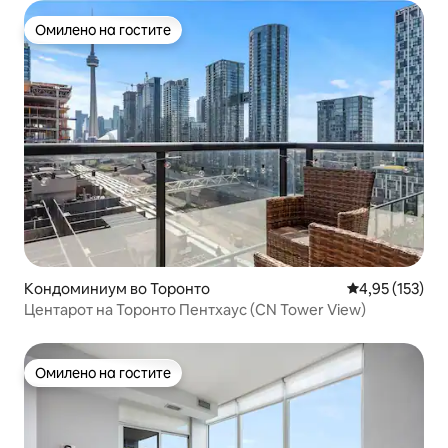
Омилено на гостите
Омилено на гостите
Кондоминиум во Торонто
Просечна оцен
4,95 (153)
Центарот на Торонто Пентхаус (CN Tower View)
Омилено на гостите
Омилено на гостите