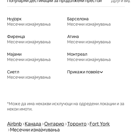
Популарни дестинации за продолжени престои
Други вид
Њујорк
Барселона
Месечни изнајмувања
Месечни изнајмувања
Фиренца
Атина
Месечни изнајмувања
Месечни изнајмувања
Мајами
Монтреал
Месечни изнајмувања
Месечни изнајмувања
Сиетл
Прикажи повеќе
Месечни изнајмувања
*Може да има некакви исклучоци на одредени локации и за
некои имоти.
Airbnb
Канада
Онтарио
Торонто
Fort York
Месечни изнајмувања