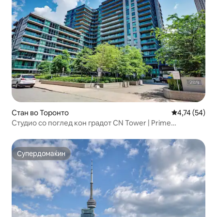
Стан во Торонто
Просечна оце
4,74 (54)
Студио со поглед кон градот CN Tower | Prime
Waterfront
Супердомаќин
Супердомаќин