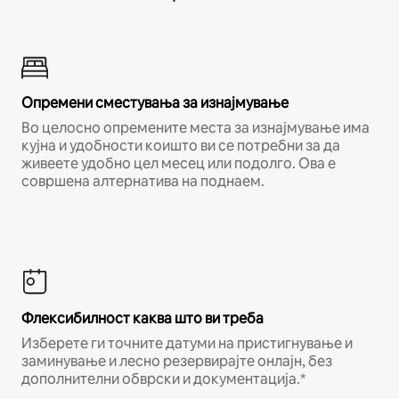
Опремени сместувања за изнајмување
Во целосно опремените места за изнајмување има
кујна и удобности коишто ви се потребни за да
живеете удобно цел месец или подолго. Ова е
совршена алтернатива на поднаем.
Флексибилност каква што ви треба
Изберете ги точните датуми на пристигнување и
заминување и лесно резервирајте онлајн, без
дополнителни обврски и документација.*