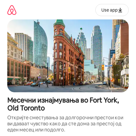
Прескокни
на
Use app
содржина
Месечни изнајмувања во Fort York,
Old Toronto
Откријте сместувања за долгорочни престои кои
ви даваат чувство како да сте дома за престој од
еден месец или подолго.