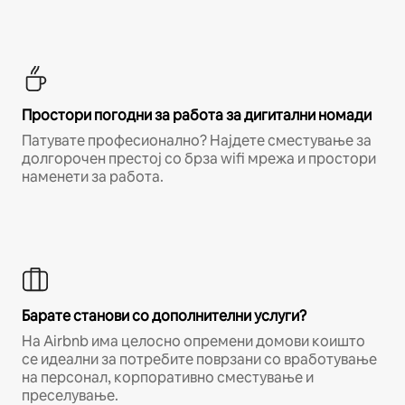
Простори погодни за работа за дигитални номади
Патувате професионално? Најдете сместување за
долгорочен престој со брза wifi мрежа и простори
наменети за работа.
Барате станови со дополнителни услуги?
На Airbnb има целосно опремени домови коишто
се идеални за потребите поврзани со вработување
на персонал, корпоративно сместување и
преселување.