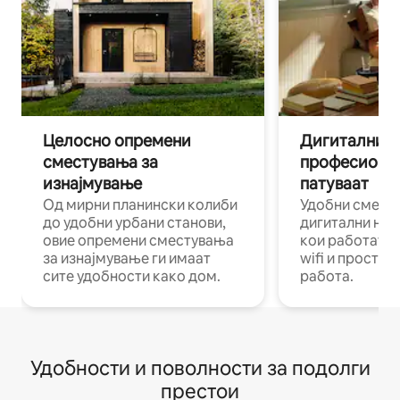
Целосно опремени
Дигитални н
сместувања за
професиона
изнајмување
патуваат
Од мирни планински колиби
Удобни смест
до удобни урбани станови,
дигитални ном
овие опремени сместувања
кои работат н
за изнајмување ги имаат
wifi и простор
сите удобности како дом.
работа.
Удобности и поволности за подолги
престои