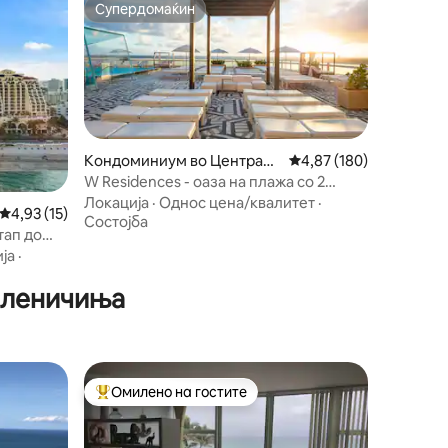
Супердомаќин
Супердомаќин
Кондоминиум во Централн
Просечна оцена: 4,87 
4,87 (180)
а плажа
W Residences - оаза на плажа со 2
спални соби
Локација
·
Однос цена/квалитет
·
Просечна оцена: 4,93 од 5, 15 рецензии
4,93 (15)
Состојба
тап до
 вежбање
ја
·
иленичиња
Омилено на гостите
на гостите“
Меѓу најуспешните „Омилени на гостите“