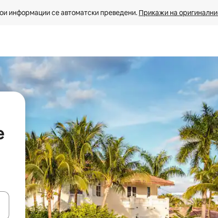
ои информации се автоматски преведени. 
Прикажи на оригиналнио
е
копчињата со стрелки нагоре и надолу или истражувајте со допира