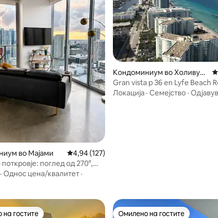
од 5, 165 рецензии
Кондоминиум во Холивуд
П
Бич
Gran vista p 36 en Lyfe Beach R
Residences
Локација
·
Семејство
·
Одјаву
иум во Мајами
Просечна оцена: 4,94 од 5, 127 рецензии
4,94 (127)
поткровје: поглед од 270°,
 покрив, паркинг
·
Однос цена/квалитет
·
 на гостите
Омилено на гостите
 на гостите
Омилено на гостите