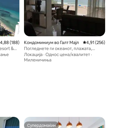
росечна оцена: 4,88 од 5, 188 рецензии
4,88 (188)
Кондоминиум во Галт Мајл
Просечна оцена: 4,91 
4,91 (256)
esort &
Погледнете ги океанот, плажата,
базенот и колибата Тики од вашата
вање
Локација
·
Однос цена/квалитет
·
перница
Миленичиња
Супердомаќин
Супердомаќин