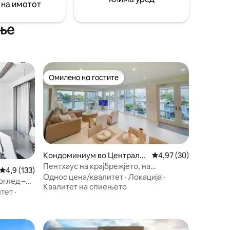
 на имотот
а.
дена е БЕСПЛАТНО.
ње
Омилено на гостите
на гостите“
Омилено на гостите
Кондоминиум во Централн
Просечна оцена: 4,97
4,97 (30)
а плажа
Пентхаус на крајбрежјето, на
Просечна оцена: 4,9 од 5, 133 рецензии
4,9 (133)
пешачење од плажата!
Однос цена/квалитет
·
Локација
·
оглед –
Квалитет на спиењето
 – без
итет
·
то