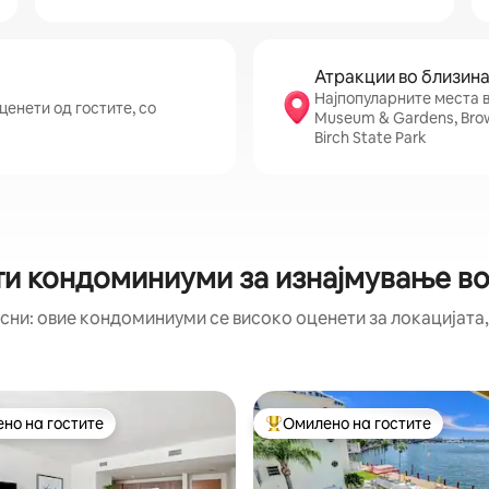
Атракции во близин
Најпопуларните места в
енети од гостите, со
Museum & Gardens, Browa
Birch State Park
и кондоминиуми за изнајмување в
сни: овие кондоминиуми се високо оценети за локацијата,
но на гостите
Омилено на гостите
јуспешните „Омилени на гостите“
Меѓу најуспешните „Омилени 