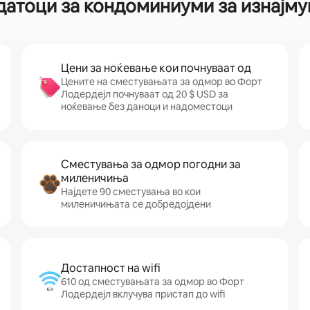
датоци за кондоминиуми за изнајм
Цени за ноќевање кои почнуваат од
Цените на сместувањата за одмор во Форт
Лодердејл почнуваат од 20 $ USD за
ноќевање без даноци и надоместоци
Сместувања за одмор погодни за
миленичиња
Најдете 90 сместувања во кои
миленичињата се добредојдени
Достапност на wifi
610 од сместувањата за одмор во Форт
Лодердејл вклучува пристап до wifi