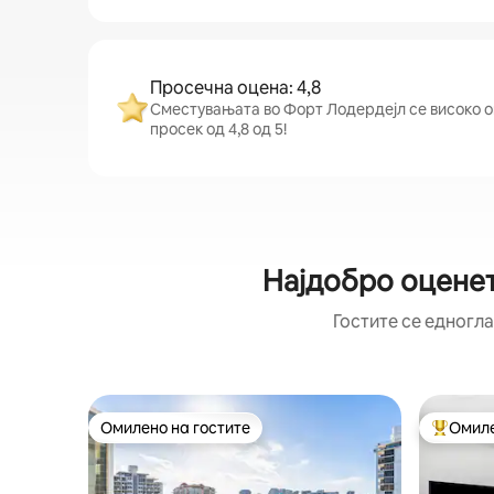
Просечна оцена: 4,8
Сместувањата во Форт Лодердејл се високо оц
просек од 4,8 од 5!
Најдобро оценет
Гостите се едногла
Омилено на гостите
Омиле
Омилено на гостите
Меѓу на