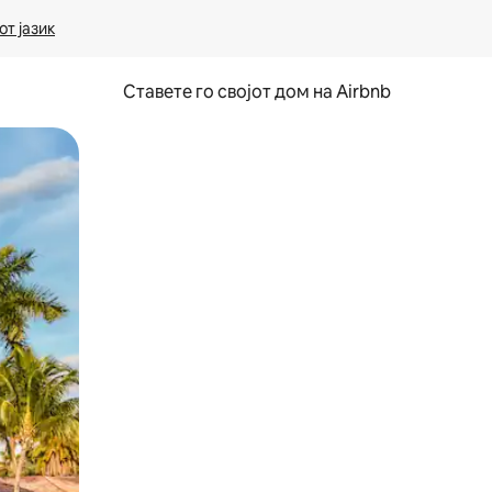
т јазик
Ставете го својот дом на Airbnb
ње или со лизгање.