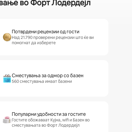
ување во Форт Лодердејл
Потврдени рецензии од гости
Над 21.790 проверени рецензии што ќе ви
помогнат да изберете
Сместувања за одмор со базен
560 сместувања имаат базени
Популарни удобности за гостите
Гостите обожаваат Кујна, wifi и Базен во
сместувањата во Форт Лодердејл