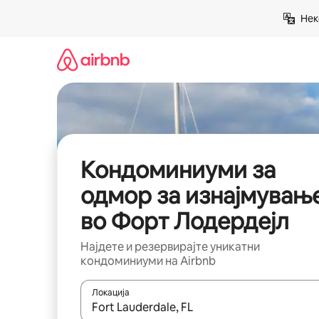
Прескокни
Нек
на
содржина
Кондоминиуми за
одмор за изнајмувањ
во Форт Лодердејл
Најдете и резервирајте уникатни
кондоминиуми на Airbnb
Локација
Кога резултатите се достапни, движете се со 