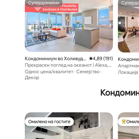
Супердомаќин
Суперд
Супердомаќин
Суперд
Кондоминиум во Холивуд Б
Просечна оцена: 4,89 
4,89 (191)
Кондомин
ич
ич
Прекрасен поглед на океанот | Alexa,
Апартман
SmartTV, 100Mbps
кревет (ш
Однос цена/квалитет
·
Семејство
·
Локација
кујна | За
Декор
Кондомин
Омилено на гостите
Омиле
Омилено на гостите
Меѓу на