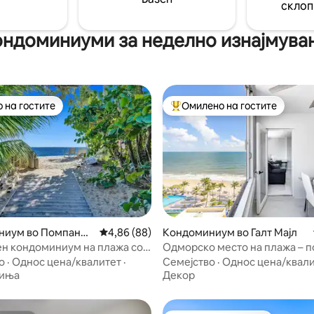
 слична на спа, модерна кујна
склоп
забави, пушење и миленичињ
н поплочен двор.
ондоминиуми за неделно изнајмува
 на гостите
Омилено на гостите
 на гостите
Меѓу најуспешните „Омилени 
ниум во Помпано-
Просечна оцена: 4,86 од 5, 88 рецензии
4,86 (88)
Кондоминиум во Галт Мајл
од 5, 261 рецензии
н кондоминиум на плажа со
Одморско место на плажа – п
ални соби, бесплатен паркинг
голем базен – поплочен двор
о
·
Однос цена/квалитет
·
Семејство
·
Однос цена/квал
надоместок за одморско мес
иња
Декор