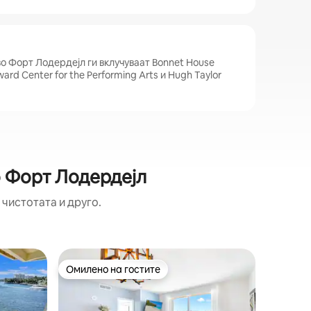
а
о Форт Лодердејл ги вклучуваат Bonnet House
rd Center for the Performing Arts и Hugh Taylor
о Форт Лодердејл
 чистотата и друго.
Кондоми
Омилено на гостите
Омил
на гостите“
Омилено на гостите
Меѓу на
Бич
Lyfe Res
Bedroo
Луксузе
семејств