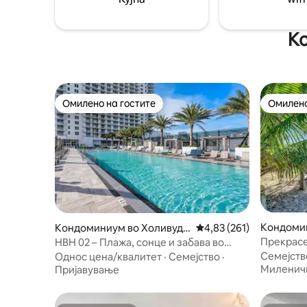
има бања
југозападна Флорида.
и огроме
К
Омилено на гостите
Омилено
Омилено на гостите
Омилено
Кондоми
Кондоминиум во Холивуд
Просечна оцена: 4,83 
4,83 (261)
Бич
Бич
Прекрасе
HBH 02 – Плажа, сонце и забава во
над 2 сп
Холивуд, Флорида
Семејств
Однос цена/квалитет
·
Семејство
·
и WI-FI
Миленич
Пријавување