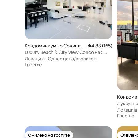
Кондоминиум во Соништа
Просечна оцена: 4,88 
4,88 (165)
Ајлс Бич
Luxury Beach & City View Condo на 5
минути пешачење до плажа
Локација
·
Однос цена/квалитет
·
Греење
Кондомин
Луксузно 
базен на
Локација
Греење
Омилено на гостите
Омилено
Омилено на гостите
Омилено