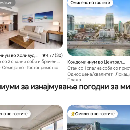
омаќин
Омилено на гостите
омаќин
Омилено на гостите
од 5, 191 рецензии
иум во Холивуд Б
Просечна оцена: 4,77 од 5, 30 рецензии
4,77 (30)
 со 2 спални соби и брачен
Кондоминиум во Централна
ирок 180 – 200 см) | Целосна
·
Семејство
·
Гостопримство
плажа
Стан со 1 спална соба со прис
 6 лица
хидромасажна када и сала за
Однос цена/квалитет
·
Локаци
Плажа
иуми за изнајмување погодни за м
но на гостите
Омилено на гостите
јуспешните „Омилени на гостите“
Меѓу најуспешните „Омилени 