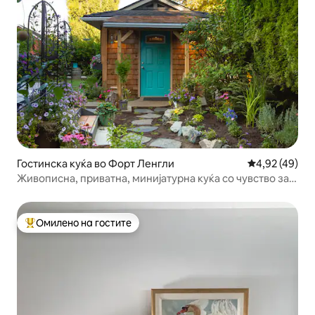
Гостинска куќа во Форт Ленгли
Просечна оце
4,92 (49)
Живописна, приватна, минијатурна куќа со чувство за
село.
Омилено на гостите
Меѓу најуспешните „Омилени на гостите“