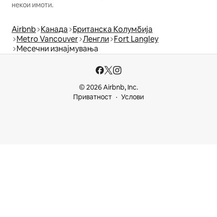
некои имоти.
Airbnb
Канада
Британска Колумбија
Metro Vancouver
Ленгли
Fort Langley
Месечни изнајмувања
© 2026 Airbnb, Inc.
Приватност
Услови