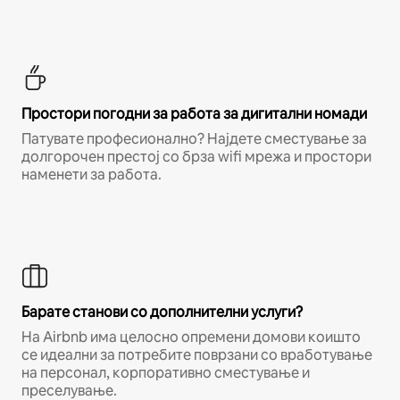
Простори погодни за работа за дигитални номади
Патувате професионално? Најдете сместување за
долгорочен престој со брза wifi мрежа и простори
наменети за работа.
Барате станови со дополнителни услуги?
На Airbnb има целосно опремени домови коишто
се идеални за потребите поврзани со вработување
на персонал, корпоративно сместување и
преселување.