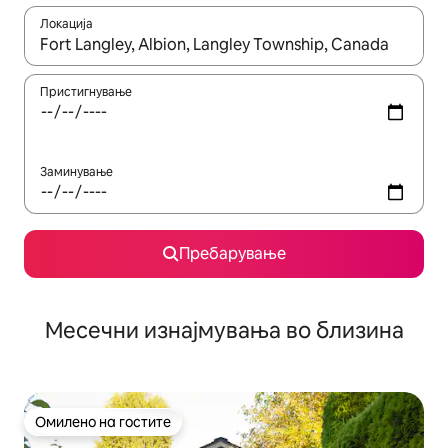
Локација
Кога резултатите се достапни, движете се со копчињата со 
Пристигнување
Заминување
Пребарување
Месечни изнајмувања во близина
Омилено на гостите
Омилено на гостите