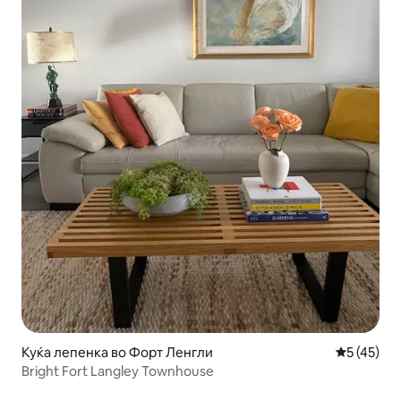
Куќа лепенка во Форт Ленгли
Просечна 
5 (45)
Bright Fort Langley Townhouse