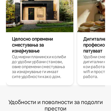
Целосно опремени
Дигитални н
сместувања за
професиона
изнајмување
патуваат
Од мирни планински колиби
Удобни смест
до удобни урбани станови,
дигитални ном
овие опремени сместувања
кои работат н
за изнајмување ги имаат
wifi и простор
сите удобности како дом.
работа.
Удобности и поволности за подолги
престои