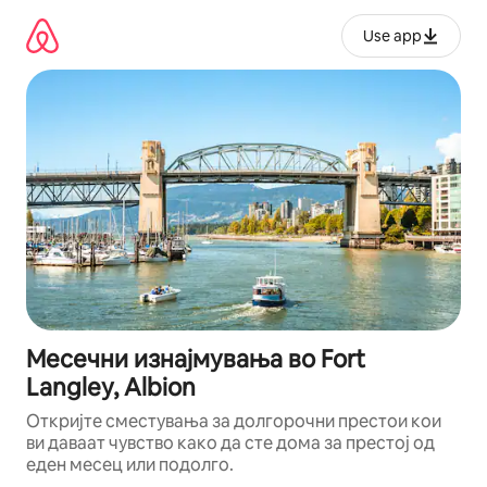
Прескокни
на
Use app
содржина
Месечни изнајмувања во Fort
Langley, Albion
Откријте сместувања за долгорочни престои кои
ви даваат чувство како да сте дома за престој од
еден месец или подолго.