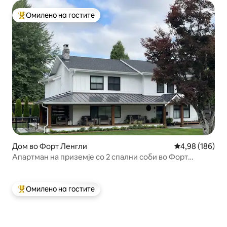
Омилено на гостите
Меѓу најуспешните „Омилени на гостите“
Дом во Форт Ленгли
Просечна оцен
4,98 (186)
Апартман на приземје со 2 спални соби во Форт
Ленгли
Омилено на гостите
Меѓу најуспешните „Омилени на гостите“