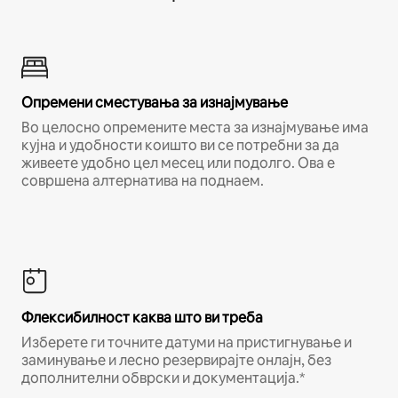
Опремени сместувања за изнајмување
Во целосно опремените места за изнајмување има
кујна и удобности коишто ви се потребни за да
живеете удобно цел месец или подолго. Ова е
совршена алтернатива на поднаем.
Флексибилност каква што ви треба
Изберете ги точните датуми на пристигнување и
заминување и лесно резервирајте онлајн, без
дополнителни обврски и документација.*