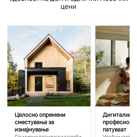
цени
Целосно опремени
Дигитални н
сместувања за
професиона
изнајмување
патуваат
Од мирни планински колиби
Удобни смест