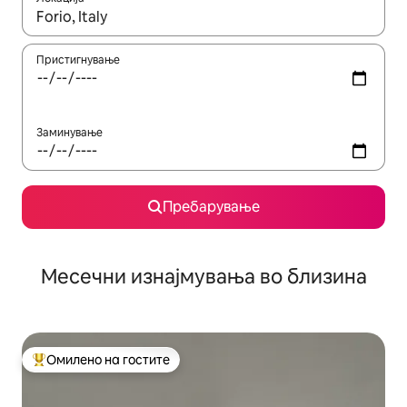
Кога резултатите се достапни, движете се со копчињата со 
Пристигнување
Заминување
Пребарување
Месечни изнајмувања во близина
Омилено на гостите
Меѓу најуспешните „Омилени на гостите“