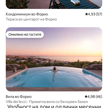
Кондоминиум во Форио
Просечна оце
4,93 (57)
Тераса во центарот на Форио
Омилено на гостите
Омилено на гостите
Вила во Форио
Просечна оце
4,98 (46)
Villa dei lecci - Приватна вила со бескраен базен
Удобност на дом и одлични месечни