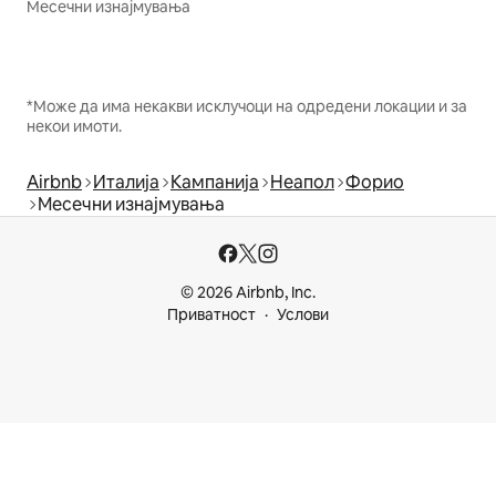
Месечни изнајмувања
*Може да има некакви исклучоци на одредени локации и за
некои имоти.
Airbnb
Италија
Кампанија
Неапол
Форио
Месечни изнајмувања
© 2026 Airbnb, Inc.
Приватност
Услови