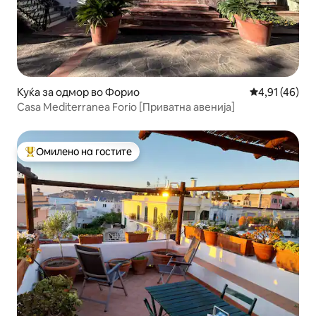
Куќа за одмор во Форио
Просечна оце
4,91 (46)
Casa Mediterranea Forio [Приватна авенија]
Омилено на гостите
Меѓу најуспешните „Омилени на гостите“