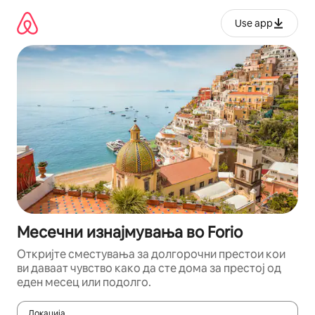
Прескокни
на
Use app
содржина
Месечни изнајмувања во Forio
Откријте сместувања за долгорочни престои кои
ви даваат чувство како да сте дома за престој од
еден месец или подолго.
Локација