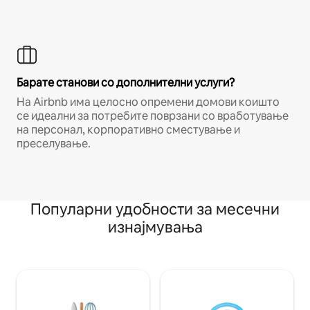
Барате станови со дополнителни услуги?
На Airbnb има целосно опремени домови коишто
се идеални за потребите поврзани со вработување
на персонал, корпоративно сместување и
преселување.
Популарни удобности за месечни
изнајмувања