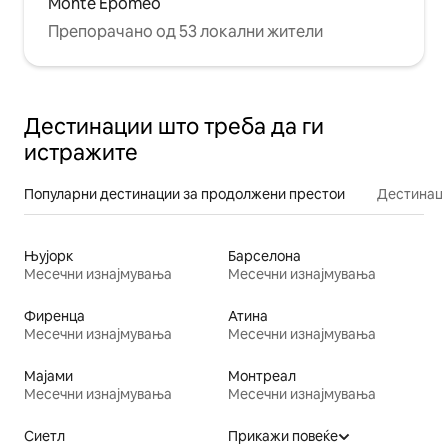
Monte Epomeo
Препорачано од 53 локални жители
Дестинации што треба да ги
истражите
Популарни дестинации за продолжени престои
Дестинаци
Њујорк
Барселона
Месечни изнајмувања
Месечни изнајмувања
Фиренца
Атина
Месечни изнајмувања
Месечни изнајмувања
Мајами
Монтреал
Месечни изнајмувања
Месечни изнајмувања
Сиетл
Прикажи повеќе