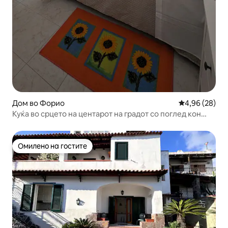
Дом во Форио
Просечна оце
4,96 (28)
Куќа во срцето на центарот на градот со поглед кон
морето
Омилено на гостите
Омилено на гостите