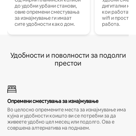
до удобни урбани станови,
дигитални ном
овие опремени сместувања
кои работат н
за изнајмување ги имаат
wifi и простор
сите удобности како дом.
работа.
Удобности и поволности за подолги
престои
Опремени сместувања за изнајмување
Во целосно опремените места за изнајмување има
кујна и удобности коишто ви се потребни за да
живеете удобно цел месец или подолго. Ова е
совршена алтернатива на поднаем.