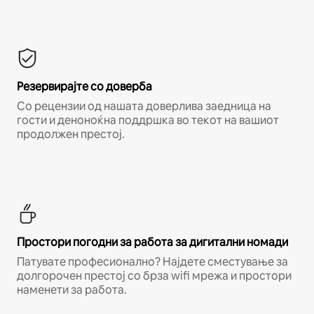
Резервирајте со доверба
Со рецензии од нашата доверлива заедница на
гости и деноноќна поддршка во текот на вашиот
продолжен престој.
Простори погодни за работа за дигитални номади
Патувате професионално? Најдете сместување за
долгорочен престој со брза wifi мрежа и простори
наменети за работа.