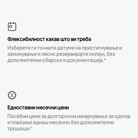
Флексибилност каква што ви треба
Изберете ги точните датуми на пристигнување и
заминување и лесно резервирајте онлајн, без
дополнителни обврски и документација.*
Едноставни месечни цени
Посебни цени за долгорочни изнајмувања за одмор
и плаќање еднаш месечно без дополнителни
трошоци.*