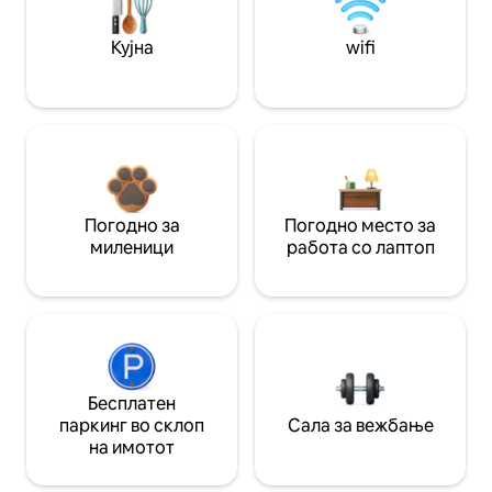
Кујна
wifi
Погодно за
Погодно место за
миленици
работа со лаптоп
Бесплатен
паркинг во склоп
Сала за вежбање
на имотот