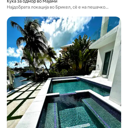
Куќа за одмор во Мајами
Најдобрата локација во Брикел, сѐ е на пешачко
растојание