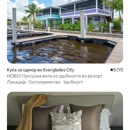
Куќа за одмор во Everglades City
Просечна 
5 (11)
НОВО! Луксузна вила со удобности во резорт
Локација
·
Гостопримство
·
Удобност