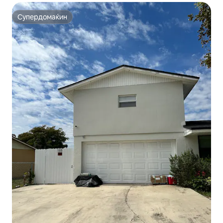
Супердомаќин
Супердомаќин