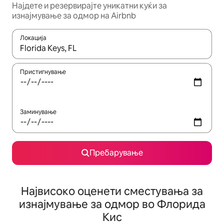
Најдете и резервирајте уникатни куќи за
изнајмување за одмор на Airbnb
Локација
Кога резултатите се достапни, движете се со копчињата со 
Пристигнување
Заминување
Пребарување
Највисоко оценети сместувања за
изнајмување за одмор во Флорида
Кис