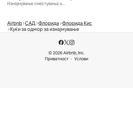
Изнајмување сместувања за одмор
Airbnb
САД
Флорида
Флорида Кис
Куќи за одмор за изнајмување
© 2026 Airbnb, Inc.
Приватност
Услови