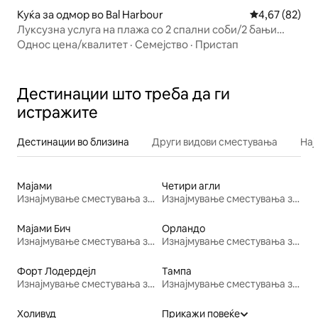
Куќа за одмор во Bal Harbour
Просечна оце
4,67 (82)
Луксузна услуга на плажа со 2 спални соби/2 бањи
(1700 КВАДРАТНИ СТАПКИ)
Однос цена/квалитет
·
Семејство
·
Пристап
Дестинации што треба да ги
истражите
Дестинации во близина
Други видови сместувања
Нај
Мајами
Четири агли
Изнајмување сместувања за одмор
Изнајмување сместувања за одмор
Мајами Бич
Орландо
Изнајмување сместувања за одмор
Изнајмување сместувања за одмор
Форт Лодердејл
Тампа
Изнајмување сместувања за одмор
Изнајмување сместувања за одмор
Холивуд
Прикажи повеќе