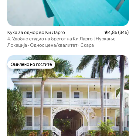
Куќа за одмор во Ки Ларго
Просечна оцен
4,85 (345)
4. Удобно студио на брегот на Ки Ларго | Нуркање
Локација
·
Однос цена/квалитет
·
Скара
Омилено на гостите
Омилено на гостите