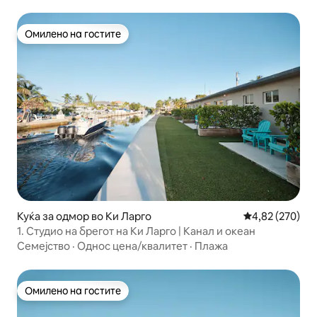
Омилено на гостите
Омилено на гостите
Куќа за одмор во Ки Ларго
Просечна оцен
4,82 (270)
1. Студио на брегот на Ки Ларго | Канал и океан
Семејство
·
Однос цена/квалитет
·
Плажа
Омилено на гостите
Омилено на гостите