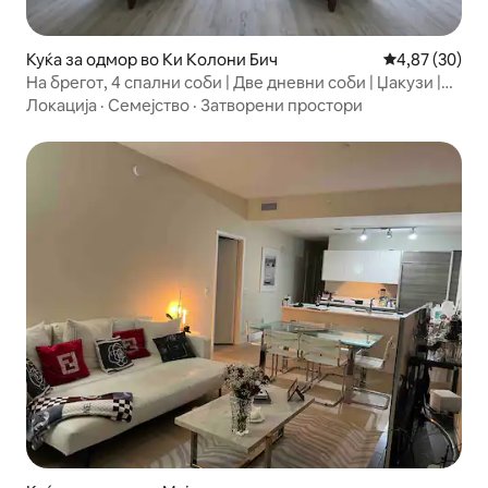
Куќа за одмор во Ки Колони Бич
Просечна оце
4,87 (30)
На брегот, 4 спални соби | Две дневни соби | Џакузи |
Пристаниште
Локација
·
Семејство
·
Затворени простори