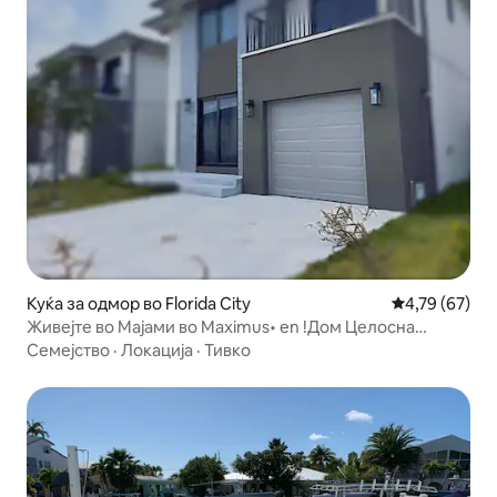
Куќа за одмор во Florida City
Просечна оце
4,79 (67)
Живејте во Мајами во Maximus• en !Дом Целосна
релаксација.!
Семејство
·
Локација
·
Тивко