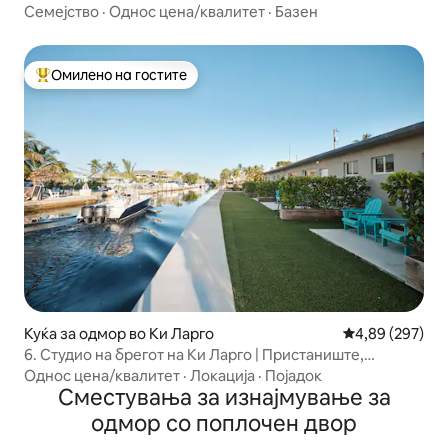
Семејство
·
Однос цена/квалитет
·
Базен
Омилено на гостите
Меѓу најуспешните „Омилени на гостите“
Куќа за одмор во Ки Ларго
Просечна оцен
4,89 (297)
6. Студио на брегот на Ки Ларго | Пристаниште,
нуркање со маска и цевка
Однос цена/квалитет
·
Локација
·
Појадок
Сместувања за изнајмување за
одмор со поплочен двор