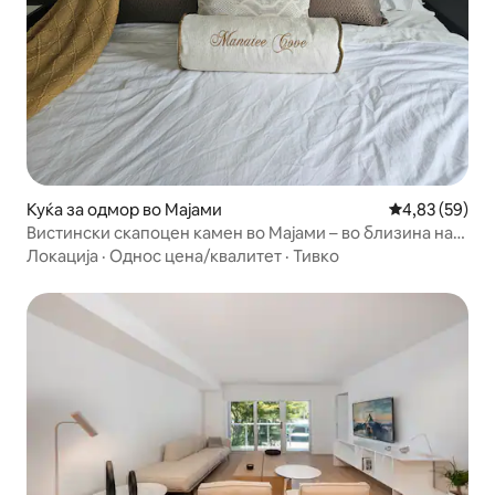
Куќа за одмор во Мајами
Просечна оце
4,83 (59)
Вистински скапоцен камен во Мајами – во близина на
плажи, приватен паркинг
Локација
·
Однос цена/квалитет
·
Тивко