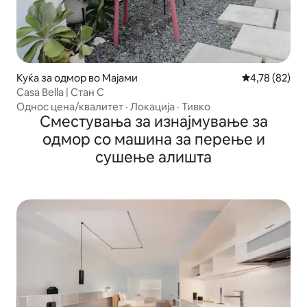
Куќа за одмор во Мајами
Просечна оце
4,78 (82)
Casa Bella | Стан C
Однос цена/квалитет
·
Локација
·
Тивко
Сместувања за изнајмување за
одмор со машина за перење и
сушење алишта