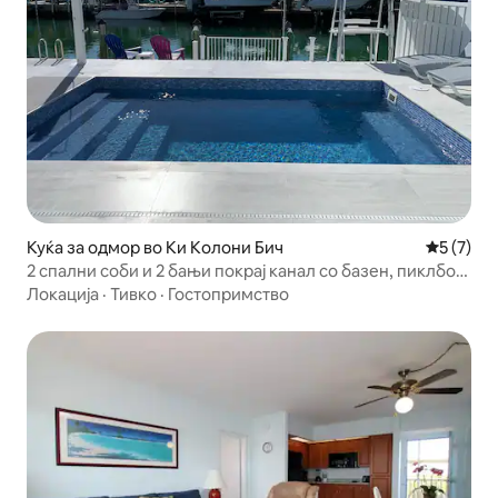
Куќа за одмор во Ки Колони Бич
Просечна
5 (7)
2 спални соби и 2 бањи покрај канал со базен, пиклбол,
голф
Локација
·
Тивко
·
Гостопримство