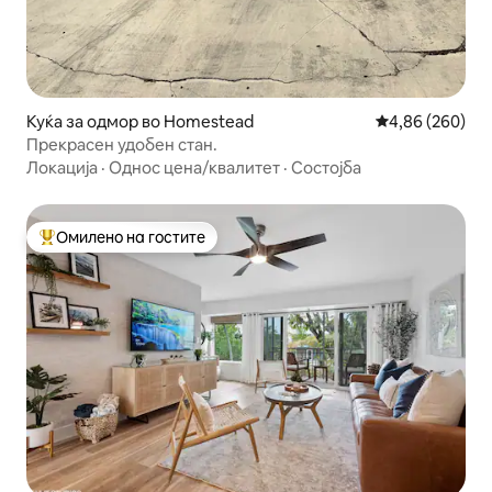
Куќа за одмор во Homestead
Просечна оцена
4,86 (260)
Прекрасен удобен стан.
Локација
·
Однос цена/квалитет
·
Состојба
Омилено на гостите
Меѓу најуспешните „Омилени на гостите“