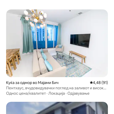
Куќа за одмор во Мајами Бич
Просечна оце
4,48 (91)
Пентхаус, вчудовидувачки поглед на заливот и високи
тавани
Однос цена/квалитет
·
Локација
·
Одјавување