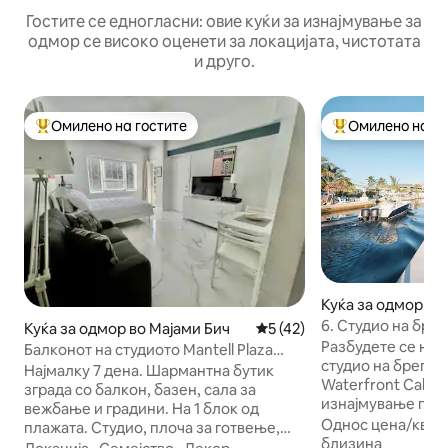
Гостите се едногласни: овие куќи за изнајмување за
одмор се високо оценети за локацијата, чистотата
и друго.
Омилено на гостите
Омилено на го
Меѓу најуспешните „Омилени на гостите“
Меѓу најуспешни
Куќа за одмор во
6. Студио на брег
Куќа за одмор во Мајами Бич
Просечна оцена: 5 од 5, 4
5 (42)
Пристаниште, ну
Разбудете се на 
Балконот на студиото Mantell Plaza
цевка
студио на брегот 
South Beach 01.
Најмалку 7 дена. Шармантна бутик
Waterfront Caban
зграда со балкон, базен, сала за
изнајмување покр
вежбање и градини. На 1 блок од
пристап до океан
Однос цена/квал
плажата. Студио, плоча за готвење,
вашата приватна т
близина
микробранова печка. Машина за