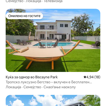
Семејство
·
Локација
·
Телевизија
Омилено на гостите
Омилено на гостите
Куќа за одмор во Biscayne Park
Просечна оце
4,94 (18)
Тропско луксузно бегство – вклучен е бесплатен
автомобил за изнајмување!
Локација
·
Семејство
·
Снаоѓање наоколу