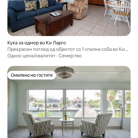
Куќа за одмор во Ки Ларго
Прекрасен поглед од објектот со 1 спална соба во Ки
Ларго.
Однос цена/квалитет
·
Семејство
Омилено на гостите
Омилено на гостите