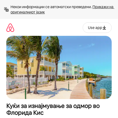
Прескокни
Некои информации се автоматски преведени. 
Прикажи на 
на
оригиналниот јазик
содржина
Use app
Куќи за изнајмување за одмор во
Флорида Кис