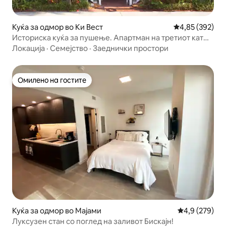
Куќа за одмор во Ки Вест
Просечна оцен
4,85 (392)
Историска куќа за пушење. Апартман на третиот кат
W/Кујна
Локација
·
Семејство
·
Заеднички простори
Омилено на гостите
Омилено на гостите
Куќа за одмор во Мајами
Просечна оце
4,9 (279)
Луксузен стан со поглед на заливот Бискајн!