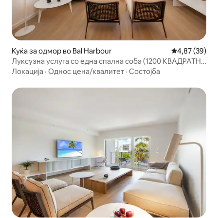
Куќа за одмор во Bal Harbour
Просечна оце
4,87 (39)
Луксузна услуга со една спална соба (1200 КВАДРАТНИ
СТАПКИ)
Локација
·
Однос цена/квалитет
·
Состојба