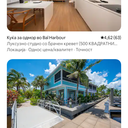
Куќа за одмор во Bal Harbour
Просечна оце
4,62 (63)
Луксузно студио со брачен кревет (500 КВАДРАТНИ
СТАПКИ) Услуга на плажа
Локација
·
Однос цена/квалитет
·
Точност