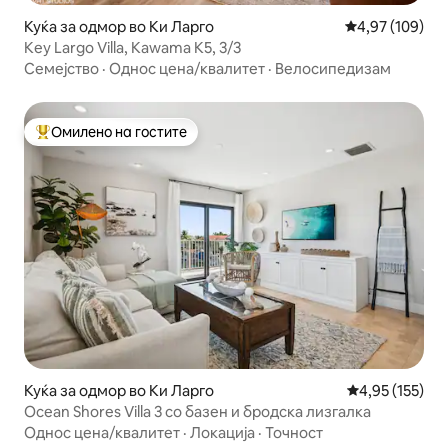
Куќа за одмор во Ки Ларго
Просечна оцен
4,97 (109)
Key Largo Villa, Kawama K5, 3/3
Семејство
·
Однос цена/квалитет
·
Велосипедизам
Омилено на гостите
Меѓу најуспешните „Омилени на гостите“
Куќа за одмор во Ки Ларго
Просечна оцен
4,95 (155)
Ocean Shores Villa 3 со базен и бродска лизгалка
Однос цена/квалитет
·
Локација
·
Точност