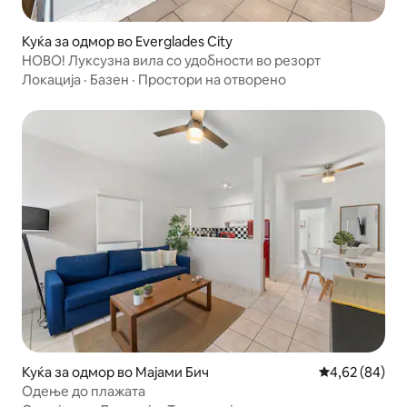
Куќа за одмор во Everglades City
НОВО! Луксузна вила со удобности во резорт
Локација
·
Базен
·
Простори на отворено
Куќа за одмор во Мајами Бич
Просечна оце
4,62 (84)
Одење до плажата