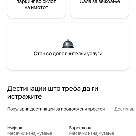
паркинг во склоп
Сала за вежбање
на имотот
Стан со дополнителни услуги
Дестинации што треба да ги
истражите
Популарни дестинации за продолжени престои
Дестинаци
Њујорк
Барселона
Месечни изнајмувања
Месечни изнајмувања