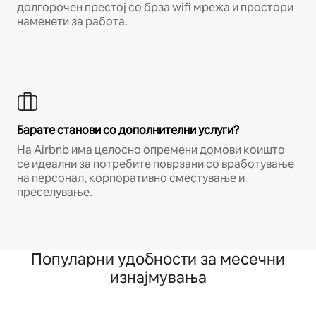
долгорочен престој со брза wifi мрежа и простори
наменети за работа.
Барате станови со дополнителни услуги?
На Airbnb има целосно опремени домови коишто
се идеални за потребите поврзани со вработување
на персонал, корпоративно сместување и
преселување.
Популарни удобности за месечни
изнајмувања