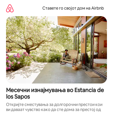
Прескокни
на
Ставете го својот дом на Airbnb
содржина
Месечни изнајмувања во Estancia de
los Sapos
Откријте сместувања за долгорочни престои кои
ви даваат чувство како да сте дома за престој од