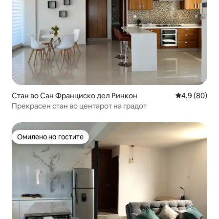
Стан во Сан Франциско дел Ринкон
Просечна оц
4,9 (80)
Прекрасен стан во центарот на градот
Омилено на гостите
Омилено на гостите