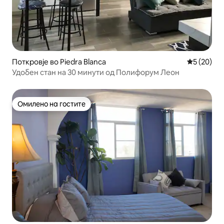
Поткровје во Piedra Blanca
Просечна 
5 (20)
Удобен стан на 30 минути од Полифорум Леон
Омилено на гостите
Омилено на гостите