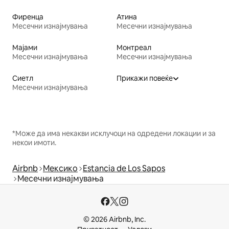
Фиренца
Атина
Месечни изнајмувања
Месечни изнајмувања
Мајами
Монтреал
Месечни изнајмувања
Месечни изнајмувања
Сиетл
Прикажи повеќе
Месечни изнајмувања
*Може да има некакви исклучоци на одредени локации и за
некои имоти.
Airbnb
Мексико
Estancia de Los Sapos
Месечни изнајмувања
© 2026 Airbnb, Inc.