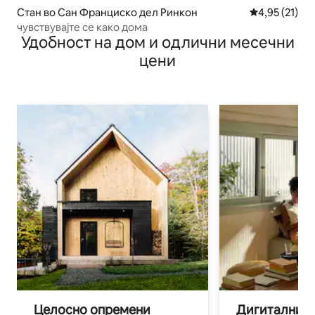
Стан во Сан Франциско дел Ринкон
Просечна оце
4,95 (21)
чувствувајте се како дома
Удобност на дом и одлични месечни
цени
Целосно опремени
Дигитални н