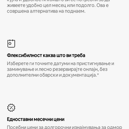
живеете удобно цел месец или подолго. Ова е
совршена алтернатива на поднаем.
Флексибилност каква што ви треба
Изберете ги точните датуми на пристигнување и
заминување и лесно резервирајте онлајн, без
дополнителни обврски и документација.*
Едноставни месечни цени
Посебни цени за долгорочни изнајмувања за одмор