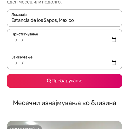
еден месец или подолго.
Локација
Кога резултатите се достапни, движете се со копчињата со 
Пристигнување
Заминување
Пребарување
Месечни изнајмувања во близина