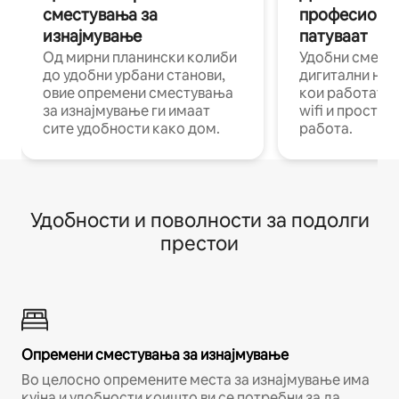
сместувања за
професиона
изнајмување
патуваат
Од мирни планински колиби
Удобни смест
до удобни урбани станови,
дигитални ном
овие опремени сместувања
кои работат н
за изнајмување ги имаат
wifi и простор
сите удобности како дом.
работа.
Удобности и поволности за подолги
престои
Опремени сместувања за изнајмување
Во целосно опремените места за изнајмување има
кујна и удобности коишто ви се потребни за да