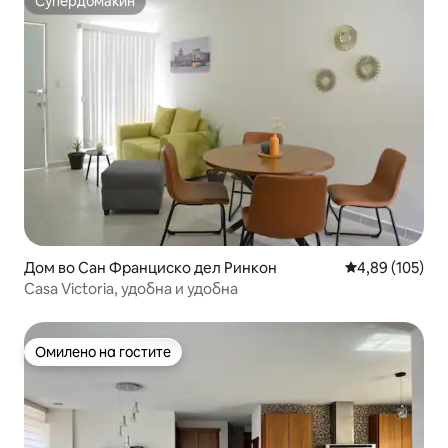
Супердомаќин
Супердомаќин
Дом во Сан Франциско дел Ринкон
Просечна оцен
4,89 (105)
Casa Victoria, удобна и удобна
Омилено на гостите
Омилено на гостите