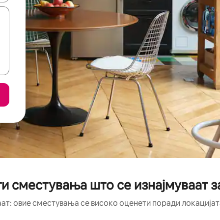
и сместувања што се изнајмуваат з
аат: овие сместувања се високо оценети поради локацијата