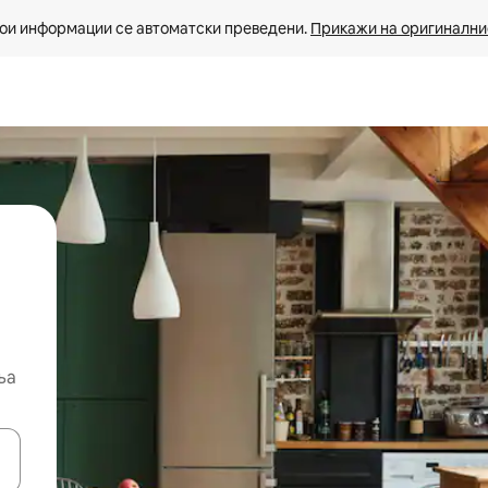
ои информации се автоматски преведени. 
Прикажи на оригиналнио
ња
копчињата со стрелки нагоре и надолу или истражувајте со допира