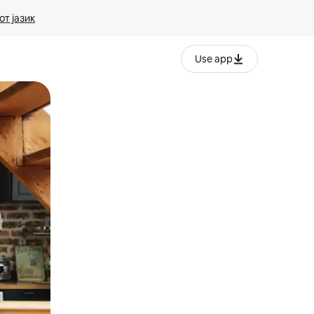
т јазик
Use app
ње или со лизгање.