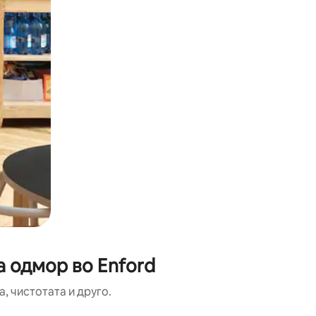
а одмор во Enford
, чистотата и друго.