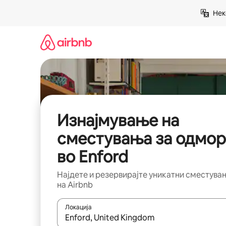
Прескокни
Нек
на
содржина
Изнајмување на
сместувања за одмор
во Enford
Најдете и резервирајте уникатни сместува
на Airbnb
Локација
Кога резултатите се достапни, движете се со 