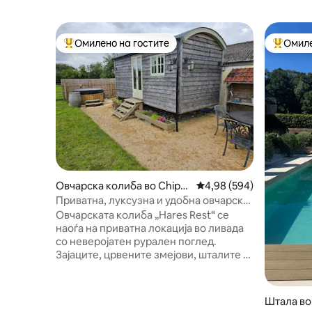
Омилено на гостите
Омиле
Меѓу најуспешните „Омилени на гостите“
Меѓу на
Овчарска колиба во Chipp
Просечна оцена: 4,98 
4,98 (594)
enham
Приватна, луксузна и удобна овчарска
колиба
Овчарската колиба „Hares Rest“ се
наоѓа на приватна локација во ливада
со неверојатен рурален поглед.
Зајаците, црвените змејови, шталите и
елените се само дел од дивиот живот
што може да го видите. Добри пабови
на различно пешачење (3, 30 и 45
Штала во
минути). Bowood House,