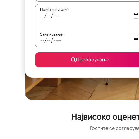
Пристигнување
Заминување
Пребарување
Највисоко оценет
Гостите се согласув