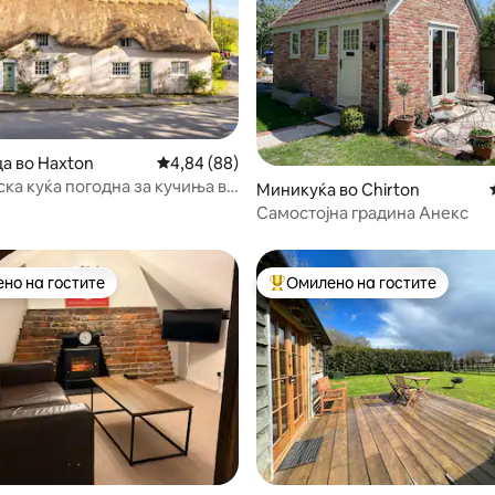
а во Haxton
Просечна оцена: 4,84 од 5, 88 рецензии
4,84 (88)
ска куќа погодна за кучиња во
 од 5, 39 рецензии
Миникуќа во Chirton
о село
Самостојна градина Анекс
но на гостите
Омилено на гостите
јуспешните „Омилени на гостите“
Меѓу најуспешните „Омилени 