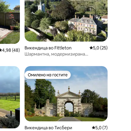
Викендица во Fittleton
Просечна оцена: 5,0
5,0 (25)
Просечна оцена: 4,98 од 5, 48 рецензии
4,98 (48)
Шармантна, модернизирана
викендица во близина на Стоунхенџ.
Омилено на гостите
на гостите“
Омилено на гостите
Викендица во Тисбери
Просечна оцена: 5,
5,0 (7)