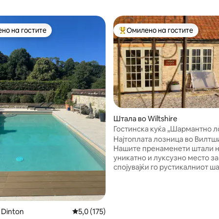
но на гостите
Омилено на гостите
јуспешните „Омилени на гостите“
Меѓу најуспешните „Омилени 
Штала во Wiltshire
Гостинска куќа „Шармантно ло
од 5, 594 рецензии
стил со поглед и вино
Најтоплата лозница во Вилтш
Нашите пренаменети штали н
уникатно и луксузно место за
спојувајќи го рустикалниот ш
модерната удобност. Шталат
се пофали со високи тавани с
изложени дрвени греди и удо
рингла за навечер покрај огно
 Dinton
Просечна оцена: 5,0 од 5, 175 рецензии
5,0 (175)
Внимателно стилизирани ен