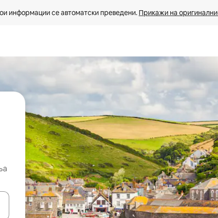
ои информации се автоматски преведени. 
Прикажи на оригиналнио
ња
копчињата со стрелки нагоре и надолу или истражувајте со допира