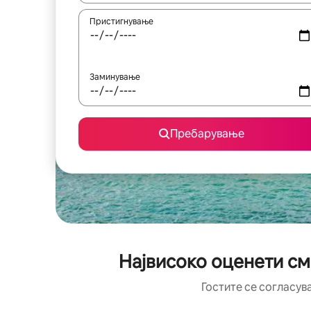
Пристигнување
Заминување
Пребарување
Највисоко оценети сме
Гостите се согласув