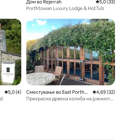
Дом во Rejerrah
Просечна оцена: 5,0
5,0 (33)
Porthtowan Luxury Lodge & HotTub
Просечна оцена: 5,0 од 5, 4 рецензии
5,0 (4)
Сместување во East Portholl
Просечна оцена: 4,69
4,69 (32)
and
d.
Прекрасна дрвена колиба на јужниот
брег на Корнвол