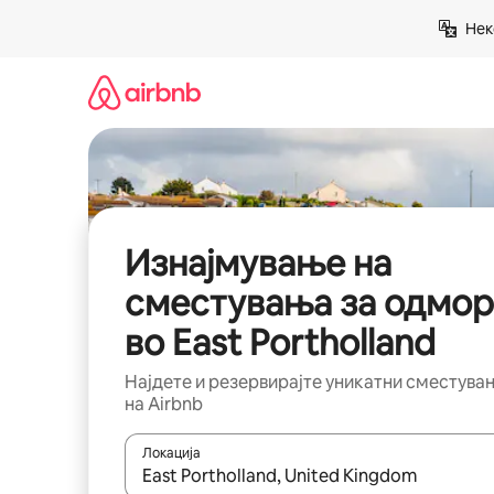
Прескокни
Нек
на
содржина
Изнајмување на
сместувања за одмор
во East Portholland
Најдете и резервирајте уникатни сместува
на Airbnb
Локација
Кога резултатите се достапни, движете се со 