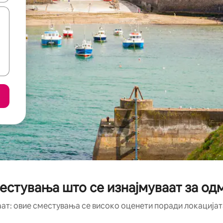
стувања што се изнајмуваат за одм
аат: овие сместувања се високо оценети поради локацијата