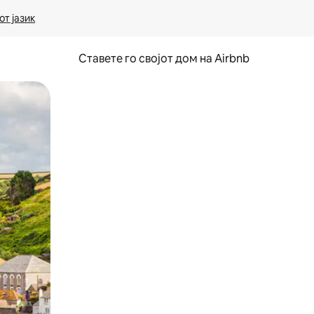
т јазик
Ставете го својот дом на Airbnb
ње или со лизгање.