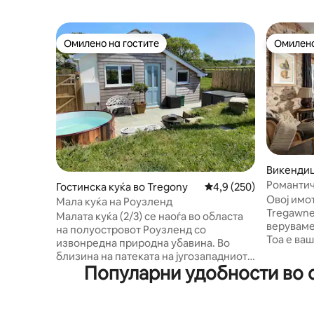
Омилено на гостите
Омилено
Омилено на гостите
Омилено
Викендица
Романтич
Гостинска куќа во Tregony
Просечна оцена: 4,9 
4,9 (250)
Овој имот
Мала куќа на Роузленд
Tregawne
Малата куќа (2/3) се наоѓа во областа
веруваме
на полуостровот Роузленд со
Тоа е ва
извонредна природна убавина. Во
разум, ш
близина на патеката на југозападниот
тоа е шан
Популарни удобности во с
брег и прекрасните плажи во
се исклуч
Портоланд и Карн. Спална соба/
искусите
дневна соба (двоен кревет + кауч на
рустикал
спуштање), туш кабина, кујничка.