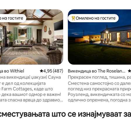
 на гостите
Омилено на гостите
 на гостите
Меѓу најуспешните „Омилени 
 во Withiel
Просечна оцена: 4,95 од 5, 487 рецензии
4,95 (487)
Викендица во The Roseland
П
Peninsula
на викендица| џакузи| Сауна
Прекрасен поглед, тишина, 
од 5, 250 рецензии
кади - опуштете се!
 е дел од колекцијата
Сместена самостојно со дал
 Farm Cottages, каде што
поглед низ прекрасната прир
 дека вашиот одмор е важен!
Роузленд, викендичката со м
шата спасна врвца до здравиот
одлично опремена, погодна з
анса повторно да се поврзете;
луксузна пренамена на штали
са да се опуштите, шанса да
полуостровот Роузленд за нај
местувањата што се изнајмуваат за 
ите и навистина шанса да го
возрасни лица. Има подно греење,
 необичното. Врвно
печка на дрва и две луксузни
но прибежиште каде што
надворешни бањи од каде шт