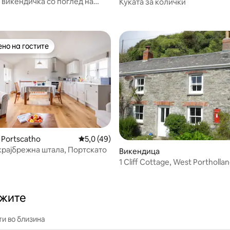
 викендичка со поглед на
Куќата за колички
 од 5, 44 рецензии
tloe
но на гостите
јуспешните „Омилени на гостите“
 Portscatho
Просечна оцена: 5,0 од 5, 49 рецензии
5,0 (49)
крајбрежна штала, Портскато
 од 5, 58 рецензии
Викендица
1 Cliff Cottage, West Porthollan
ажите
и во близина