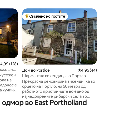
Викендиц
Омилено на гостите
Омил
на гостите“
Меѓу најуспешните „Омилени на гостите“
Меѓу на
⭐️Удобна
соби со 
1 Cliff C
реновира
тераса и
пристани
Безвреме
што се с
драми, в
„Poldark“ и „
росечна оцена: 4,99 од 5, 128 рецензии
4,99 (128)
југозапа
раскошни
Дом во Portloe
Просечна оцена: 4,95
4,95 (44)
вашата в
екусежен
Проект, 
Шармантна викендица во Портло
ода на
Хелиган,
Прекрасна реновирана викендичка во
агдонос е
Или, пак
срцето на Портло, на 50 метри од
а кучиња,
опуштите
работното пристаниште во едно од
 на
да дозво
најнедопрените рибарски села во
многу 2
одмор во East Portholland
Корнвол. Сместен на полуостровот
Роузленд, познат по неверојатните
плажи и устија и на само неколку
о можете
чекори од патеката на југозападниот