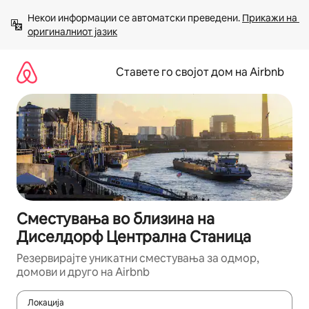
Прескокни
Некои информации се автоматски преведени. 
Прикажи на 
на
оригиналниот јазик
содржина
Ставете го својот дом на Airbnb
Сместувања во близина на
Диселдорф Централна Станица
Резервирајте уникатни сместувања за одмор,
домови и друго на Airbnb
Локација