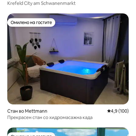
Krefeld City am Schwanenmarkt
Омилено на гостите
Омилено на гостите
Стан во Mettmann
Просечна оце
4,9 (100)
Прекрасен стан со хидромасажна када