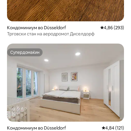
Кондоминиум во Düsseldorf
Просечна оцен
4,86 (293)
Трговски стан на аеродромот Диселдорф
Супердомаќин
Супердомаќин
Кондоминиум во Düsseldorf
Просечна оцен
4,84 (121)