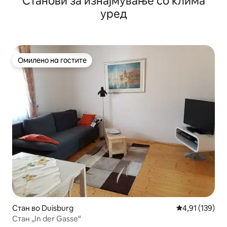
Станови за изнајмување со клима
уред
Омилено на гостите
Омилено на гостите
Стан во Duisburg
Просечна оцен
4,91 (139)
Стан „In der Gasse“