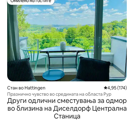
Омилено на гостите
Омилено на гостите
Стан во Hattingen
Просечна оцен
4,95 (174)
Празнично чувство во средината на областа Рур
Други одлични сместувања за одмор
во близина на Диселдорф Централна
Станица