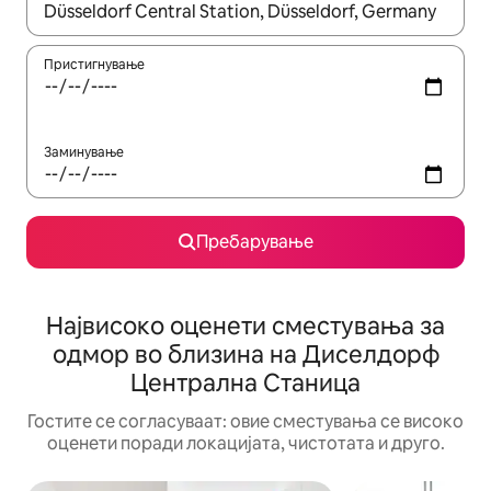
Кога резултатите се достапни, движете се со копчињата со 
Пристигнување
Заминување
Пребарување
Највисоко оценети сместувања за
одмор во близина на Диселдорф
Централна Станица
Гостите се согласуваат: овие сместувања се високо
оценети поради локацијата, чистотата и друго.