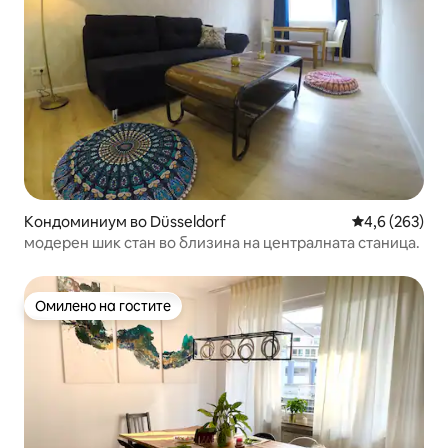
Кондоминиум во Düsseldorf
Просечна оце
4,6 (263)
модерен шик стан во близина на централната станица.
Омилено на гостите
Омилено на гостите