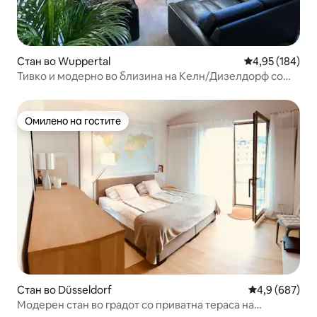
Стан во Wuppertal
Просечна оцен
4,95 (184)
Тивко и модерно во близина на Келн/Дизелдорф со
место за паркирање
Омилено на гостите
Омилено на гостите
Стан во Düsseldorf
Просечна оце
4,9 (687)
Модерен стан во градот со приватна тераса на