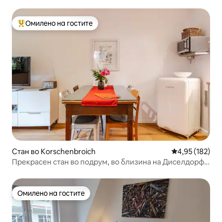
Омилено на гостите
Меѓу најуспешните „Омилени на гостите“
Стан во Korschenbroich
Просечна оцен
4,95 (182)
Прекрасен стан во подрум, во близина на Диселдорф
Месе
Омилено на гостите
Омилено на гостите