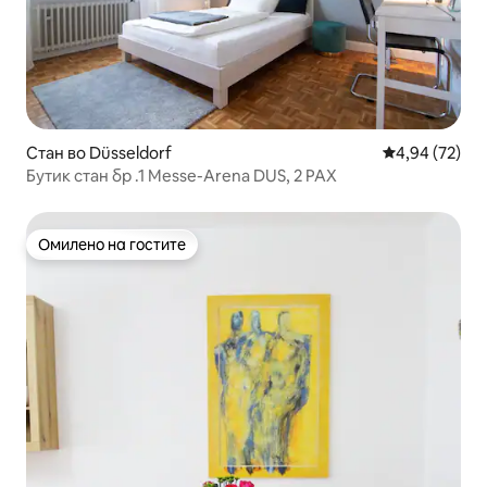
Стан во Düsseldorf
Просечна оце
4,94 (72)
Бутик стан бр .1 Messe-Arena DUS, 2 PAX
Омилено на гостите
Омилено на гостите