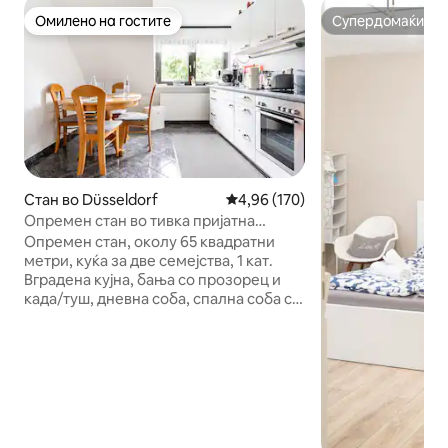
Омилено на гостите
Супердомаќин
Омилено на гостите
Супердомаќин
Стан во Düsseldorf
Просечна оцена: 4,96 од 5, 17
4,96 (170)
Опремен стан во тивка пријатна
станбена област!
Опремен стан, околу 65 квадратни
метри, куќа за две семејства, 1 кат.
Вградена кујна, бања со прозорец и
када/туш, дневна соба, спална соба со
брачен кревет од 180 см за 2 лица и
кауч на спуштање (140 см) за возрасно
лице или 1-2 деца Заедничко
користење на градината, машина за
перење/машина за сушење алишта во
подрумот, бесплатен паркинг, тивок
станбен простор во D-Süd, ÖPVN