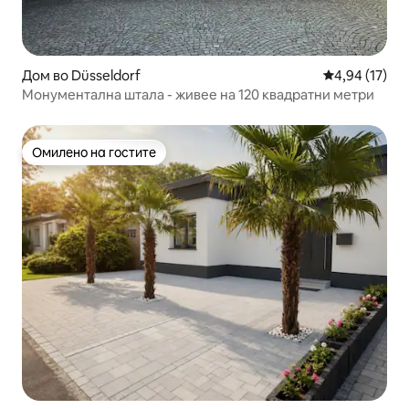
Дом во Düsseldorf
Просечна оце
4,94 (17)
Монументална штала - живее на 120 квадратни метри
Омилено на гостите
Омилено на гостите