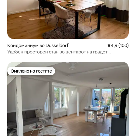
Кондоминиум во Düsseldorf
Просечна оце
4,9 (100)
Удобен просторен стан во центарот на градот
Диселдорф!
Омилено на гостите
Омилено на гостите