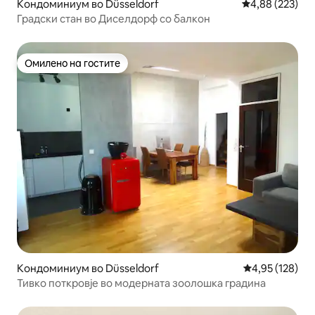
Кондоминиум во Düsseldorf
Просечна оцен
4,88 (223)
Градски стан во Диселдорф со балкон
Омилено на гостите
Омилено на гостите
Кондоминиум во Düsseldorf
Просечна оцен
4,95 (128)
Тивко поткровје во модерната зоолошка градина