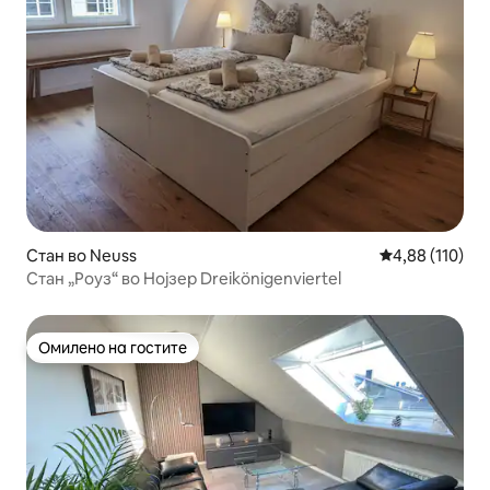
Стан во Neuss
Просечна оцен
4,88 (110)
Стан „Роуз“ во Нојзер Dreikönigenviertel
Омилено на гостите
Омилено на гостите