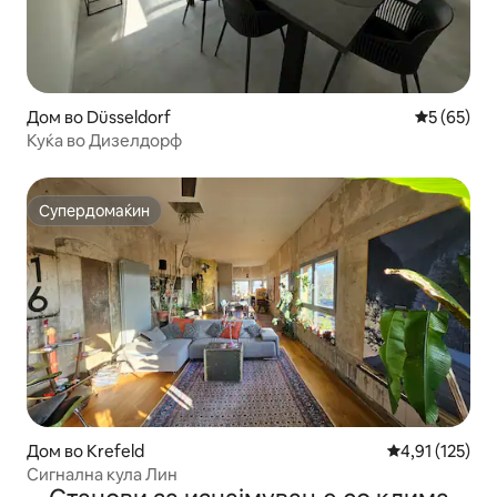
Дом во Düsseldorf
Просечна 
5 (65)
Куќа во Дизелдорф
Супердомаќин
Супердомаќин
Дом во Krefeld
Просечна оцен
4,91 (125)
Сигнална кула Лин