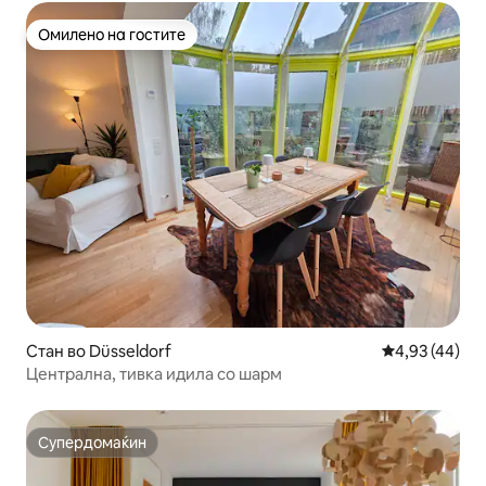
Омилено на гостите
Омилено на гостите
Стан во Düsseldorf
Просечна оце
4,93 (44)
Централна, тивка идила со шарм
Супердомаќин
Супердомаќин