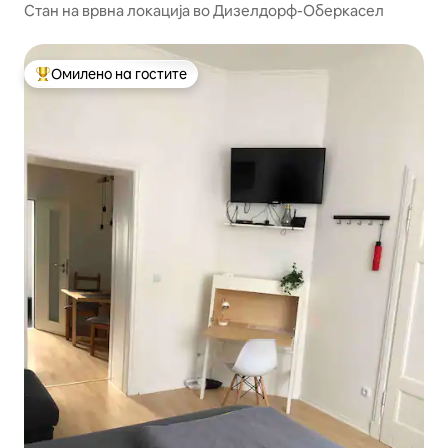
Стан на врвна локација во Дизелдорф-Оберкасел
Омилено на гостите
Меѓу најуспешните „Омилени на гостите“