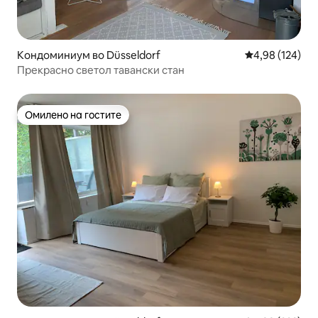
Кондоминиум во Düsseldorf
Просечна оцен
4,98 (124)
Прекрасно светол тавански стан
Омилено на гостите
Омилено на гостите