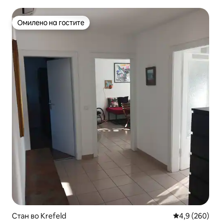
покривот
Омилено на гостите
Омилено на гостите
Стан во Krefeld
Просечна оце
4,9 (260)