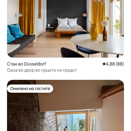
Стан во Düsseldorf
Просечна оце
4,88 (88)
Оаза во двор во срцето на градот
Омилено на гостите
Омилено на гостите