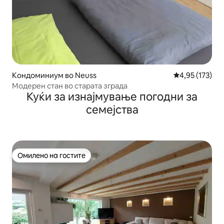
Кондоминиум во Neuss
Просечна оцен
4,95 (173)
Модерен стан во старата зграда
Куќи за изнајмување погодни за
семејства
Омилено на гостите
Омилено на гостите