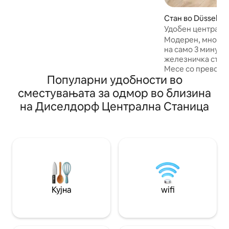
поврзан: станицата S-Bahn Eller-Süd
пеш или со автобус (линии 723 /732).
Стан во Düsseldor
Сместување во пар, деловни патници
Удобен централе
и семејства
Модерен, многу м
на само 3 минути
железничка стани
Месе со превозно
Популарни удобности во
во центарот на гр
ресторани и метр
сместувањата за одмор во близина
Стариот град и ш
на Диселдорф Централна Станица
се на 15 минути 
улица со јавен п
свртени кон тиво
Областа е удобна
има целосно опре
паметен телевизо
ентериер. Соврше
деловно патувањ
Кујна
wifi