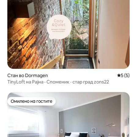
Стан во Dormagen
Просечна
5 (5)
TinyLoft на Рајна · Споменик · стар град zons22
Омилено на гостите
Омилено на гостите