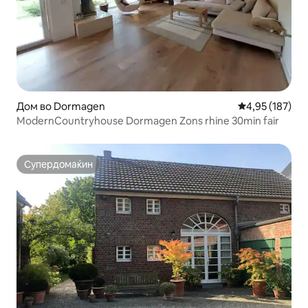
Дом во Dormagen
Просечна оцен
4,95 (187)
ModernCountryhouse Dormagen Zons rhine 30min fair
Супердомаќин
Супердомаќин